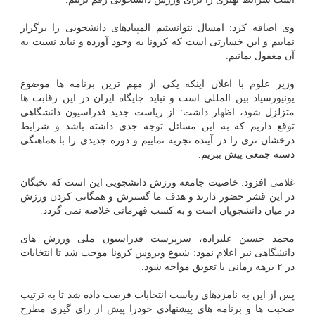
وی اضافه کرد: امسال نتوانستیم المپیادهای دانشجویی را برگزار
نماییم و این خسارتی است که کرونا به وجود آورده و نباید نسبت به
آن مغفول بمانیم.
وزیر علوم با اعلان اینکه یکی از مهم ترین برنامه ها موضوع
یونیورسیاد بین المللی است و نباید جایگاه ایران در این رقابت ها
متزلزل شود، اظهار داشت: از ریاست جدید فدراسیون دانشگاهی
توقع داریم که به این مسائل توجه جدی داشته باشد و شرایط
درخشان تری را در آینده تجربه نماییم و دوره جدیدی را با هماهنگی
دسته جمعی پیش ببریم.
غلامی افزود: خاصیت جامعه ورزش دانشجویی این است که نخبگان
در این قشر حضور دارند و هدف ما گسترش و همگانی کردن ورزش
در میان دانشجویان است و به کسب قهرمانی خلاصه نمی گردد.
محمد حسین علیزاده، سرپرست فدراسیون ملی ورزش های
دانشگاهی نیز اعلام نمود: شیوع ویروس کرونا موجب شد تا انتخابات
در ۲ برهه زمانی با تعویق مواجه شود.
پس از این به نامزدهای ریاست انتخابات فرصت داده شد تا به ترتیب
صحبت ها و برنامه های پیشنهادی خودرا پیش از رای گیری مطرح