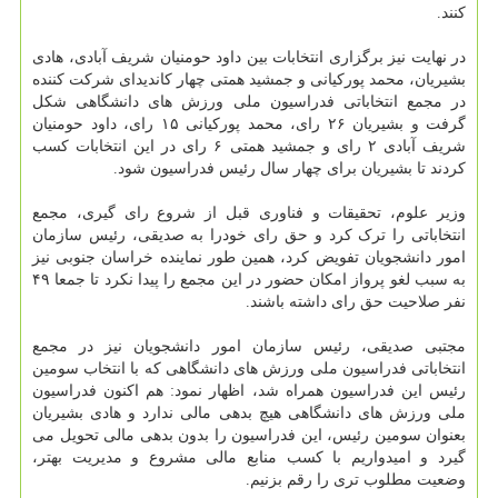
کنند.
در نهایت نیز برگزاری انتخابات بین داود حومنیان شریف آبادی، هادی
بشیریان، محمد پورکیانی و جمشید همتی چهار کاندیدای شرکت کننده
در مجمع انتخاباتی فدراسیون ملی ورزش های دانشگاهی شکل
گرفت و بشیریان ۲۶ رای، محمد پورکیانی ۱۵ رای، داود حومنیان
شریف آبادی ۲ رای و جمشید همتی ۶ رای در این انتخابات کسب
کردند تا بشیریان برای چهار سال رئیس فدراسیون شود.
وزیر علوم، تحقیقات و فناوری قبل از شروع رای گیری، مجمع
انتخاباتی را ترک کرد و حق رای خودرا به صدیقی، رئیس سازمان
امور دانشجویان تفویض کرد، همین طور نماینده خراسان جنوبی نیز
به سبب لغو پرواز امکان حضور در این مجمع را پیدا نکرد تا جمعا ۴۹
نفر صلاحیت حق رای داشته باشند.
مجتبی صدیقی، رئیس سازمان امور دانشجویان نیز در مجمع
انتخاباتی فدراسیون ملی ورزش های دانشگاهی که با انتخاب سومین
رئیس این فدراسیون همراه شد، اظهار نمود: هم اکنون فدراسیون
ملی ورزش های دانشگاهی هیچ بدهی مالی ندارد و هادی بشیریان
بعنوان سومین رئیس، این فدراسیون را بدون بدهی مالی تحویل می
گیرد و امیدواریم با کسب منابع مالی مشروع و مدیریت بهتر،
وضعیت مطلوب تری را رقم بزنیم.