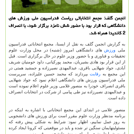
انجمن گلف: مجمع انتخاباتی ریاست فدراسیون ملی ورزش های
دانشگاهی كه قرار بود با حضور شش نامزد برگزار شود، با انصراف
2 كاندیدا همراه شد.
به گزارش انجمن گلف به نقل از ایسنا، مجمع انتخاباتی فدراسیون
ملی
ورزش
های دانشگاهی امروز (شنبه) در محل وزارت علوم
تحقیقات و فناوری و با حضور وزیر علوم در حال برگزاری است. قبل
از این قرار بود هادی بشیریان، محمد پورکیانی، داود حومنیان شریف
آبادی، جواد شهلایی باقری، عبدالمهدی نصیرزاده و جمشید همتی در
این مجمع به
رقابت
بپردازند که محمد حسین علیزاده، سرپرست
ملی فدراسیون ورزش های دانشگاهی اعلام نمود که جواد شهلایی
باقری انصراف خودرا به منصور غلامی وزیر علوم اعلام نموده است
و عبدالمهدی نصیرزاده نیز طی پیامی از شرکت در انتخابات انصراف
داده است.
منصور غلامی در ابتدای این مجمع انتخاباتی با اشاره به اینکه در
برنامه مدنظر وزارت علوم مقرر است برای ورزش های دانشجویی
به روز عمل نماییم، اظهار نمود: شرایط به شکلی پیش رفته که
مسئولیتهایمان سنگین تر شده و باید در موقعیتی که کرونا ایجاد کرده
است شرایط بهتری را برای ورزش دانشجویی رقم بزنیم.