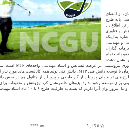
ن، از امضای
دسی پایه طرح
متانول (MTP) با ظرفیت سالانه ۱۲۰ هزار تن اطلاع داد
هش و فناوری
اره به اینکه
نشی و مهندسی
متقاضیان و سرمایه گذاران
مو پلنت تمام
 نشان دهنده
توانمندی و آمادگی فنی و مهندسی شرکت پژوهش و فناوری پتروشیمی در 
شرکت پژوهش و فناوری پتروشیمی با اشاره به اینکه همزمان با توسعه دانش فنی MTP، دانش فنی تولید همه کاتالیست های 
های تولید پلی پروپیلن از گاز طبیعی و پروپیلن از متانول هم در بخش دا
دیتی برای توسعه وجود ندارد. پژوهان خاطرنشان کرد: پژوهش و تحقیقات برا
به توانمندی های کنونی از ۱۵ سال پیش شروع شده است و ما امروز توان آنرا داریم که بسته ب
5.0
از
5
2253