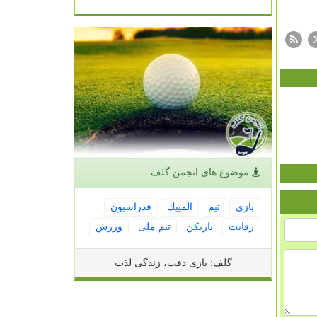
موضوع های انجمن گلف
بازی
تیم
المپیك
فدراسیون
رقابت
بازیكن
تیم ملی
ورزش
گلف: بازی دقت، زندگی لذت