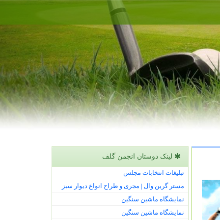
لینک دوستان انجمن گلف
تبلیغات انتخابات مجلس
مستر گرین وال | مجری و طراح انواع دیوار سبز
نمایشگاه ماشین سنگین
نمایشگاه ماشین سنگین