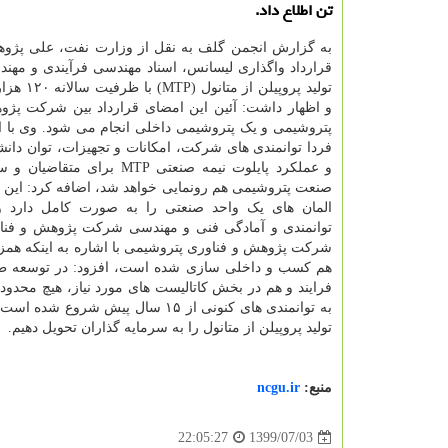
تن اطلاع داد.
به گزارش انجمن گلف به نقل از وزارت نفت، علی پژوها
قرارداد واگذاری لیسانس، اسناد مهندسی فرآیندی و مهن
تولید پروپیلن از 
و اظهار داشت: آئین این امضای قرارداد بین شرکت پژو
پتروشیمی و یک پتروشیمی داخلی انجام می شود. وی با اش
فردا توانمندی های شرکت، امکانات و تجهیزات، توان دا
و عملکرد پایلوت نیمه صنعتی MTP برای 
صنعت پتروشیمی هم رونمایی خواهد شد، اضافه کرد: این د
المان های یک واحد صنعتی را به صورت کامل دارد و
هم کسب و داخلی سازی شده است، افزود: در توسعه طرح 
فرایند و هم در بخش کاتالیست های مورد نیاز، هیچ محدو
تولید پروپیلن از متانول را به سرمایه گذاران تحویل دهیم.
منبع:
ncgu.ir
1399/07/03
22:05:27