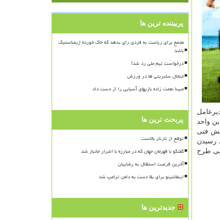
پربیننده ترین ها
مجمع برای ریاست به فردی رای بدهد که خاک خورده ژیمناستیک
باشد
درخواست تیم ملی رد شد!
جنجال سلبریتی ها در ورزش
مبینا نعمت زاده بازیهای آسیایی را از دست داد
عرضه لیسانس و اسناد مهندسی واحدهای MTP است. مدیرعامل
پربحث ترین ها
مورد نیاز این واحد
نش فنی
توقع از تارتار بالاست
ی رسیدن
گفتگو با قهرمان جهان که در مبارزه با اشرار جانباز شد
ه ظرفیت طرح ۶ تا ۱۰ ماه اسناد مهندسی طرح
آخرین فرصت استقلال به رضاییان
اینفانتینو برای بقا دست به دامن ترامپ شد
جدیدترین ها