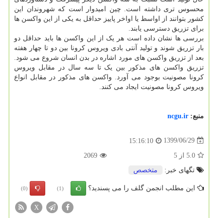
محسوس تری داشته است. چین امیدوار است که شهروندان این
کشور بتوانند از اواسط یا اواخر پاییز حداقل به یکی از این واکسن ها
برای تزریق دسترسی یابند.
بررسی ها نشان داده است هر یک از این واکسن ها باید حداقل دو
بار تزریق شوند و تولید آنتی بادی ویروس کرونا بین دو تا چهار هفته
بعد از تزریق واکسن های مورد اشاره در بدن انسان شروع می شود.
تزریق واکسن های مذکور بین یک تا سه سال در مقابل ویروس
کرونا مصونیت بوجود می آورد. واکسن های مذکور در مقابل انواع
ویروس کرونا مصونیت ایجاد می کنند.
منبع:
ncgu.ir
1399/06/29
15:16:10
5.0
از
5
2069
تگهای خبر:
متخصص
این مطلب انجمن گلف را می پسندید؟
(0)
(1)
X