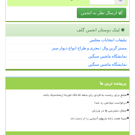
ارسال نظر به انجمن
لینک دوستان انجمن گلف
تبلیغات انتخابات مجلس
مستر گرین وال | مجری و طراح انواع دیوار سبز
نمایشگاه ماشین سنگین
نمایشگاه ماشین سنگین
پربیننده ترین ها
مجمع برای ریاست به فردی رای بدهد که خاک خورده ژیمناستیک باشد
درخواست تیم ملی رد شد!
جنجال سلبریتی ها در ورزش
مبینا نعمت زاده بازیهای آسیایی را از دست داد