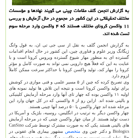
به گزارش انجمن گلف مقامات چینی می گویند نهادها و مؤسسات
مختلف تحقیقاتی در این كشور در مجموع در حال آزمایش و بررسی
۱۱ واكسن كرونای مختلف هستند كه ۴ واكسن وارد مرحله سوم
تست شده اند.
به گزارش انجمن گلف به نقل از سی جی تی ان، به قول وانگ
ژیگانگ وزیر علوم و فناوری چین، این کشور در حال انجام اقدامات
گسترده ای به منظور مهار شیوع گسترده ویروس کرونا است و با
عنایت به این که فعلاً هیچ دارویی نمی تواند به صورت کامل و مؤثر
کرونا را مهار کند، تولید واکسن کرونا با حداکثر سرعت ممکن کاملاً
لزوم دارد.
وی تصریح کرده که چین از ۵ مسیر علمی و فنی موازی در کوشش
برای تولید واکسن کرونا است و نتیجه این تلاش ها تولید نمونه های
اولیه ۱۱ واکسن بوده که چهار تای آنها وارد مرحله آزمایش کلینیکی
و بالینی شده اند. ازاین رو از ۸ واکسنی که در کل جهان وارد این
مرحله شده اند چهار واکسن یا ۵۰ درصد آنها چینی هستند.
چهار واکسن دیگر به ترتیب در انگلیس، روسیه، بلژیک و آمریکا در
دست تولید هستند. از میان چهار واکسن چینی که در مرحله آزمایش
های بالینی هستند یکی که به صورت مشترک توسط شرکت CanSino
Biologics و دکتر چین وی
متخصص
مشهور بیماری های عفونی در
حال تولید است نسبت به سه واکسن دیگر پیشرفت و دستاوردهای