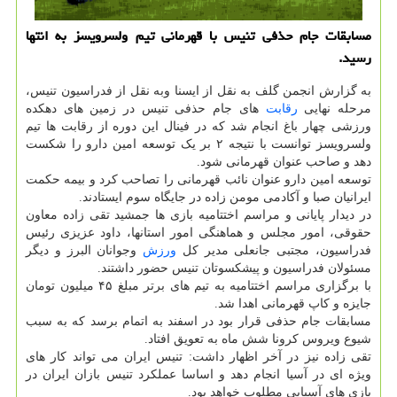
مسابقات جام حذفی تنیس با قهرمانی تیم ولسرویسز به انتها
رسید.
به گزارش انجمن گلف به نقل از ایسنا وبه نقل از فدراسیون تنیس،
مرحله نهایی
رقابت
های جام حذفی تنیس در زمین های دهکده
ورزشی چهار باغ انجام شد که در فینال این دوره از رقابت ها تیم
ولسرویسز توانست با نتیجه ۲ بر یک توسعه امین دارو را شکست
دهد و صاحب عنوان قهرمانی شود.
توسعه امین دارو عنوان نائب قهرمانی را تصاحب کرد و بیمه حکمت
ایرانیان صبا و آکادمی مومن زاده در جایگاه سوم ایستادند.
در دیدار پایانی و مراسم اختتامیه بازی ها جمشید تقی زاده معاون
حقوقی، امور مجلس و هماهنگی امور استانها، داود عزیزی رئیس
فدراسیون، مجتبی جانعلی مدیر کل
ورزش
وجوانان البرز و دیگر
مسئولان فدراسیون و پیشکسوتان تنیس حضور داشتند.
با برگزاری مراسم اختتامیه به تیم های برتر مبلغ ۴۵ میلیون تومان
جایزه و کاپ قهرمانی اهدا شد.
مسابقات جام حذفی قرار بود در اسفند به اتمام برسد که به سبب
شیوع ویروس کرونا شش ماه به تعویق افتاد.
تقی زاده نیز در آخر اظهار داشت: تنیس ایران می تواند کار های
ویژه ای در آسیا انجام دهد و اساسا عملکرد تنیس بازان ایران در
بازی های آسیایی مطلوب خواهد بود.