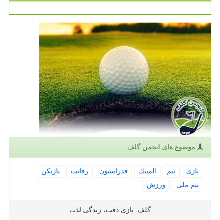
موضوع های انجمن گلف
بازی
تیم
المپیك
فدراسیون
رقابت
بازیكن
تیم ملی
ورزش
گلف: بازی دقت، زندگی لذت