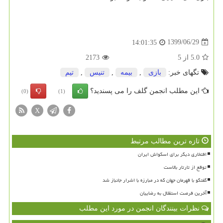
1399/06/29
14:01:35
5.0
از
5
2173
تگهای خبر:
بازی
,
بیمه
,
تنیس
,
تیم
این مطلب انجمن گلف را می پسندید؟
(0)
(1)
X
تازه ترین مطالب مرتبط
افتخاری دیگر برای اسکواش ایران
توقع از تارتار بالاست
گفتگو با قهرمان جهان که در مبارزه با اشرار جانباز شد
آخرین فرصت استقلال به رضاییان
نظرات بینندگان انجمن در مورد این مطلب