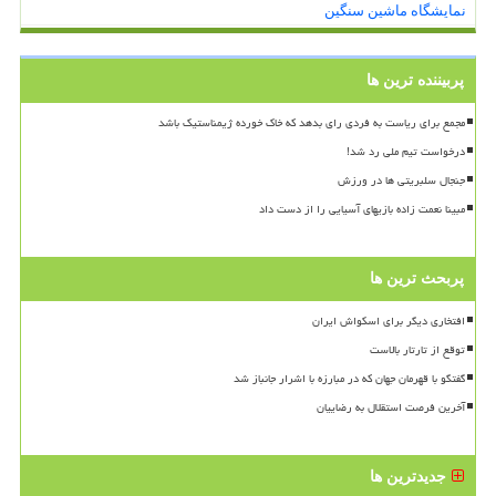
نمایشگاه ماشین سنگین
پربیننده ترین ها
مجمع برای ریاست به فردی رای بدهد که خاک خورده ژیمناستیک باشد
درخواست تیم ملی رد شد!
جنجال سلبریتی ها در ورزش
مبینا نعمت زاده بازیهای آسیایی را از دست داد
پربحث ترین ها
افتخاری دیگر برای اسکواش ایران
توقع از تارتار بالاست
گفتگو با قهرمان جهان که در مبارزه با اشرار جانباز شد
آخرین فرصت استقلال به رضاییان
جدیدترین ها