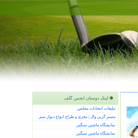
لینک دوستان انجمن گلف
تبلیغات انتخابات مجلس
مستر گرین وال | مجری و طراح انواع دیوار سبز
نمایشگاه ماشین سنگین
نمایشگاه ماشین سنگین