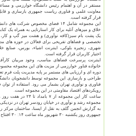
مستقر در آن و اهتمام رئیس دانشگاه خوارزمی و مساع
معاونت علمی و فناوری ریاست جمهوری بازسازی و قابل 
قرار گرفته است.
این مجموعه شامل ۱۴ فضای مخصوص شرکت های د
خلاق و میزهای آتلیه برای کار استارتاپی به همراه یک کت
یک پشت بام سبز(کافه نوآوری) و هشت میز گپ و کار
تخصصی و فضاهای تفریحی برای فعالان در حوزه های مد
شهری، زنجیره بلوکی، اینترنت اشیاء، بورس، صنایع خل
اختیار کاربران قرار گرفته است.
اینترنت پرسرعت فضاهای مناسب، وجود مربیان کارآفری
خانواده فناور خوارزمی از مزیت های این مجموعه محسو
دوره ای و ارزیابی های مستمر بر پایه مدیریت پلت فرم ت
طراحی و بازسازی این مجموعه توسط دانشجویان دانشگا
فناوری و نوآوری تهران بشمار می رود. استفاده از توان
رویکردهای اقتصاد مقاومتی در این مجموعه است.
ساعت کار این مجموع
مجموعه رشد و نوآوری در خیابان رودسر تهران در نزدیکی
به گزارش انجمن گلف به نقل از ایسنا، ساختمان مرکز ر
جمهوری روز یکشنبه ۳۰ شهریور ماه ساعت ۱۴: ۳۰ افتتاح می شود.