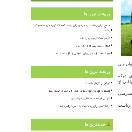
پربیننده ترین ها
مجمع برای ریاست به فردی رای بدهد که خاک خورده ژیمناستیک
باشد
درخواست تیم ملی رد شد!
جنجال سلبریتی ها در ورزش
مبینا نعمت زاده بازیهای آسیایی را از دست داد
ان های
پربحث ترین ها
ی شبکه
افتی از
توقع از تارتار بالاست
گفتگو با قهرمان جهان که در مبارزه با اشرار جانباز شد
یت دسترسی
آخرین فرصت استقلال به رضاییان
 ریاست
اینفانتینو برای بقا دست به دامن ترامپ شد
جدیدترین ها