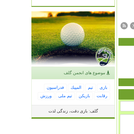
موضوع های انجمن گلف
بازی
تیم
المپیك
فدراسیون
رقابت
بازیكن
تیم ملی
ورزش
گلف: بازی دقت، زندگی لذت