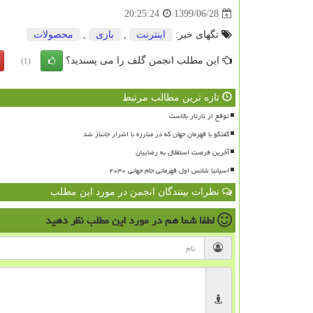
1399/06/28
20:25:24
تگهای خبر:
اینترنت
,
بازی
,
محصولات
این مطلب انجمن گلف را می پسندید؟
(1)
تازه ترین مطالب مرتبط
توقع از تارتار بالاست
گفتگو با قهرمان جهان که در مبارزه با اشرار جانباز شد
آخرین فرصت استقلال به رضاییان
اسپانیا شانس اول قهرمانی جام جهانی ۲۰۳۰
نظرات بینندگان انجمن در مورد این مطلب
لطفا شما هم
در مورد این مطلب
نظر دهید