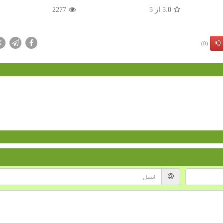
5.0
از
5
2277
X
(0)