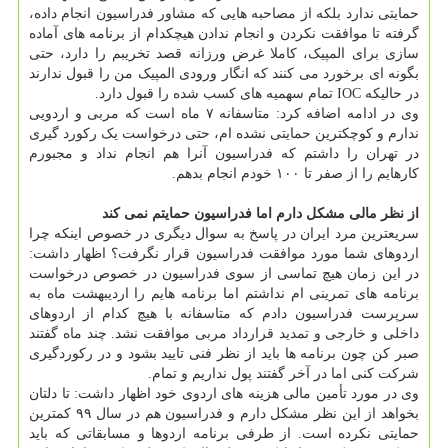
حمایتی ندارد بلکه از مصاحبه هایی که مشاور فدراسیون انجام داده،
گرفته تا موافقت نکردن و انجام ندادن هیچکدام از برنامه های آماده
سازی برای المپیک، کاملا غرض ورزانه قصد تخریبم را دارد، حتی
بگونه ای برخورد می کنند که انگار ورودی المپیک من را قبول ندارند
در حالیکه IOC تمام سهمیه های کسب شده را قبول دارد.
وی در ادامه اضافه کرد: متاسفانه ۷ ماه است که مربی و اردویی
ندارم و کوچکترین حمایتی نشده ام، حتی درخواست یک رکورد گیری
در تهران را داشتم که فدراسیون آنرا هم انجام نداد و مجبورم
کارهایم را از صفر تا ۱۰۰ خودم انجام بدهم.
از نظر مالی مشکل دارم اما فدراسیون حمایتم نمی کند
سریعترین مرد ایران در پاسخ به سوال دیگری در خصوص اینکه چرا
اردوهای شما مورد موافقت فدراسیون قرار نگرفت؟ اظهار داشت:
در این زمان هیچ تماسی از سوی فدراسیون در خصوص درخواست
برنامه های تمرینی ام نداشتم اما برنامه هایم را اردیبهشت ماه به
سرپرست فدراسیون دادم که متاسفانه با هیچ کدام از اردوهای
داخلی و خارجی و تمدید قرارداد مربی موافقت نشد. چند ماه گفتند
صبر کن چون برنامه ها باید از نظر فنی تایید بشود و در رکوردگیری
شرکت کنی اما در آخر گفتند پول نداریم و تمام.
وی در مورد تأمین مالی هزینه های اردوی خود اظهار داشت: تا دلتان
بخواهد از این نظر مشکل دارم و فدراسیون هم در سال ۹۹ کمترین
حمایتی نکرده است. از طرفی برنامه اردوها و مسابقاتی که باید