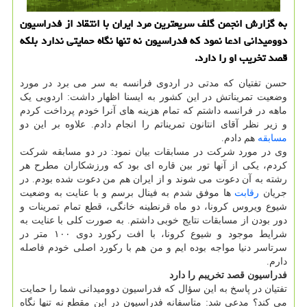
به گزارش انجمن گلف سریعترین مرد ایران با انتقاد از فدراسیون
دوومیدانی ادعا نمود كه فدراسیون نه تنها نگاه حمایتی ندارد بلكه
قصد تخریب او را دارد.
حسن تفتیان که مدتی در اردوی فرانسه به سر می برد در مورد
وضعیت تمریناتش در این کشور به ایسنا اظهار داشت: اردویی یک
ماهه در فرانسه داشتم که تمام هزینه های آنرا خودم پرداخت کردم
و زیر نظر آقای انتانون تمریناتم را انجام دادم. علاوه بر این دو
مسابقه
هم دادم.
وی در مورد شرکت در مسابقات بیان نمود: در دو مسابقه شرکت
کردم، یکی از آنها تور بین قاره ای بود که ورزشکاران مطرح هر
رشته به آن دعوت می شوند و از ایران هم من دعوت شده بودم. در
جریان
رقابت
ها موفق شدم به فینال برسم و با عنایت به وضعیت
شیوع ویروس کرونا، دو ماه قرنطینه خانگی، قطع تمام تمرینات و
دور بودن از مسابقات نتایج خوبی داشتم. به صورت کلی با عنایت به
شرایط موجود و شیوع کرونا، با افت رکورد دوی ۱۰۰ متر در
سرتاسر دنیا مواجه بوده ایم و من هم با رکورد اصلی خودم فاصله
دارم.
فدراسیون قصد تخریبم را دارد
تفتیان در پاسخ به این سؤال که فدراسیون دوومیدانی شما را حمایت
می کند؟ مدعی شد: متاسفانه فدراسیون در این مقطع نه تنها نگاه