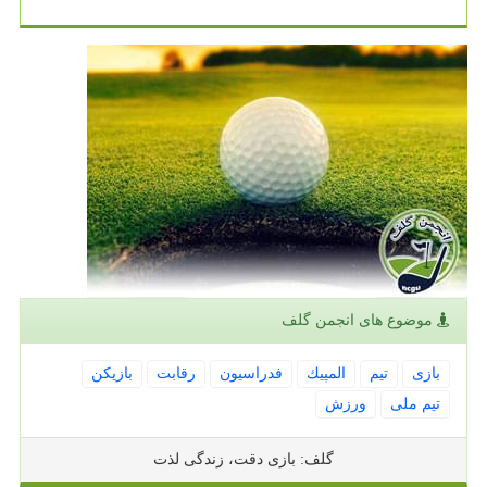
موضوع های انجمن گلف
بازی
تیم
المپیك
فدراسیون
رقابت
بازیكن
تیم ملی
ورزش
گلف: بازی دقت، زندگی لذت