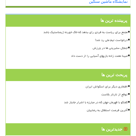
نمایشگاه ماشین سنگین
پربیننده ترین ها
مجمع برای ریاست به فردی رای بدهد که خاک خورده ژیمناستیک باشد
درخواست تیم ملی رد شد!
جنجال سلبریتی ها در ورزش
مبینا نعمت زاده بازیهای آسیایی را از دست داد
پربحث ترین ها
افتخاری دیگر برای اسکواش ایران
توقع از تارتار بالاست
گفتگو با قهرمان جهان که در مبارزه با اشرار جانباز شد
آخرین فرصت استقلال به رضاییان
جدیدترین ها