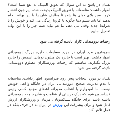
تفتیان در پاسخ به این سؤال که تعویق المپیک به نفع شما است؟
اظهار داشت: متاسفانه با تعویق المپیک بدبخت شده ایم چون انتشار
کرونا سپر بلای خیلی ها شده تا وظایف شان را با این بهانه انجام
ندهند اما باید ببینیم دنیا چگونه با کرونا زندگی می کند و خویش را با
شرایط جدید وقف می دهد، ما هم نباید همه چیز را با این بهانه
تعطیل نماییم.
زحمات دوومیدانی کاران نادیده گرفته می شود
سربعترین مرد ایران در مورد مسابقات جایزه بزرگ دوومیدانی
اظهار داشت: بهتر است با جایزه یک میلیون تومانی اسمش را جایزه
بزرگ نگذارند. متاسفم که زحمات ورزشکاران مظلوم دوومیدانی
نادیده گرفته می شود.
تفتیان در مورد انتخابات پیش روی فدراسیون اظهار داشت: متاسفانه
با عدم مدیریت صحیح، دوومیدانی ایران در جایگاه واقعی خودش
نیست اما امیدوارم با انتخاب مدبرانه اعضای مجمع کسی رئیس
فدراسیون شود که درک درستی از عظمت و شان جامعه دوومیدانی
داشته باشد، برای جایگاه پیشکسوتان، مربیان و ورزشکاران ارزش
قائل شود و برای پیشرفت این
ورزش
در ایران نه در حرف بلکه در
عمل تلاش کند.