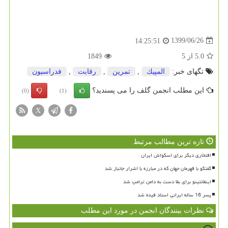
1399/06/26
14:25:51
5.0
از
5
1849
تگهای خبر:
المپیك
,
تمرین
,
رقابت
,
فدراسیون
این مطلب انجمن گلف را می پسندید؟
(0)
(1)
X
تازه ترین مطالب مرتبط
افتخاری دیگر برای اسکواش ایران
گفتگو با قهرمان جهان که در مبارزه با اشرار جانباز شد
اینفانتینو برای بقا دست به دامن ترامپ شد
پسر 16 ساله ایرانی استاد فیده شد
نظرات بینندگان انجمن در مورد این مطلب