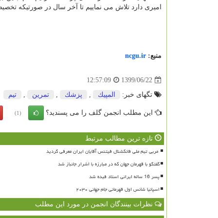
امیری دارد تلاش می نماییم تا آخر سال در صورتیکه تخصیص
منبع:
ncgu.ir
1399/06/22
12:57:09
تگهای خبر:
المپیك
,
پزشك
,
تمرین
,
تیم
این مطلب انجمن گلف را می پسندید؟
(1)
تازه ترین مطالب مرتبط
گفتگو با قهرمان جهان که در مبارزه با اشرار جانباز شد
پسر 16 ساله ایرانی استاد فیده شد
اسپانیا شانس اول قهرمانی جام جهانی ۲۰۳۰
نظرات بینندگان انجمن در مورد این مطلب