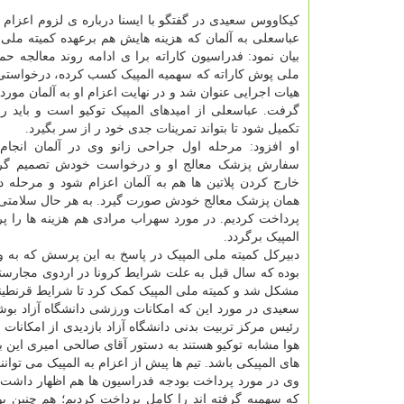
کیکاووس سعیدی در گفتگو با ایسنا درباره ی لزوم اعزام ب
عباسعلی به آلمان که هزینه هایش هم برعهده کمیته ملی
بیان نمود: فدراسیون کاراته برا ی ادامه روند معالجه حم
ملی پوش کاراته که سهمیه المپیک کسب کرده، درخواستی
هیات اجرایی عنوان شد و در نهایت اعزام او به آلمان مور
گرفت. عباسعلی از امیدهای المپیک توکیو است و باید رو
تکمیل شود تا بتواند تمرینات جدی خود ر از سر بگیرد.
او افزود: مرحله اول جراحی زانو وی در آلمان انجام 
سفارش پزشک معالج او و درخواست خودش تصمیم گرف
خارج کردن پلاتین ها هم به آلمان اعزام شود و مرحله
همان پزشک معالج خودش صورت گیرد. به هر حال سلامتی ور
پرداخت کردیم. در مورد سهراب مرادی هم هزینه ها را 
المپیک برگردد.
دبیرکل کمیته ملی المپیک در پاسخ به این پرسش که به
بوده که سال قبل به علت شرایط کرونا در اردوی مجارستا
مشکل شد و کمیته ملی المپیک کمک کرد تا شرایط قرنطینه 
سعیدی در مورد این که امکانات ورزشی دانشگاه آزاد بوش
رئیس مرکز تربیت بدنی دانشگاه آزاد بازدیدی از امکانات
هوا مشابه توکیو هستند به دستور آقای صالحی امیری این 
های المپیکی باشد. تیم ها پیش از اعزام به المپیک می توان
که سهمیه گرفته اند را کامل پرداخت کردیم؛ هم چنین بو