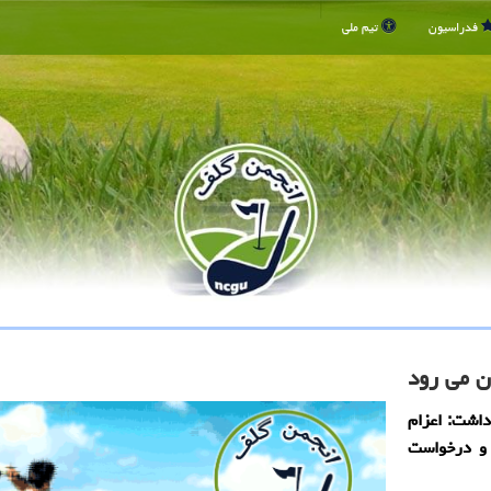
فدراسیون
تیم ملی
ن می رود
داشت: اعزام
 و درخواست