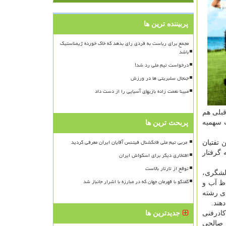
پربیننده ترین ها
مجمع برای ریاست به فردی رای بدهد که خاک خورده ژیمناستیک
باشد
درخواست تیم ملی رد شد!
جنجال سلبریتی ها در ورزش
مبینا نعمت زاده بازیهای آسیایی را از دست داد
قبلی هم
 سهمیه
پربحث ترین ها
تفتیان
 گرفتار
افتخاری دیگر برای اسکواش ایران
توقع از تارتار بالاست
 لشگری،
گفتگو با قهرمان جهان که در مبارزه با اشرار جانباز شد
اظ آب و
ای رشته
هند.
ق ورزشکاران و کادرفنی
جدیدترین ها
ی صالحی