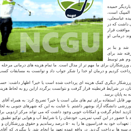
اردیگر حمیده
 المپیک است،
یده عباسعلی،
 داشت که در
د موافقت قرار
ند درمانی او
شد و بنا بر
ته شد برای
 دوم هم توسط
زشکاران برای ما مهم تر از مدال است. ما تمام هزینه های درمانی مرحله 
پرداخت کردیم و درمان او خدا را شکر جواب داد و توانست به مسابقات کسب
 ورزشکار دیگری کمک هزینه ای پرداخت شده است یا خیر؟ اظهار داشت: حسن 
ن، در شرایط قرنطینه قرار گرفت و نتوانست برگردد ازاین رو به لحاظ هزینه
به پایان برسد.
هر قابل استفاده برای تیم های ملی است یا خیر؟ تصریح کرد: به همراه آقای
 ورزشی دانشگاه آزاد بوشهر داشتم. با عنایت به این که شهرهای جنوبی به لح
بازدید انجام گرفت و امکانات خوبی وجود داشت که می تواند مرکز اردویی بر
ند با حضور در این کمپ تمرینی، خودشان را با شرایط آب و هوایی توکیو تطبیق د
وی در مورد پرداخت بودجه فدراسیون ها هم اظهار داشت: تعهدات خود به فدراسیون ها را به ۵۰ درصد رساندیم و حقو
رسیه ها پرداخت گردید. در واقع عمده تعهد ما انجام شد. با پیگیری که آقا