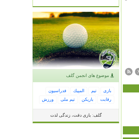
موضوع های انجمن گلف
بازی
تیم
المپیك
فدراسیون
رقابت
بازیكن
تیم ملی
ورزش
گلف: بازی دقت، زندگی لذت