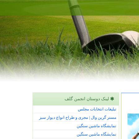
لینک دوستان انجمن گلف
تبلیغات انتخابات مجلس
مستر گرین وال | مجری و طراح انواع دیوار سبز
نمایشگاه ماشین سنگین
نمایشگاه ماشین سنگین