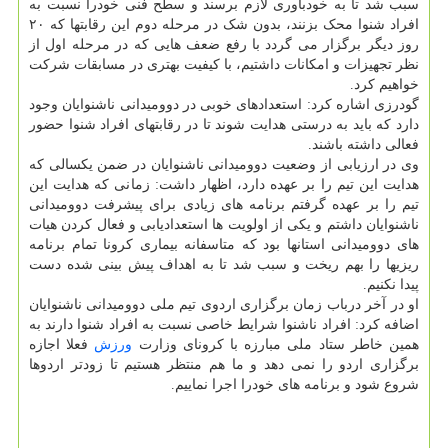
سبب شد تا به خودباوری لازم برسند و سطح فنی خودرا نسبت به
افراد شنوا محک بزنند، بدون شک در مرحله دوم این رقابتها که ۲۰
روز دیگر برگزار می گردد با رفع ضعف هایی که در مرحله اول از
نظر تجهیزات و امکانات داشتیم، با کیفیت بهتری در مسابقات شرکت
خواهیم کرد.
گودرزی اشاره کرد: استعدادهای خوبی در دوومیدانی ناشنوایان وجود
دارد که باید به درستی هدایت شوند تا در رقابتهای افراد شنوا حضور
فعالی داشته باشند.
وی در ارزیابی از وضعیت دوومیدانی ناشنوایان در ضمن یکسالی که
هدایت این تیم را بر عهده دارد، اظهار داشت: زمانی که هدایت این
تیم را بر عهده گرفتم برنامه های زیادی برای پیشرفت دوومیدانی
ناشنوایان داشتم و یکی از اولویت ها استعدادیابی و فعال کردن هیات
های دوومیدانی استانها بود که متاسفانه بیماری کرونا تمام برنامه
ریزیها را بهم ریخت و سبب شد تا به اهداف پیش بینی شده دست
پیدا نکنیم.
او در آخر درباب زمان برگزاری اردوی تیم ملی دوومیدانی ناشنوایان
اضافه کرد: افراد ناشنوا شرایط خاصی نسبت به افراد شنوا دارند به
همین خاطر ستاد ملی مبارزه با کرونای وزارت
ورزش
فعلا اجازه
برگزاری اردو را نمی دهد و ما هم منتظر هستیم تا زودتر اردوها
شروع شود و برنامه های خودرا اجرا نماییم.