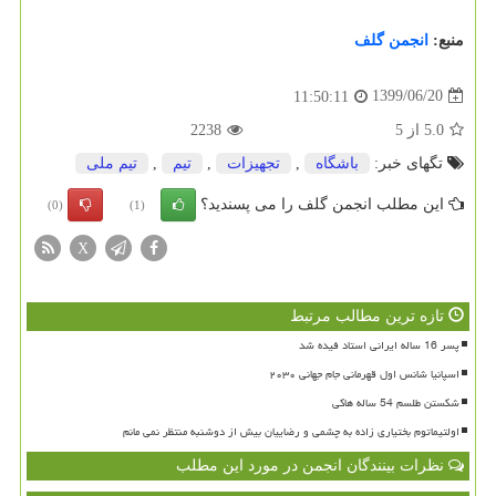
منبع:
انجمن گلف
1399/06/20
11:50:11
5.0
از
5
2238
تگهای خبر:
باشگاه
,
تجهیزات
,
تیم
,
تیم ملی
این مطلب انجمن گلف را می پسندید؟
(0)
(1)
X
تازه ترین مطالب مرتبط
پسر 16 ساله ایرانی استاد فیده شد
اسپانیا شانس اول قهرمانی جام جهانی ۲۰۳۰
شکستن طلسم 54 ساله هاکی
اولتیماتوم بختیاری زاده به چشمی و رضاییان بیش از دوشنبه منتظر نمی مانم
نظرات بینندگان انجمن در مورد این مطلب