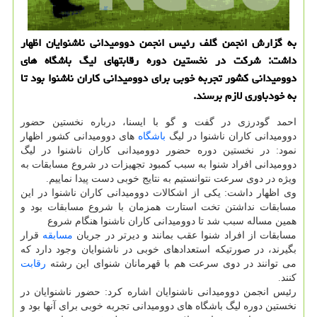
به گزارش انجمن گلف رئیس انجمن دوومیدانی ناشنوایان اظهار
داشت: شركت در نخستین دوره رقابتهای لیگ باشگاه های
دوومیدانی كشور تجربه خوبی برای دوومیدانی كاران ناشنوا بود تا
به خودباوری لازم برسند.
احمد گودرزی در گفت و گو با ایسنا، درباره نخستین حضور
دوومیدانی کاران ناشنوا در لیگ
باشگاه
های دوومیدانی کشور اظهار
نمود: در نخستین دوره حضور دوومیدانی کاران ناشنوا در لیگ
دوومیدانی افراد شنوا به سبب کمبود تجهیزات در شروع مسابقات به
ویژه در دوی سرعت نتوانستیم به نتایج خوبی دست پیدا نماییم.
وی اظهار داشت: یکی از اشکالات دوومیدانی کاران ناشنوا در این
مسابقات نداشتن تخت استارت همزمان با شروع مسابقات بود و
همین مساله سبب شد تا دوومیدانی کاران ناشنوا هنگام شروع
مسابقات از افراد شنوا عقب بمانند و دیرتر در جریان
مسابقه
قرار
بگیرند، در صورتیکه استعدادهای خوبی در ناشنوایان وجود دارد که
می توانند در دوی سرعت هم با قهرمانان شنوای این رشته
رقابت
کنند.
رئیس انجمن دوومیدانی ناشنوایان اشاره کرد: حضور ناشنوایان در
نخستین دوره لیگ باشگاه های دوومیدانی تجربه خوبی برای آنها بود و