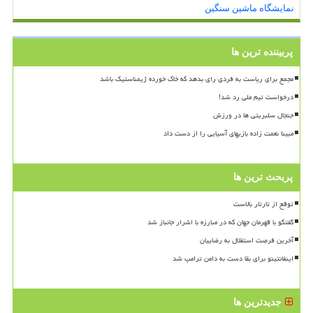
نمایشگاه ماشین سنگین
پربیننده ترین ها
مجمع برای ریاست به فردی رای بدهد که خاک خورده ژیمناستیک باشد
درخواست تیم ملی رد شد!
جنجال سلبریتی ها در ورزش
مبینا نعمت زاده بازیهای آسیایی را از دست داد
پربحث ترین ها
توقع از تارتار بالاست
گفتگو با قهرمان جهان که در مبارزه با اشرار جانباز شد
آخرین فرصت استقلال به رضاییان
اینفانتینو برای بقا دست به دامن ترامپ شد
جدیدترین ها