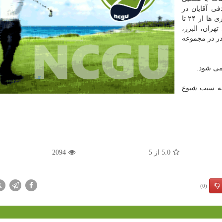
ی آقایان در
سال ۹۸ تصمیم گیری کرد. بر این اساس مقرر شد این بازی ها از ۲۴ تا
ان های تهران، البرز،
 در در مجموعه
 می شود.
به سبب شیوع
5.0
از
5
2094
X
(0)