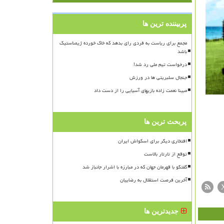
پربیننده ترین ها
مجمع برای ریاست به فردی رای بدهد که خاک خورده ژیمناستیک
باشد
درخواست تیم ملی رد شد!
جنجال سلبریتی ها در ورزش
مبینا نعمت زاده بازیهای آسیایی را از دست داد
پربحث ترین ها
افتخاری دیگر برای اسکواش ایران
توقع از تارتار بالاست
گفتگو با قهرمان جهان که در مبارزه با اشرار جانباز شد
آخرین فرصت استقلال به رضاییان
جدیدترین ها