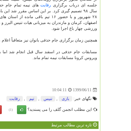
جلسه ای درباب برگزاری
رقابت
های نیمه تمام جام حذف
۲۸ شهریور و با حضور ۱۶ تیم باقی مانده از است
اصفهان، کرمان و مازندران به میزبانی هیات تنیس البرز و
ورزشی چهار باغ اجرا شود.
همچنین زمان برگزاری جام حذفی بانوان نیز متعاقباً اعلام
مسابقات جام حذفی در اسفند سال قبل انجام شد اما 
ویروس کرونا مسابقات نیمه تمام ماند.
1399/06/11
10:04:11
تگهای خبر:
بازی
,
تنیس
,
تیم
,
رقابت
این مطلب انجمن گلف را می پسندید؟
(1)
تازه ترین مطالب مرتبط