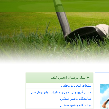
لینک دوستان انجمن گلف
تبلیغات انتخابات مجلس
مستر گرین وال | مجری و طراح انواع دیوار سبز
نمایشگاه ماشین سنگین
نمایشگاه ماشین سنگین