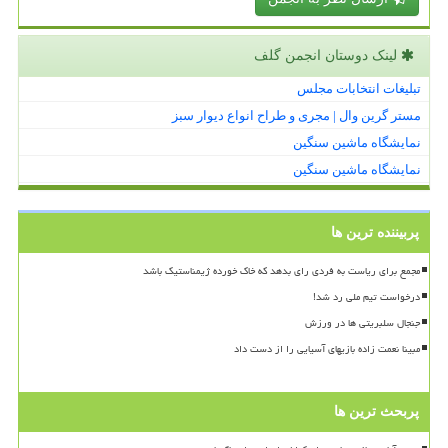
لینک دوستان انجمن گلف
تبلیغات انتخابات مجلس
مستر گرین وال | مجری و طراح انواع دیوار سبز
نمایشگاه ماشین سنگین
نمایشگاه ماشین سنگین
پربیننده ترین ها
مجمع برای ریاست به فردی رای بدهد که خاک خورده ژیمناستیک باشد
درخواست تیم ملی رد شد!
جنجال سلبریتی ها در ورزش
مبینا نعمت زاده بازیهای آسیایی را از دست داد
پربحث ترین ها