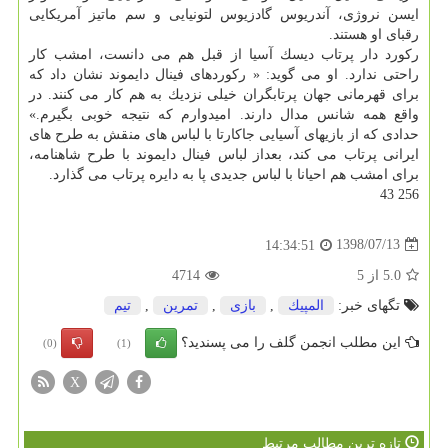
ایسن نروژی، آندریوس گادزیوس لتونیایی و سم ماتیز آمریكایی
رقبای او هستند.
ركورد دار پرتاب دیسك آسیا از قبل هم می دانست، امشب كار
راحتی ندارد. او می گوید: « ركوردهای فینال دایموند نشان داد كه
برای قهرمانی جهان پرتابگران خیلی نزدیك به هم كار می كنند. در
واقع همه شانس مدال دارند. امیدوارم كه نتیجه خوبی بگیرم.»
حدادی كه از بازیهای آسیایی جاكارتا با لباس های منقش به طرح های
ایرانی پرتاب می كند، بعداز لباس فینال دایموند با طرح شاهنامه،
برای امشب هم احیانا با لباس جدیدی پا به دایره پرتاب می گذارد.
256 43
1398/07/13
14:34:51
5.0
از
5
4714
تگهای خبر:
المپیك
,
بازی
,
تمرین
,
تیم
این مطلب انجمن گلف را می پسندید؟
(0)
(1)
X
تازه ترین مطالب مرتبط