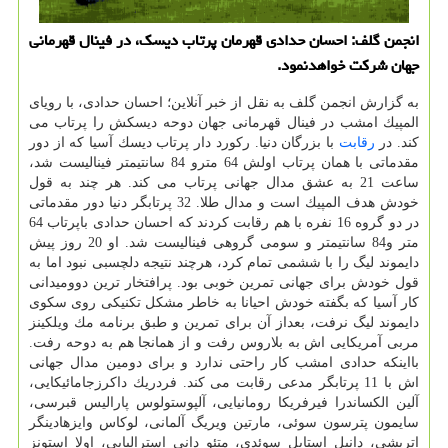
انجمن گلف: احسان حدادی قهرمان پرتاب دیسك، در فینال قهرمانی
جهان شركت خواهدنمود.
به گزارش انجمن گلف به نقل از خبر آنلاین؛ احسان حدادی، با رویای
المپیك امشب در فینال قهرمانی جهان دوحه دیسكش را پرتاب می
كند. در
رقابت
با بزرگان دنیا. ركورد دار پرتاب دیسك آسیا كه از دور
مقدماتی با همان پرتاب اولش 64 مترو 84 سانتیمتر فینالیست شد،
ساعت 21 به عشق مدال جهانی پرتاب می كند. هر چند به قول
خودش هدف المپیك است و مدال طلا. 32 پرتابگر دنیا دور مقدماتی
در دو گروه 16 نفره با هم رقابت كردند كه احسان حدادی باپرتاب 64
متر و84 سانتیمتر و سومی گروهی فینالیست شد. او 20 روز پیش
دایموند لیگ را با ششمی تمام كرد، هرچند نتیجه دلچسبی نبود اما به
قول خودش برای جهانی تمرین خوبی بود. پرافتخار ترین دوومیدانی
كار آسیا كه بگفته خودش احیانا به خاطر مشكل تكنیكی روی سكوی
دایموند لیگ نرفت، بعداز آن برای تمرین و طبق برنامه مك ویلكینز
مربی آمریكایی اش به بلاروس رفت و از همانجا هم به دوحه رفت.
بااینكه حدادی امشب كار راحتی ندارد و برای دومین مدال جهانی
اش با 11 پرتابگر مدعی رقابت می كند. فردریك داكرزجامائیكایی،
آلین الكساندرا فیرفریكا رومانیایی، آلپوستولوس پارالیس قبرسی،
سایمون پترسون سوئی، مارتین ویریگ آلمانی، لوكاس وایزهادینگر
اتریشی، دانیل استایل سوئدی، متئو دانی استرالیایی، اولا استونز