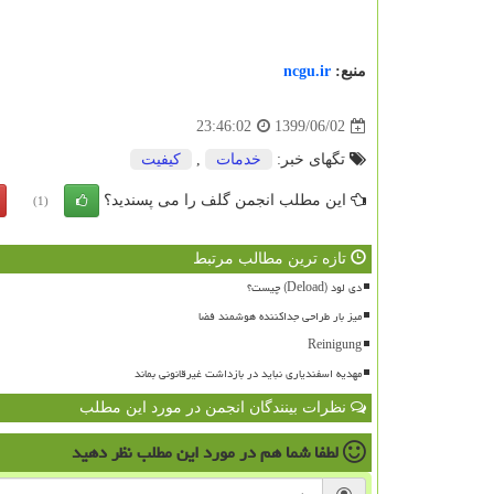
منبع:
ncgu.ir
1399/06/02
23:46:02
تگهای خبر:
خدمات
,
كیفیت
این مطلب انجمن گلف را می پسندید؟
(1)
تازه ترین مطالب مرتبط
دی لود (Deload) چیست؟
میز بار طراحی جداکننده هوشمند فضا
Reinigung
مهدیه اسفندیاری نباید در بازداشت غیرقانونی بماند
نظرات بینندگان انجمن در مورد این مطلب
لطفا شما هم
در مورد این مطلب
نظر دهید