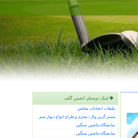
لینک دوستان انجمن گلف
تبلیغات انتخابات مجلس
مستر گرین وال | مجری و طراح انواع دیوار سبز
نمایشگاه ماشین سنگین
نمایشگاه ماشین سنگین