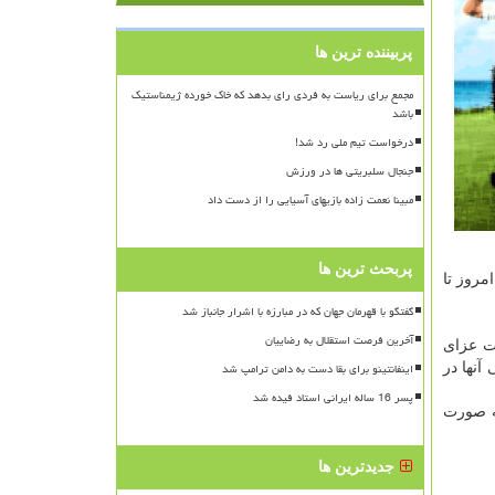
پربیننده ترین ها
مجمع برای ریاست به فردی رای بدهد که خاک خورده ژیمناستیک
باشد
درخواست تیم ملی رد شد!
جنجال سلبریتی ها در ورزش
مبینا نعمت زاده بازیهای آسیایی را از دست داد
پربحث ترین ها
مروز تا
گفتگو با قهرمان جهان که در مبارزه با اشرار جانباز شد
آخرین فرصت استقلال به رضاییان
ات عزای
اینفانتینو برای بقا دست به دامن ترامپ شد
آنها در
پسر 16 ساله ایرانی استاد فیده شد
به صورت
جدیدترین ها