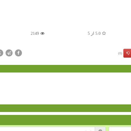
5.0
از
5
2149
X
(0)