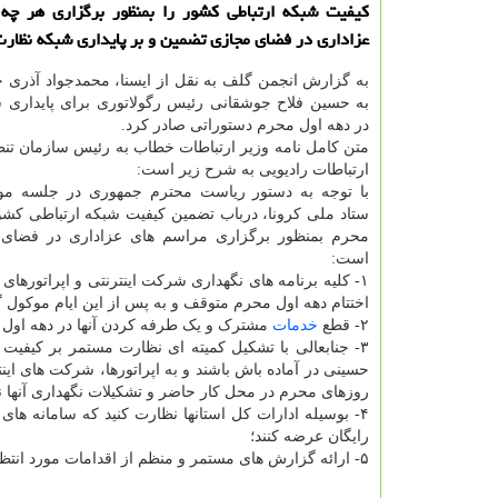
كیفیت شبكه ارتباطی كشور را بمنظور برگزاری هر چه 
عزاداری در فضای مجازی تضمین و بر پایداری شبكه نظارت
به گزارش انجمن گلف به نقل از ایسنا، محمدجواد آذری
به حسین فلاح جوشقانی رئیس رگولاتوری برای پایداری 
در دهه اول محرم دستوراتی صادر کرد.
متن کامل نامه وزیر ارتباطات خطاب به رئیس سازمان تن
ارتباطات رادیویی به شرح زیر است:
ستاد ملی کرونا، درباب تضمین کیفیت شبکه ارتباطی کشو
محرم بمنظور برگزاری مراسم های عزاداری در فضای 
است:
۱- کلیه برنامه های نگهداری شرکت اینترنتی و اپراتوره
اختتام دهه اول محرم متوقف و به پس از این ایام موکول گ
۲- قطع
خدمات
مشترک و یک طرفه کردن آنها در دهه اول م
۳- جنابعالی با تشکیل کمیته ای نظارت مستمر بر کیفیت
حسینی در آماده باش باشند و به اپراتورها، شرکت های این
روزهای محرم در محل کار حاضر و تشکیلات نگهداری آنها نی
۴- بوسیله ادارات کل استانها نظارت کنید که سامانه 
رایگان عرضه کنند؛
۵- ارائه گزارش های مستمر و منظم از اقدامات مورد انتظارت است.