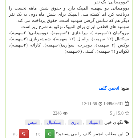
*دوومیدانی: یک نفر
دوومیدانی دو سهمیه المپیک دارد و حقوق شش ماهه نخست را
دریافت کرد اما کمیته ملی المپیک برای شش ماه دوم، به یک نفر
دیگر هم که شانس گرفتن سهمیه است، حقوق پرداخت می کند.
سهمیه های قطعی ایران برای المپیک توکیو به شرح زیر است:
تیروکمان (۱سهمیه )، تیراندازی (۶سهمیه)، دوومیدانی( ۲سهمیه)،
بسکتبال (۱۲ سهمیه)، والیبال (۱۲ سهمیه)، شمشیربازی (۴سهمیه)،
بوکس (۲ سهمیه)، دوچرخه سواری(۱سهمیه)، کاراته (۴سهمیه)،
تکواندو (۲ سهمیه)، کشتی (۶سهمیه)
منبع:
انجمن گلف
1399/05/31
12:11:38
5.0
از
5
2248
تگهای خبر:
المپیك
,
بازی
,
بسكتبال
,
تنیس
این مطلب انجمن گلف را می پسندید؟
(0)
(1)