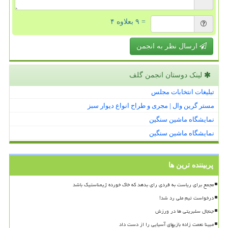
= ۹ بعلاوه ۴
ارسال نظر به انجمن
لینک دوستان انجمن گلف
تبلیغات انتخابات مجلس
مستر گرین وال | مجری و طراح انواع دیوار سبز
نمایشگاه ماشین سنگین
نمایشگاه ماشین سنگین
پربیننده ترین ها
مجمع برای ریاست به فردی رای بدهد که خاک خورده ژیمناستیک باشد
درخواست تیم ملی رد شد!
جنجال سلبریتی ها در ورزش
مبینا نعمت زاده بازیهای آسیایی را از دست داد