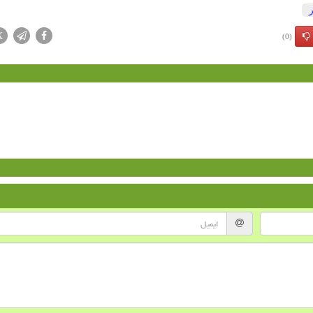
X
(0)