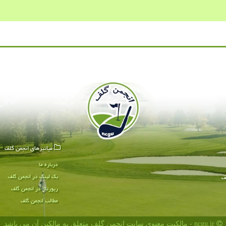
میانبرهای انجمن گلف
درباره ما
بک لینک در انجمن گلف
ف
رپورتاژ در انجمن گلف
مطالب انجمن گلف
ncgu.ir - مالکیت معنوی سایت انجمن گلف متعلق به مالکین آن می باشد