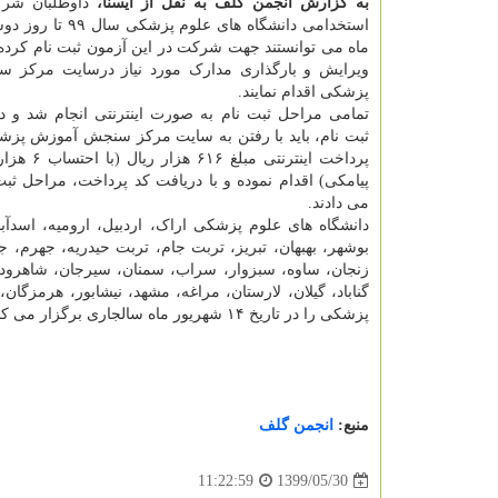
به گزارش انجمن گلف به نقل از ایسنا،
داوطلبان شر
ماه می توانستند جهت شرکت در این آزمون ثبت نام کرده 
ویرایش و بارگذاری مدارک مورد نیاز درسایت مرکز
پزشکی اقدام نمایند.
تمامی مراحل ثبت نام به صورت اینترنتی انجام شد و د
ثبت نام، باید با رفتن به سایت مرکز سنجش آموزش پزش
پرداخت اینترنتی مبلغ ۶۱۶ هزار ریال (با احتساب ۶ هزار ریال
پیامکی) اقدام نموده و با دریافت کد پرداخت، مراحل ثبت 
می دادند.
دانشگاه های علوم پزشکی اراک، اردبیل، ارومیه، اسدآباد، 
بوشهر، بهبهان، تبریز، تربت جام، تربت حیدریه، جهرم،
زنجان، ساوه، سبزوار، سراب، سمنان، سیرجان، شاهرود
گناباد، گیلان، لارستان، مراغه، مشهد، نیشابور، هرمزگ
پزشکی را در تاریخ ۱۴ شهریور ماه سالجاری برگزار می کنند.
منبع:
انجمن گلف
1399/05/30
11:22:59