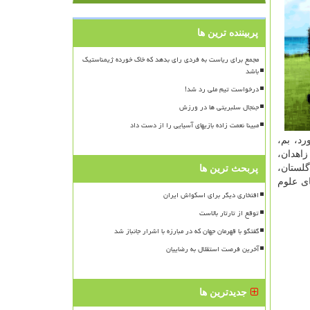
پربیننده ترین ها
مجمع برای ریاست به فردی رای بدهد که خاک خورده ژیمناستیک
باشد
درخواست تیم ملی رد شد!
جنجال سلبریتی ها در ورزش
مبینا نعمت زاده بازیهای آسیایی را از دست داد
رد، بم،
زاهدان،
لستان،
پربحث ترین ها
ای علوم
افتخاری دیگر برای اسکواش ایران
توقع از تارتار بالاست
گفتگو با قهرمان جهان که در مبارزه با اشرار جانباز شد
آخرین فرصت استقلال به رضاییان
جدیدترین ها