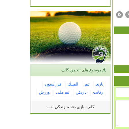
موضوع های انجمن گلف
بازی
تیم
المپیك
فدراسیون
رقابت
بازیكن
تیم ملی
ورزش
گلف: بازی دقت، زندگی لذت