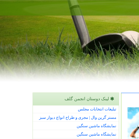
لینک دوستان انجمن گلف
تبلیغات انتخابات مجلس
مستر گرین وال | مجری و طراح انواع دیوار سبز
نمایشگاه ماشین سنگین
نمایشگاه ماشین سنگین