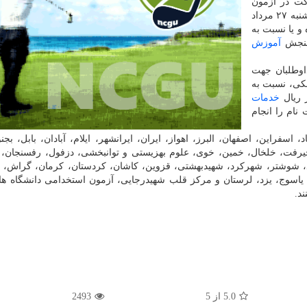
کت در آزمون
استخدامی دانشگاه های علوم پزشکی سال ۹۹ تا روز دوشنبه ۲۷ مرداد
و یا نسبت به
 سنجش
آموزش
اوطلبان جهت
کی، نسبت به
خدمات
نام را انجام
اسفراین، اصفهان، البرز، اهواز، ایران، ایرانشهر، ایلام، آبادان، بابل، بجنو
 جیرفت، خلخال، خمین، خوی، علوم بهزیستی و توانبخشی، دزفول، رفسنجان، 
، شوشتر، شهرکرد، شهیدبهشتی، قزوین، کاشان، کردستان، کرمان، گراش، گ
ان، یاسوج، یزد، لرستان و مرکز قلب شهیدرجایی، آزمون استخدامی دانشگاه ه
5.0
از
5
2493