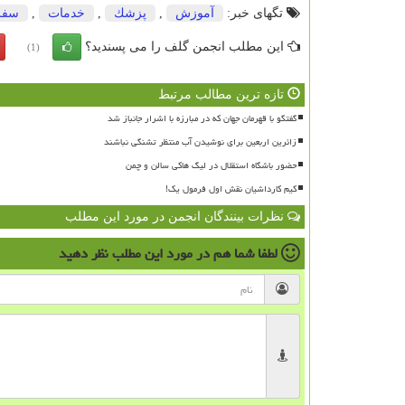
تگهای خبر:
آموزش
,
پزشك
,
خدمات
,
سفر
این مطلب انجمن گلف را می پسندید؟
(1)
تازه ترین مطالب مرتبط
گفتگو با قهرمان جهان که در مبارزه با اشرار جانباز شد
زائرین اربعین برای نوشیدن آب منتظر تشنگی نباشند
حضور باشگاه استقلال در لیگ هاکی سالن و چمن
کیم کارداشیان نقش اول فرمول یک!
نظرات بینندگان انجمن در مورد این مطلب
لطفا شما هم
در مورد این مطلب
نظر دهید