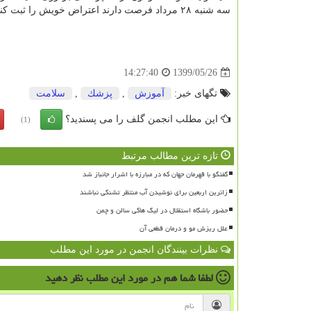
سه شنبه ۲۸ مرداد فرصت دارند اعتراض خویش را ثبت کنند.
1399/05/26
14:27:40
تگهای خبر:
آموزش
,
پزشك
,
سلامت
این مطلب انجمن گلف را می پسندید؟
(1)
تازه ترین مطالب مرتبط
گفتگو با قهرمان جهان که در مبارزه با اشرار جانباز شد
زائرین اربعین برای نوشیدن آب منتظر تشنگی نباشند
حضور باشگاه استقلال در لیگ هاکی سالن و چمن
علل ریزش مو و درمان قطعی آن
نظرات بینندگان انجمن در مورد این مطلب
لطفا شما هم
در مورد این مطلب
نظر دهید