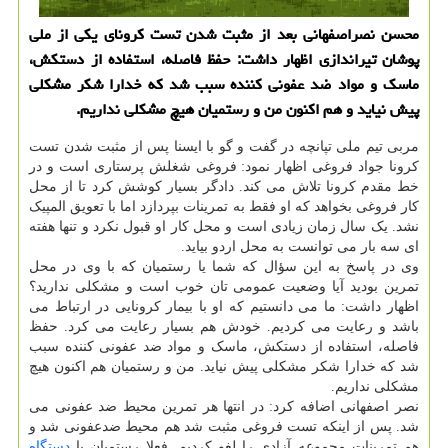
محسن نصراصفهانی بعد از مثبت شدن تست كرونای یكی از ملی
پوشان تیراندازی اظهار داشت: حفظ فاصله، استفاده از دستكش،
ماسك و مواد ضد عفونی كننده سبب شد كه خدارا شكر مشكلی
پیش نیاید و هم اكنون من و رستمیان هیچ مشكلی نداریم.
مربی تیم ملی تپانچه در گفت و گو با ایسنا پس از مثبت شدن تست
کرونا جواد فروغی اظهار نمود: فروغی شغلش پرستاری است و در
خط مقدم کرونا تلاش می کند. دادگر بسیار کوشش کرد تا از محل
کار فروغی بخواهد که او فقط به تمرینات بپردازد اما با تعویق المپیک
نشد. یک سال زمان زیادی است و محل کار او قبول نکرد و تنها هفته
ای سه بار می توانست به محل اردو بیاید.
وی در پاسخ به این سؤال که شما یا رستمیان که با وی در محل
تمرین بودید آیا وضعیت عمومی تان خوب است و مشکلی ندارید؟
اظهار داشت: ما می دانستیم که او با بیمار کرونایی در ارتباط می
باشد و رعایت می کردیم. خودش هم بسیار رعایت می کرد. حفظ
فاصله، استفاده از دستکش، ماسک و مواد ضد عفونی کننده سبب
شد که خدارا شکر مشکلی پیش نیاید. من و رستمیان هم اکنون هیچ
مشکلی نداریم.
نصر اصفهانی اضافه کرد: در انتها هر تمرین محیط ضد عفونی می
شد. پس از اینکه تست فروغی مثبت شد هم محیط ضدعفونی شد و
هم تمرینات مجموعه آزادی را لغو کردیم. فعلا رستمیان با
دستگاه