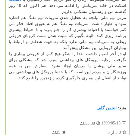
اسکت در خانه تمریناتش را ادامه می دهد. هم اکنون که 10 روز
گذشته من و رستمیان مشکلی نداریم.
مربی تیم ملی تپانچه به تعطیل شدن تمرینات تیم تفنگ هم اشاره
نمود و اظهار داشت: تمرینات تیم تفنگ هم به تعویق افتاد. فکر می
کنم خواستند با احتیاط بیشتری کار را جلو ببرند و با احتیاط بیشتری
برنامه ریزی کنند. البته بگویم که مثبت شدن تست کرونای فروغی
ربطی به تمرینات تیم ملی ندارد بلکه به جهت شغلش و ارتباط با
بیماران کرونایی این مشکل پیش آمد.
او در آخر اظهار داشت: خدا را شکر هیچ کس از فروغی بیماری را
نگرفت. رعایت پروتکل های بهداشتی سبب شد که مشکلی برای
سایر ملی پوشان یا مربیان ایجاد نشود. سفارش من به همه
ورزشکاران و مردم این است که با حفظ پروتکل های بهداشتی می
توانند از انتقال این بیماری جلوگیری کرده و زنجیره را قطع کنند.
منبع:
انجمن گلف
1399/05/15
23:55:30
5.0
از
5
2325