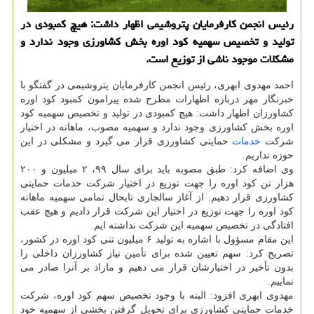
رئیس انجمن كارفرمایان پتروشیمی اظهار داشت: هیچ كمبودی در
تولید و تخصیص سهمیه كود اوره بخش كشاورزی وجود ندارد و
مشكلات موجود ناشی از توزیع است.
احمد مهدوی ابهری، رئیس انجمن کارفرمایان پتروشیمی در گفتگو با
خبرنگار مهر درباره اظهارات مطرح شده پیرامون کمبود کود اوره
کشاورزان اظهار داشت: هیچ کمبودی در تولید و تخصیص سهمیه کود
اوره بخش کشاورزی وجود ندارد و سهمیه مصوب، ماهانه در اختیار
شرکت
خدمات
حمایتی کشاورزی قرار می گیرد و مشکلی در این
حوزه نداریم.
وی اضافه کرد: طبق مصوبه باید برای سال ۹۹، ۲ میلیون و ۲۰۰
هزار تن کود اوره را جهت توزیع در اختیار شرکت خدمات حمایتی
کشاورزی قرار دهیم. از آغاز سالجاری تابحال تمامی سهمیه ماهانه
کود اوره را جهت توزیع در اختیار این شرکت قرار دادیم و هیچ عقب
افتادگی در تخصیص سهمیه این شرکت نداشته ایم.
این مقام مسؤول با اشاره به تولید ۶ میلیون تنی کود اوره در کشور،
تصریح کرد: سهم تعیین شده برای تأمین نیاز کشاورزان داخلی را
بدون تأخیر در اختیارشان قرار می دهیم و مازاد بر آنرا صادر می
نماییم.
مهدوی ابهری افزود: البته با وجود تخصیص سهم کود اوره، شرکت
خدمات حمایتی کشاورزی برای تحویل گرفتن بخشی از سهمیه خود