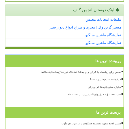
لینک دوستان انجمن گلف
تبلیغات انتخابات مجلس
مستر گرین وال | مجری و طراح انواع دیوار سبز
نمایشگاه ماشین سنگین
نمایشگاه ماشین سنگین
پربیننده ترین ها
مجمع برای ریاست به فردی رای بدهد که خاک خورده ژیمناستیک باشد
درخواست تیم ملی رد شد!
جنجال سلبریتی ها در ورزش
مبینا نعمت زاده بازیهای آسیایی را از دست داد
پربحث ترین ها
مسیر آماده سازی نماینده اسکواش ایران برای ناگویا