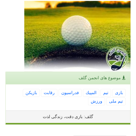
موضوع های انجمن گلف
بازی
تیم
المپیك
فدراسیون
رقابت
بازیكن
تیم ملی
ورزش
گلف: بازی دقت، زندگی لذت