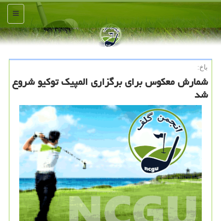
منو
باخ:
شمارش معكوس برای برگزاری المپیك توكیو شروع
شد