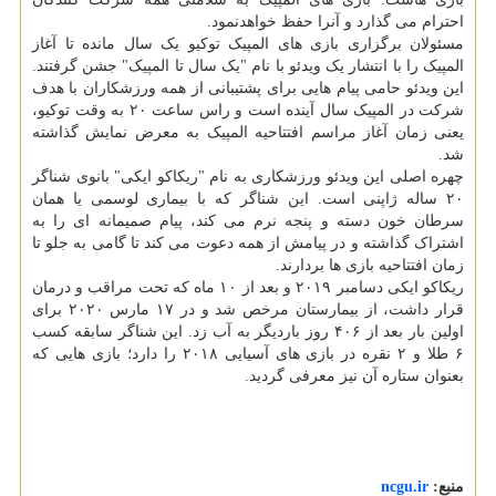
احترام می گذارد و آنرا حفظ خواهدنمود.
مسئولان برگزاری بازی های المپیک توکیو یک سال مانده تا آغاز
المپیک را با انتشار یک ویدئو با نام "یک سال تا المپیک" جشن گرفتند.
این ویدئو حامی پیام هایی برای پشتیبانی از همه ورزشکاران با هدف
شرکت در المپیک سال آینده است و راس ساعت ۲۰ به وقت توکیو،
یعنی زمان آغاز مراسم افتتاحیه المپیک به معرض نمایش گذاشته
شد.
چهره اصلی این ویدئو ورزشکاری به نام "ریکاکو ایکی" بانوی شناگر
۲۰ ساله ژاپنی است. این شناگر که با بیماری لوسمی یا همان
سرطان خون دسته و پنجه نرم می کند، پیام صمیمانه ای را به
اشتراک گذاشته و در پیامش از همه دعوت می کند تا گامی به جلو تا
زمان افتتاحیه بازی ها بردارند.
ریکاکو ایکی دسامبر ۲۰۱۹ و بعد از ۱۰ ماه که تحت مراقب و درمان
قرار داشت، از بیمارستان مرخص شد و در ۱۷ مارس ۲۰۲۰ برای
اولین بار بعد از ۴۰۶ روز باردیگر به آب زد. این شناگر سابقه کسب
۶ طلا و ۲ نقره در بازی های آسیایی ۲۰۱۸ را دارد؛ بازی هایی که
بعنوان ستاره آن نیز معرفی گردید.
منبع:
ncgu.ir