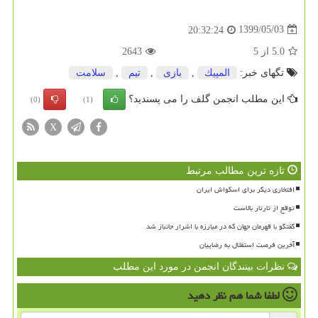
1399/05/03
20:32:24
5.0
از
5
2643
تگهای خبر:
المپیك
,
بازی
,
تیم
,
سلامت
این مطلب انجمن گلف را می پسندید؟
(0)
(1)
X
تازه ترین مطالب مرتبط
افتخاری دیگر برای اسکواش ایران
توقع از تارتار بالاست
گفتگو با قهرمان جهان که در مبارزه با اشرار جانباز شد
آخرین فرصت استقلال به رضاییان
نظرات بینندگان انجمن در مورد این مطلب
لطفا شما هم
نظر دهید