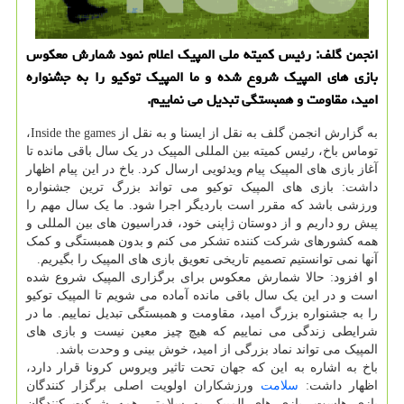
انجمن گلف: رئیس كمیته ملی المپیك اعلام نمود شمارش معكوس
بازی های المپیك شروع شده و ما المپیك توكیو را به جشنواره
امید، مقاومت و همبستگی تبدیل می نماییم.
به گزارش انجمن گلف به نقل از ایسنا و به نقل از Inside the games،
توماس باخ، رئیس کمیته بین المللی المپیک در یک سال باقی مانده تا
آغاز بازی های المپیک پیام ویدئویی ارسال کرد. باخ در این پیام اظهار
داشت: بازی های المپیک توکیو می تواند بزرگ ترین جشنواره
ورزشی باشد که مقرر است باردیگر اجرا شود. ما یک سال مهم را
پیش رو داریم و از دوستان ژاپنی خود، فدراسیون های بین المللی و
همه کشورهای شرکت کننده تشکر می کنم و بدون همبستگی و کمک
آنها نمی توانستیم تصمیم تاریخی تعویق بازی های المپیک را بگیریم.
او افزود: حالا شمارش معکوس برای برگزاری المپیک شروع شده
است و در این یک سال باقی مانده آماده می شویم تا المپیک توکیو
را به جشنواره بزرگ امید، مقاومت و همبستگی تبدیل نماییم. ما در
شرایطی زندگی می نماییم که هیچ چیز معین نیست و بازی های
المپیک می تواند نماد بزرگی از امید، خوش بینی و وحدت باشد.
باخ به اشاره به این که جهان تحت تاثیر ویروس کرونا قرار دارد،
اظهار داشت:
سلامت
ورزشکاران اولویت اصلی برگزار کنندگان
بازی هاست. بازی های المپیک به سلامتی همه شرکت کنندگان