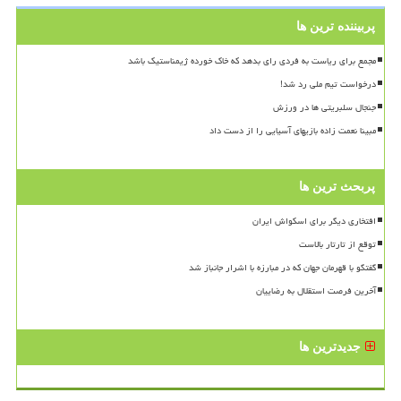
پربیننده ترین ها
مجمع برای ریاست به فردی رای بدهد که خاک خورده ژیمناستیک باشد
درخواست تیم ملی رد شد!
جنجال سلبریتی ها در ورزش
مبینا نعمت زاده بازیهای آسیایی را از دست داد
پربحث ترین ها
افتخاری دیگر برای اسکواش ایران
توقع از تارتار بالاست
گفتگو با قهرمان جهان که در مبارزه با اشرار جانباز شد
آخرین فرصت استقلال به رضاییان
جدیدترین ها