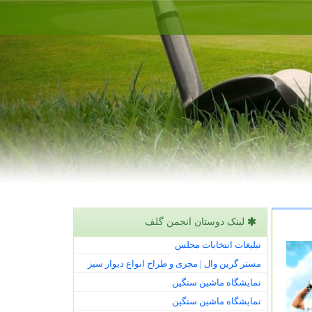
لینک دوستان انجمن گلف
تبلیغات انتخابات مجلس
مستر گرین وال | مجری و طراح انواع دیوار سبز
نمایشگاه ماشین سنگین
نمایشگاه ماشین سنگین