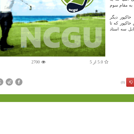
 به مقام سوم
فیده عباس خاکپور دیگر
خاکپور که تا
بل سه استاد
5.0
از
5
2700
X
(0)