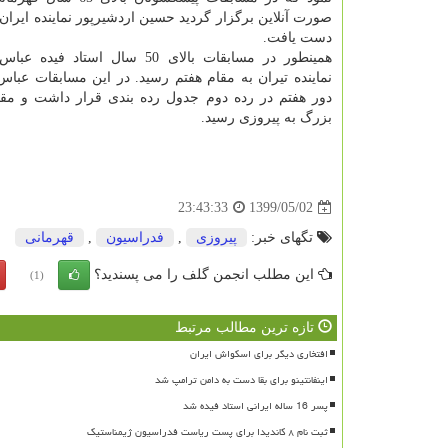
صورت آنلاین برگزار گردید حسین اردشیرپور نماینده ایران
دست یافت.
همینطور در مسابقات بالای 50 سال استاد 
نماینده تیران به مقام هفتم رسید. در این مسابقات عباس 
دور هفتم در رده دوم جدول رده بندی قرار داشت و مقا
بزرگ به پیروزی رسید.
1399/05/02
23:43:33
تگهای خبر:
پیروزی
,
فدراسیون
,
قهرمانی
این مطلب انجمن گلف را می پسندید؟
(1)
تازه ترین مطالب مرتبط
افتخاری دیگر برای اسکواش ایران
اینفانتینو برای بقا دست به دامن ترامپ شد
پسر 16 ساله ایرانی استاد فیده شد
ثبت نام ۸ کاندیدا برای پست ریاست فدراسیون ژیمناستیک