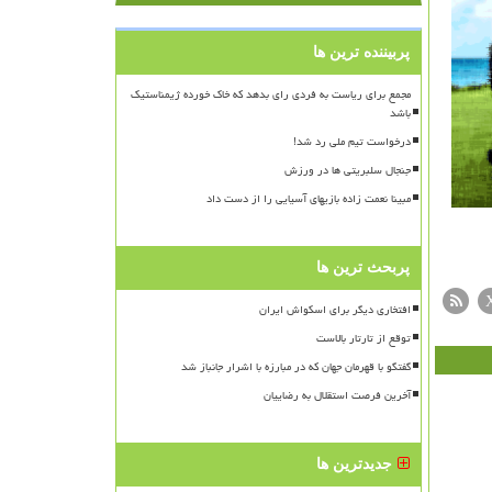
پربیننده ترین ها
مجمع برای ریاست به فردی رای بدهد که خاک خورده ژیمناستیک
باشد
درخواست تیم ملی رد شد!
جنجال سلبریتی ها در ورزش
مبینا نعمت زاده بازیهای آسیایی را از دست داد
پربحث ترین ها
افتخاری دیگر برای اسکواش ایران
توقع از تارتار بالاست
گفتگو با قهرمان جهان که در مبارزه با اشرار جانباز شد
آخرین فرصت استقلال به رضاییان
جدیدترین ها