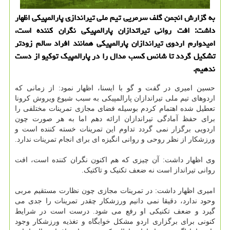
به گزارش انجمن گلف سرمریی تیم ملی تیراندازی پارالمپیكی اظهار
داشت: افت روانی تیراتدازان پارالمپیكی نگران كننده است،
امیدوارم اردوی تیراندازان پارالمپیكی همانند افراد سالم زودتر
تشكیل گردد تا شانس كسب مدال را در پارالمپیك توكیو از دست
ندهیم.
حسین امیری در گفت و گو با ایسنا، اظهار نمود: از زمانی که
اردوهای تیم ملی تیراندازان پارالمپیکی به سبب شیوع ویروش کرونا
تعطیل شده اهتمام کردم بوسیله فضای مجازی تمرینات مختلفی را
برای حفظ آمادگی تیراندازان ارائه دهم اما به هر صورت چون
اردویی برگزار نمی گردد تداوم این تمرینات خسته کننده است و
ورزشکار از نظر روحی و روانی انگیزه ای برای انجام تمرینات ندارد.
وی اظهار داشت: آن چیزی که هم اکنون نگران کننده است، افت
روانی تیرانداز است نه ضعف تکنیک و تاکتیک.
امیری اظهار داشت: در تمرینات مجازی چون نظارت مستقیم مربی
وحود ندارد، دقیقا نمی دانیم ورزشکار چقدر تمرینات را جدی می
گیرد و ضعف تکنیکی او رفع می شود. درست است در شرایط
کنونی برای برگزاری اردو مشکل خوابگاه و تغذیه ورزشکار وجود