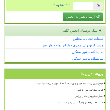
= ۲ بعلاوه ۳
ارسال نظر به انجمن
لینک دوستان انجمن گلف
تبلیغات انتخابات مجلس
مستر گرین وال | مجری و طراح انواع دیوار سبز
نمایشگاه ماشین سنگین
نمایشگاه ماشین سنگین
پربیننده ترین ها
مجمع برای ریاست به فردی رای بدهد که خاک خورده ژیمناستیک باشد
درخواست تیم ملی رد شد!
جنجال سلبریتی ها در ورزش
مبینا نعمت زاده بازیهای آسیایی را از دست داد