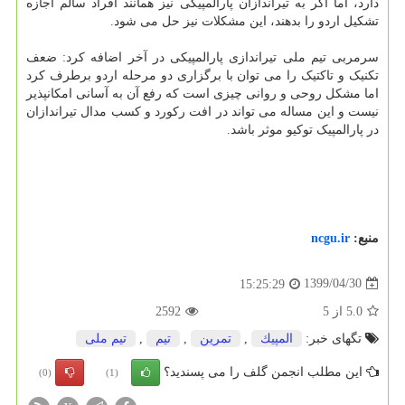
دارد، اما اگر به تیراندازان پارالمپیکی نیز همانند افراد سالم اجازه
تشکیل اردو را بدهند، این مشکلات نیز حل می شود.
سرمربی تیم ملی تیراندازی پارالمپیکی در آخر اضافه کرد: ضعف
تکنیک و تاکتیک را می توان با برگزاری دو مرحله اردو برطرف کرد
اما مشکل روحی و روانی چیزی است که رفع آن به آسانی امکانپذیر
نیست و این مساله می تواند در افت رکورد و کسب مدال تیراندازان
در پارالمپیک توکیو موثر باشد.
منبع:
ncgu.ir
1399/04/30
15:25:29
5.0
از
5
2592
تگهای خبر:
المپیك
,
تمرین
,
تیم
,
تیم ملی
این مطلب انجمن گلف را می پسندید؟
(0)
(1)