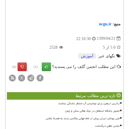
منبع:
ncgu.ir
1399/04/21
22:10:30
5.0
از
5
2528
تگهای خبر:
آموزش
این مطلب انجمن گلف را می پسندید؟
(0)
(1)
X
تازه ترین مطالب مرتبط
زائرین اربعین برای نوشیدن آب منتظر تشنگی نباشند
حضور باشگاه استقلال در لیگ هاکی سالن و چمن
ملی پوشان ایران پیش از جام جهانی واکسن زدند به همراه عکس
عباس لطفی درگذشت