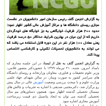
به گزارش انجمن گلف رئیس سازمان امور دانشجویان در نشست
مجازی روسای دانشگاه ها و مراكز آموزش عالی كشور اظهار نمود:
حدود ۲۰۰ هزار ظرفیت خوابگاهی به جز خوابگاه های خودگردان
داریم كه از این میان در بهترین شرایط، حداكثر ۵۰ درصد ظرفیت
یعنی معادل ۱۰۰ هزار نفر در این دوره قابل استفاده می باشد كه
می تواند به دانشجویان تحصیلات تكمیلی و كارشناسی اختصاص
پیدا كند.
به گزارش انجمن گلف به نقل از ایسنا،
در این جلسه مجازی که
بامداد امروز، شنبه، ۲۱ تیرماه ۱۳۹۹ با حضوردکتر منصور غلامی،
وزیر علوم تحقیقات و فناوری، معاونان وزارتخانه و روسای دانشگاه
های سراسر کشور به صورت وبینار، در سالن شهدای جهاد علمی
وزارت علوم و با مبحث بررسی وضعیت
آموزش
عالی در سال پیش
رو برگزار شد، دکترمجتبی صدیقی با اشاره به تجربیات و چالش های
نیمسال تحصیلی گذشته اظهار نمود: همچون دستاورهای نیم سال
تحصیلی گذشته می توان به ایجاد پتانسیل ذی قیمت زیرساخت
آموزش مجازی اشاره نمود.
وی ادامه داد: ارزیابی ها و آزمون ها، عدم عرضه واحدهای عملی،