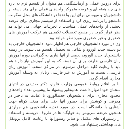
برای دروس عملی و آزمایشگاهی هم میتوان از تقسیم ترم به بازه
های چند هفته ای و عرضه متمرکز واحدهای عملی برای چند دسته از
دانشجویان و میهمانی برای این واحدها در دانشگاه های محل سکونت
دانشجو را برنامه ریزی کرد و استفاده از سیستم مجازی برای عرضه
بخشی از واحدهای عملی متناسب با تجربیات جهانی می تواند مد
نظر قرار گیرد. در مقطع تحصیلات تکمیلی هم ترکیب آموزش های
حضوری و غیر حضوری مورد نظر خواهد بود.
وی در مورد دانشجویان خارجی هم اظهار نمود: دانشجویان خارجی به
دو دسته جدید الورود و شاغل به تحصیل تقسیم می شوند. در زمینه
دانشجویان جدید الورود، بعضی از آنها نیازی به گذراندن دوره آموزش
زبان فارسی ندارند، برای آن دسته که به این آموزش نیاز دارند هم
باید با رعایت کلیه مراحل مرسوم، در مراکز منتخب آموزش زبان
فارسی، نسبت به آموزش به غیر فارسی زبانان به وسیله آموزش
مجازی اقدام گردد.
بنا بر اعلام روابط عمومی وزارت علوم، دکتر صدیقی در انتهای
سخنان خود اظهار داشت: همینطور پیشنهاد ما پیشبینی تعداد واحدهای
محدود مجازی برای دانشجویان جدیدالورود با عنایت به تاخیر در
معرفی و کوشش برای حضور آنها حتی برای مدتی کوتاه جهت
آشنایی با دانشگاه است. در مورد تغذیه دانشجویی هم مواردی
همچون عرضه سرویس به خوابگاه ها در ظروف دربسته و استفاده
از رستوران های مکمل و سایر رستورانها با رعایت کامل پروتکل
های بهداشتی پیشنهاد می شود.