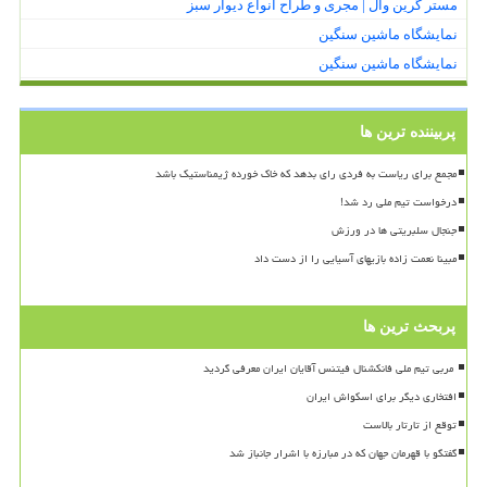
مستر گرین وال | مجری و طراح انواع دیوار سبز
نمایشگاه ماشین سنگین
نمایشگاه ماشین سنگین
پربیننده ترین ها
مجمع برای ریاست به فردی رای بدهد که خاک خورده ژیمناستیک باشد
درخواست تیم ملی رد شد!
جنجال سلبریتی ها در ورزش
مبینا نعمت زاده بازیهای آسیایی را از دست داد
پربحث ترین ها
افتخاری دیگر برای اسکواش ایران
توقع از تارتار بالاست
گفتگو با قهرمان جهان که در مبارزه با اشرار جانباز شد