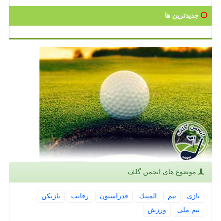
جدیدترین ها
موضوع های انجمن گلف
بازی
تیم
المپیك
فدراسیون
رقابت
بازیكن
تیم ملی
ورزش