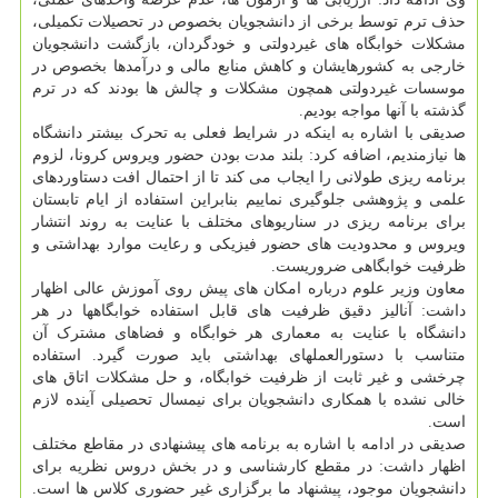
حذف ترم توسط برخی از دانشجویان بخصوص در تحصیلات تکمیلی،
مشکلات خوابگاه های غیردولتی و خودگردان، بازگشت دانشجویان
خارجی به کشورهایشان و کاهش منابع مالی و درآمدها بخصوص در
موسسات غیردولتی همچون مشکلات و چالش ها بودند که در ترم
گذشته با آنها مواجه بودیم.
صدیقی با اشاره به اینکه در شرایط فعلی به تحرک بیشتر دانشگاه
ها نیازمندیم، اضافه کرد: بلند مدت بودن حضور ویروس کرونا، لزوم
برنامه ریزی طولانی را ایجاب می کند تا از احتمال افت دستاوردهای
علمی و پژوهشی جلوگیری نماییم بنابراین استفاده از ایام تابستان
برای برنامه ریزی در سناریوهای مختلف با عنایت به روند انتشار
ویروس و محدودیت های حضور فیزیکی و رعایت موارد بهداشتی و
ظرفیت خوابگاهی ضروریست.
معاون وزیر علوم درباره امکان های پیش روی آموزش عالی اظهار
داشت: آنالیز دقیق ظرفیت های قابل استفاده خوابگاهها در هر
دانشگاه با عنایت به معماری هر خوابگاه و فضاهای مشترک آن
متناسب با دستورالعملهای بهداشتی باید صورت گیرد. استفاده
چرخشی و غیر ثابت از ظرفیت خوابگاه، و حل مشکلات اتاق های
خالی نشده با همکاری دانشجویان برای نیمسال تحصیلی آینده لازم
است.
صدیقی در ادامه با اشاره به برنامه های پیشنهادی در مقاطع مختلف
اظهار داشت: در مقطع کارشناسی و در بخش دروس نظریه برای
دانشجویان موجود، پیشنهاد ما برگزاری غیر حضوری کلاس ها است.