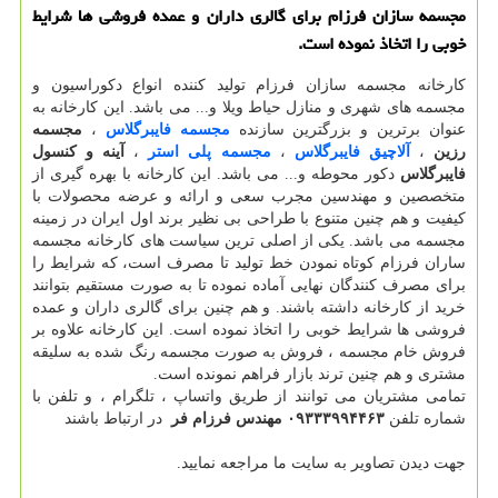
مجسمه سازان فرزام برای گالری داران و عمده فروشی ها شرایط
خوبی را اتخاذ نموده است.
کارخانه مجسمه سازان فرزام تولید کننده انواع دکوراسیون و
مجسمه های شهری و منازل حیاط ویلا و... می باشد. این کارخانه به
عنوان برترین ‌و بزرگترین سازنده
مجسمه فایبرگلاس
،
مجسمه
رزین
،
آلاچیق فایبرگلاس
،
مجسمه پلی استر
،
آینه و کنسول
فایبرگلاس
دکور محوطه و... می باشد. این کارخانه با بهره گیری از
متخصصین و مهندسین مجرب سعی و ارائه و عرضه محصولات با
کیفیت و هم چنین متنوع با طراحی بی نظیر برند اول ایران در زمینه
مجسمه می باشد. یکی از اصلی ترین سیاست های کارخانه مجسمه
ساران فرزام کوتاه نمودن خط تولید تا مصرف است، که شرایط را
برای مصرف کنندگان نهایی آماده نموده تا به صورت مستقیم بتوانند
خرید از کارخانه داشته باشند. و هم چنین برای گالری داران و عمده
فروشی ها شرایط خوبی را اتخاذ نموده است. این کارخانه علاوه بر
فروش خام مجسمه ، فروش به صورت مجسمه رنگ شده به سلیقه
مشتری و هم چنین ترند بازار فراهم نمونده است.
تمامی مشتریان می توانند از طریق واتساپ ، تلگرام ، و تلفن با
شماره تلفن
۰۹۳۳۳۹۹۴۴۶۳ مهندس فرزام فر
در ارتباط باشند
جهت دیدن تصاویر به سایت ما مراجعه نمایید.