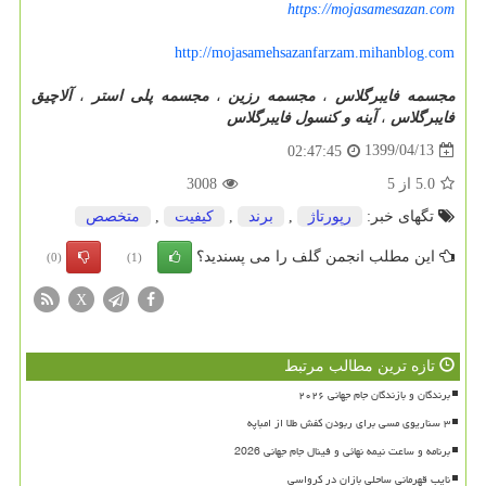
https://mojasamesazan.com
http://mojasamehsazanfarzam.mihanblog.com
مجسمه فایبرگلاس
،
مجسمه رزین
،
مجسمه پلی استر
،
آلاچیق
فایبرگلاس
،
آینه و کنسول فایبرگلاس
1399/04/13
02:47:45
5.0
از
5
3008
تگهای خبر:
رپورتاژ
,
برند
,
كیفیت
,
متخصص
این مطلب انجمن گلف را می پسندید؟
(0)
(1)
X
تازه ترین مطالب مرتبط
برندگان و بازندگان جام جهانی ۲۰۲۶
۳ سناریوی مسی برای ربودن کفش طلا از امباپه
برنامه و ساعت نیمه نهائی و فینال جام جهانی 2026
نایب قهرمانی ساحلی بازان در کرواسی