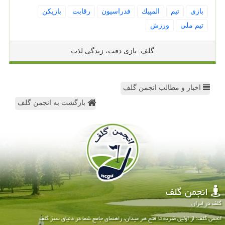
بازی
تیم
المپیك
فدراسیون
رقابت
بازیكن
تیم ملی
ورزش
گلف: بازی دقت، زندگی لذت
اخبار و مطالب انجمن گلف
بازگشت به انجمن گلف
انجمن گلف
گلف در ایران
انجمن گلف: از اولین ضربه تا فتح هر میدان، راهنمای جامع شما در دنیای سبز گلف