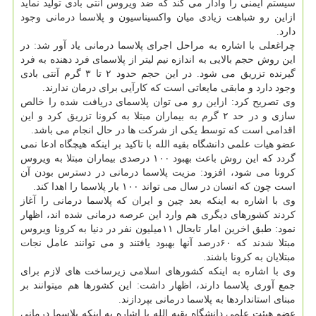
سیستم ایمنی را وادار می کند که ضد ویروس آنتی بادی تولید نماید
ازاین رو شباهت زیادی میان واکسیناسیون و پلاسما درمانی وجود
دارد.
چراغعلی با اشاره به مراحل اجرای پلاسما درمانی یاد آور شد: در
این روش حجم بالایی به اندازه نیم لیتر از پلاسمای فرد دهنده به فرد
گیرنده تزریق می شود. در این حجم حدود ۲ تا ۳ گرم آنتی بادی
وجود دارد و مابقی مایعاتی است که کارآیی برای درمان ندارند.
وی تصریح کرد: ازاین رو می توان پلاسمای دریافت شده را خالص
سازی و در حد ۲ گرم به بیماران مبتلا به کرونا تزریق کرد و این
اقدامی است که توسط یکی از شرکت ها در حال انجام می باشد.
عضو هیات علمی دانشگاه بقیه الله با تاکید بر اینکه هیچگاه ادعا نمی
گردد که این روش باعث بهبود ۱۰۰ درصدی بیماران مبتلا به ویروس
کرونا می شود، افزود: مزیت پلاسما درمانی در دسترس بودن آن
است چون که انسان در سال می تواند ۱۰۰ بار پلاسما را اهدا کند.
وی با اشاره به اینکه بعد چین و ایران که پلاسما درمانی را آغاز
کردند کشورهای دیگری هم وارد این عرصه درمانی شده اند، اظهار
نمود: طبق اخرین امار تابحال ۱۱میلیون نفر در دنیا به کرونا ویروس
مبتلا شدند که ۶۰درصد آنها بهبود یافتند و می توانند عامل نجات
مبتلایان به کرونا باشند.
وی با اشاره به اینکه کشورهای اسلامی زیرساخت های لازم برای
جمع آوری پلاسما دارند، اظهار داشت: این کشورها هم میتوانند بر
مبنای استانداردها به پلاسما درمانی بپردازند.
عضو هیئت علمی دانشگاه بقیه الله با اشاره به اینکه پلاسما درمانی