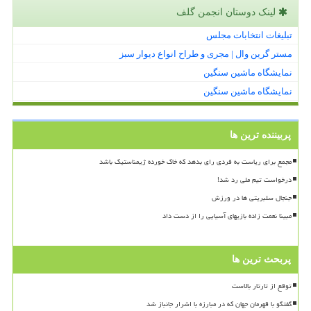
لینک دوستان انجمن گلف
تبلیغات انتخابات مجلس
مستر گرین وال | مجری و طراح انواع دیوار سبز
نمایشگاه ماشین سنگین
نمایشگاه ماشین سنگین
پربیننده ترین ها
مجمع برای ریاست به فردی رای بدهد که خاک خورده ژیمناستیک باشد
درخواست تیم ملی رد شد!
جنجال سلبریتی ها در ورزش
مبینا نعمت زاده بازیهای آسیایی را از دست داد
پربحث ترین ها
توقع از تارتار بالاست
گفتگو با قهرمان جهان که در مبارزه با اشرار جانباز شد