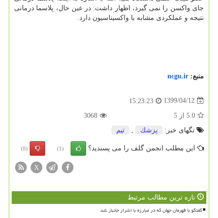
جای واکسن را نمی گیرد، اظهار داشت: در عین حال، پلاسما درمانی
نتیجه و عملکردی مشابه با واکسیناسیون دارد.
منبع:
ncgu.ir
1399/04/12
15:23:23
5.0
از
5
3068
تگهای خبر:
پزشك
,
تیم
این مطلب انجمن گلف را می پسندید؟
(0)
(1)
X
تازه ترین مطالب مرتبط
گفتگو با قهرمان جهان که در مبارزه با اشرار جانباز شد