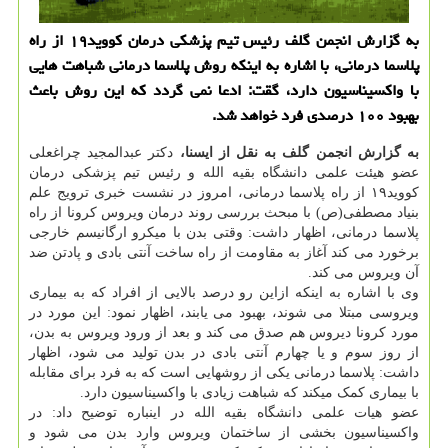
به گزارش انجمن گلف رئیس تیم پزشكی درمان كووید۱۹ از راه
پلاسما درمانی، با اشاره به اینكه روش پلاسما درمانی شباهت هایی
با واكسیناسیون دارد، گقت: ادعا نمی گردد كه این روش باعث
بهبود ۱۰۰ درصدی فرد خواهد شد.
به گزارش انجمن گلف به نقل از ایسنا،
دکتر عبدالمجید چراغعلی
عضو هیئت علمی دانشگاه بقیه الله و رئیس تیم پزشکی درمان
کووید۱۹ از راه پلاسما درمانی، امروز در نشست خبری ترویج علم
بنیاد مصطفی(ص) با مبحث بررسی روند درمان ویروس کرونا از راه
پلاسما درمانی، اظهار داشت: وقتی بدن با میکرو ارگانیسم خارجی
برخورد می کند آغاز به مقاومت از راه ساخت آنتی بادی و پادتن ضد
آن ویروس می کند.
وی با اشاره به اینکه ازاین رو درصد بالایی از افراد که به بیماری
ویروسی مبتلا می شوند، بهبود می یابند، اظهار نمود: این مورد در
مورد کرونا دیروس هم صدق می کند و بعد از ورود ویروس به بدن،
از روز سوم و یا چهارم آنتی بادی در بدن تولید می شود، اظهار
داشت: پلاسما درمانی یکی از روشهایی است که به فرد برای مقابله
با بیماری کمک میکند که شباهت زیادی با واکسیناسیون دارد.
عضو هیات علمی دانشگاه بقیه الله در اینباره توضیح داد: در
واکسیناسیون بخشی از ساختمان ویروس وارد بدن می شود و