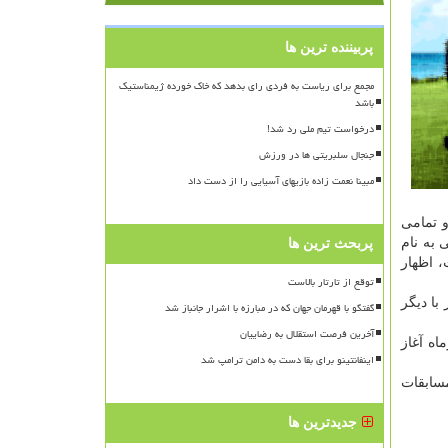
پربیننده ترین ها
مجمع برای ریاست به فردی رای بدهد که خاک خورده ژیمناستیک
باشد
درخواست تیم ملی رد شد!
جنجال سلبریتی ها در ورزش
مبینا نعمت زاده بازیهای آسیایی را از دست داد
و تمامی
به نام
پربحث ترین ها
، اظهار
توقع از تارتار بالاست
با دیگر
گفتگو با قهرمان جهان که در مبارزه با اشرار جانباز شد
آخرین فرصت استقلال به رضاییان
 مسابقات را به فدراسیون های هر کشور ارسال خواهد نمود. ثبت نام از کاندیداها از ۱۴ تیرماه آغاز
اینفانتینو برای بقا دست به دامن ترامپ شد
مسابقات
جدیدترین ها