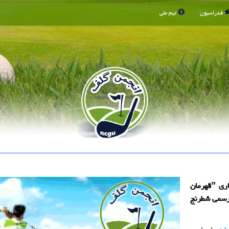
فدراسیون
تیم ملی
انجمن گلف: پس از برگزاری موفق تور یك میلیون دلاری ˮقهرمان
ات رسمی شطرنج