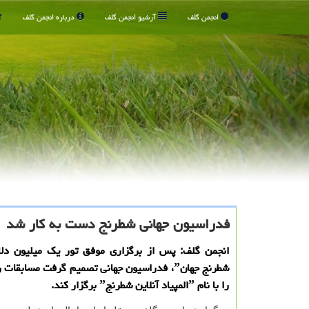
انجمن گلف
آرشیو انجمن گلف
درباره انجمن گلف
فدراسیون جهانی شطرنج دست به كار شد
شطرنج جهانˮ، فدراسیون جهانی تصمیم گرفت مسابق
را با نام ˮالمپیاد آنلاین شطرنجˮ برگزار كند.