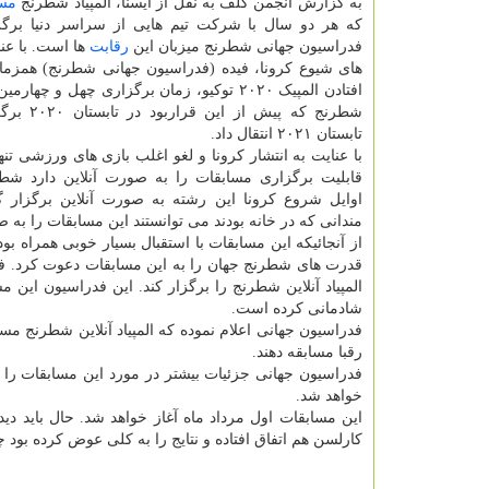
به گزارش انجمن گلف به نقل از ایسنا، المپیاد شطرنج
مسا
که هر دو سال با شرکت تیم هایی از سراسر دنیا برگز
فدراسیون جهانی شطرنج میزبان این
رقابت
ها است. با عنا
های شیوع کرونا، فیده (فدراسیون جهانی شطرنج) همزمان
افتادن المپیک ۲۰۲۰ توکیو، زمان برگزاری چهل و چهار
شطرنج که پیش از
تابستان ۲۰۲۱ انتقال داد.
با عنایت به انتشار کرونا و لغو اغلب بازی های ورزشی تن
قابلیت برگزاری مسابقات را به صورت آنلاین دارد شط
اوایل شروع کرونا این رشته به صورت آنلاین برگزار گ
مندانی که در خانه بودند می توانستند این مسابقات را به ص
از آنجائیکه این مسابقات با استقبال بسیار خوبی همراه ب
قدرت های شطرنج جهان را به این مسابقات دعوت کرد. فد
المپیاد آنلاین شطرنج را برگزار کند. این فدراسیون این 
شادمانی کرده است.
فدراسیون جهانی اعلام نموده که المپیاد آنلاین شطرنج 
رقبا مسابقه دهند.
خواهد شد.
این مسابقات اول مرداد ماه آغاز خواهد شد. حال باید د
کارلسن هم اتفاق افتاده و نتایج را به کلی عوض کرده بود چ