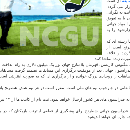
بقه
ای است
ار می گردد.
یت به نگرانی
 با به تعویق
مین المپیاد جهانی
 این قراربود در تابستان ۲۰۲۰ برگزارشود را به
ها رشته ای که
رنج است. از
ردید و علاقه
ورت زنده تماشا کنند.
ود مگنوس کارلسن، قهرمان بلامنازع جهان تور یک میلیون دلاری به راه انداخت 
راسیون جهانی بعد از موفقیت برگزاری این مسابقات تصمیم گرفت مسابقاتی 
مسابقات را رویدادی بزرگ خوانده و از برگزاری آن که به صورت اینترنتی است
مسابقاتی در چارچوب تیم های ملی است. مقرر است در هر تیم شش شطرنج باز 
فدراسیون جهانی جزئیات بیشتر در مورد این
ید فدراسیون جهانی شطرنج برای پیشگیری از قطعی اینترنت بازیکنان که در 
ه چاره ای خواهد اندیشید.