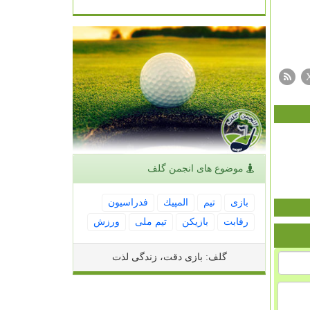
موضوع های انجمن گلف
بازی
تیم
المپیك
فدراسیون
رقابت
بازیكن
تیم ملی
ورزش
گلف: بازی دقت، زندگی لذت