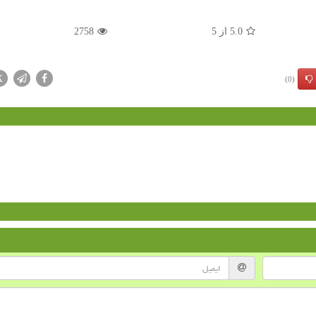
5.0
از
5
2758
X
(0)