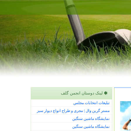
لینک دوستان انجمن گلف
تبلیغات انتخابات مجلس
مستر گرین وال | مجری و طراح انواع دیوار سبز
نمایشگاه ماشین سنگین
نمایشگاه ماشین سنگین