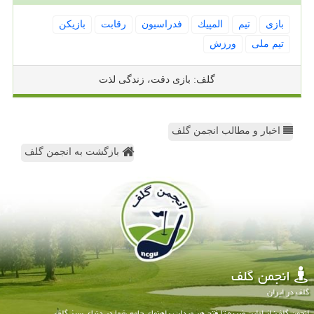
بازی
تیم
المپیك
فدراسیون
رقابت
بازیكن
تیم ملی
ورزش
گلف: بازی دقت، زندگی لذت
اخبار و مطالب انجمن گلف
بازگشت به انجمن گلف
انجمن گلف
گلف در ایران
انجمن گلف: از اولین ضربه تا فتح هر میدان، راهنمای جامع شما در دنیای سبز گلف