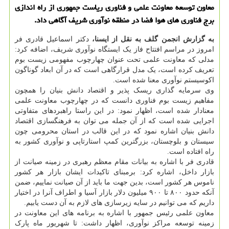
معاون توسعه معاونت علمی و فناوری ریاست جمهوری از راه اندازی
برج فناوری های هوا فضا در منطقه نوآوری شریف آگاهی داد.
به گزارش انجمن گلف به نقل از ایسنا،
دکتر اسماعیل قادری فر
امروز در مراسم افتتاح فاز یک ایستگاه نوآوری شریف، اضافه کرد:
مدلی که معاونت علمی تحت عنوان چهارچوب مفهومی زیست بوم
تعریف کرده است، یک مدل قرارگاهی است که در آن ابعاد گوناگون
اکوسیستم نوآوری معنا شده است.
وی سرمایه گذاری ریسک پذیر و اقتصاد دانش بنیان را همچون
مفاهیم زیست بوم فناوری دانست که در چهارچوب معاونت علمی
معنادار شده است، اظهار نمود: در این راستا راهبردهای متفاوتی
اجرایی شده است که از آن جمله می توان به فرهنگسازی اقتصاد
دانش بنیان اشاره نمود که در این قالب در استان محرومی چون
سیستان و بلوچستان، بزرگترین کمپ استارتاپی و نوآوری کشور به
راه افتاده است.
قادری فر با اشاره به بیانات مقام معظم رهبری در زمینه صیانت از
بازار داخل، اشاره کرد: برمبنای تاکیدات ایشان بازار هر کشور
ناموس هر کشور است، بدین جهت ما باید از آن صیانت نماییم، ضمن
آنکه حدود ۸۰۰ تا ۹۰۰ میلیون دلار بازار آسیا و اطراف آنرا در اختیار
داریم که می توانیم در سایه زیرسازی های لازم به آن دست یابیم.
معاون علمی رئیس جمهور با اشاره به برنامه های این معاونت در
زمینه توسعه مراکز نوآوری، اظهار داشت: تا شهریور ماه پارک