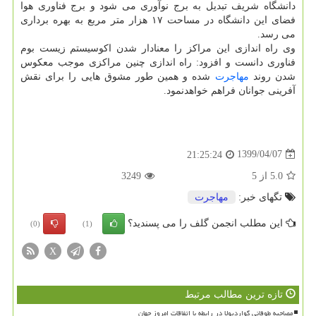
دانشگاه شریف تبدیل به برج نوآوری می شود و برج فناوری هوا
فضای این دانشگاه در مساحت ۱۷ هزار متر مربع به بهره برداری
می رسد.
وی راه اندازی این مراکز را معنادار شدن اکوسیستم زیست بوم
فناوری دانست و افزود: راه اندازی چنین مراکزی موجب معکوس
شدن روند
مهاجرت
شده و همین طور مشوق هایی را برای نقش
آفرینی جوانان فراهم خواهدنمود.
1399/04/07
21:25:24
5.0
از
5
3249
تگهای خبر:
مهاجرت
این مطلب انجمن گلف را می پسندید؟
(0)
(1)
X
تازه ترین مطالب مرتبط
مصاحبه طوفانی گواردیولا در رابطه با اتفاقات امروز جهان