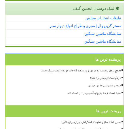
لینک دوستان انجمن گلف
تبلیغات انتخابات مجلس
مستر گرین وال | مجری و طراح انواع دیوار سبز
نمایشگاه ماشین سنگین
نمایشگاه ماشین سنگین
پربیننده ترین ها
مجمع برای ریاست به فردی رای بدهد که خاک خورده ژیمناستیک باشد
درخواست تیم ملی رد شد!
جنجال سلبریتی ها در ورزش
مبینا نعمت زاده بازیهای آسیایی را از دست داد
پربحث ترین ها
مسیر آماده سازی نماینده اسکواش ایران برای ناگویا