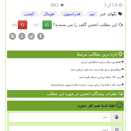
5.0
از
5
2912
تگهای خبر:
تیم
,
فدراسیون
,
فوتبال
,
كشتی
این مطلب انجمن گلف را می پسندید؟
(0)
(1)
X
تازه ترین مطالب مرتبط
افتخاری دیگر برای اسکواش ایران
اینفانتینو برای بقا دست به دامن ترامپ شد
پسر 16 ساله ایرانی استاد فیده شد
ثبت نام ۸ کاندیدا برای پست ریاست فدراسیون ژیمناستیک
نظرات بینندگان انجمن در مورد این مطلب
لطفا شما هم
نظر دهید