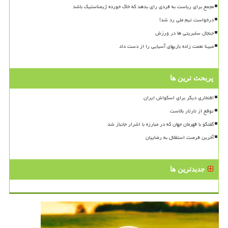
مجمع برای ریاست به فردی رای بدهد که خاک خورده ژیمناستیک باشد
درخواست تیم ملی رد شد!
جنجال سلبریتی ها در ورزش
مبینا نعمت زاده بازیهای آسیایی را از دست داد
پربحث ترین ها
افتخاری دیگر برای اسکواش ایران
توقع از تارتار بالاست
گفتگو با قهرمان جهان که در مبارزه با اشرار جانباز شد
آخرین فرصت استقلال به رضاییان
جدیدترین ها