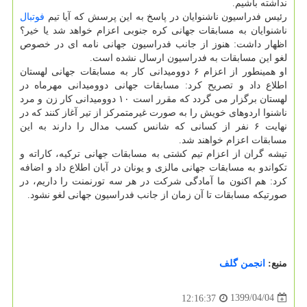
نداشته باشیم.
رئیس فدراسیون ناشنوایان در پاسخ به این پرسش که آیا تیم
فوتبال
ناشنوایان به مسابقات جهانی کره جنوبی اعزام خواهد شد یا خیر؟
اظهار داشت: هنوز از جانب فدراسیون جهانی نامه ای در خصوص
لغو این مسابقات به فدراسیون ارسال نشده است.
او همینطور از اعزام ۶ دوومیدانی کار به مسابقات جهانی لهستان
اطلاع داد و تصریح کرد: مسابقات جهانی دوومیدانی مهرماه در
لهستان برگزار می گردد که مقرر است ۱۰ دوومیدانی کار زن و مرد
ناشنوا اردوهای خویش را به صورت غیرمتمرکز از تیر آغاز کنند که در
نهایت ۶ نفر از کسانی که شانس کسب مدال را دارند به این
مسابقات اعزام خواهند شد.
تیشه گران از اعزام تیم کشتی به مسابقات جهانی ترکیه، کاراته و
تکواندو به مسابقات جهانی مالزی و یونان در آبان اطلاع داد و اضافه
کرد: هم اکنون ما آمادگی شرکت در هر سه تورنمنت را داریم، در
صورتیکه مسابقات تا آن زمان از جانب فدراسیون جهانی لغو نشود.
منبع:
انجمن گلف
1399/04/04
12:16:37