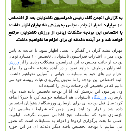
به گزارش انجمن گلف رئیس فدراسیون ناشنوایان بعد از اختصاص
۱۰ میلیارد اعتبار از جانب مجلس به ورزش ناشنوایان اظهار داشت:
با اختصاص این بودجه مشكلات زیادی از ورزش ناشنوایان مرتفع
خواهد شد و در آینده دغدغه ای برای اعزام ها نخواهیم داشت.
مهران تیشه گران در گفتگو با ایسنا، اظهار نمود: با عنایت به پایین
بودن میزان اعتبارات فدراسیون ناشنوایان، تخصیص ۱۰ میلیارد تومان
بودجه از جانب مجلس به این فدراسیون مشکلات زیادی را از
ورزش
ناشنوایان برطرف خواهد نمود و در آینده دغدعه خاصی را برای
اعزام تیم های خود به مسابقات جهانی و آسیایی نخواهیم داشت.
البته اختصاص این بودجه را ما مدیون پیگیریهای هیات رییسه خود می
دانیم که در تخصیص آن زحمات زیادی را کشیده اند.
وی پیرامون این پرسش که آیا از بودجه تخصیص داده شده برای
بازسازی
ورزشگاه
ناشنوایان هم استفاده خواهید کرد یا خیر؟ اضافه
کرد: سال قبل بودجه ای برای بازسازی ورزشگاه ناشنوایان اختصاص
داده شد و قرار بود ابتدا زمین چمن که شرایط نامناسبی دارد
بازسازی شود که متاسفانه هیچ اقدامی صورت نگرفت. اولویت
اصلی ما بحث برگزاری اردوها و اعزام به مسابقات است که تصور
می نماییم با بودجه تخصیص یافته دیگر دغدغه ای در این حوزه