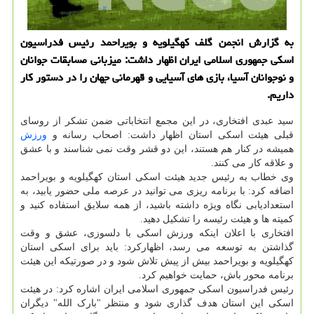
به گزارش انجمن گلف كهگیلویه و بویراحمد رئیس فدراسیون
اسكی جمهوری اسلامی ایران اظهار داشت: میزبانی مسابقات جوانان
و نوجوانان آسیا، بازی های آسیایی و قهرمانی جهان را در دستور كار
داریم.
سید عبدی افتخاری، در این مجمع انتخاباتی ضمن تشکر از روسای
قبلی هیئت اسکی استان اظهار داشت: اصحاب رسانه و
ورزش
همیشه در کنار هم هستند، این دو قشر وقت نمی شناسند و با عشق
و علاقه کار می کنند.
وی خطاب به رئیس جدید هیئت اسکی استان کهگیلویه و بویراحمد
اضافه کرد: با برنامه ریزی می توانید در عرصه ملی حضور یابید، به
استعدادیابی نگاه ویژه داشته باشید، از همه سلایق استفاده کنید و
کمیته ها و هیئت رئیسه را تشکیل دهید.
افتخاری با اعلان اینکه ورزش اسکی با دلسوزی، عشق و وقت
گذاشتن به توسعه می رسد، اظهارکرد: باید برای اسکی استان
کهگیلویه و بویراحمد بیش از پیش تلاش شود و در صورتیکه این هیئت
برنامه محور باش، حمایت خواهیم کرد.
رئیس فدراسیون اسکی جمهوری اسلامی ایران اشاره کرد: در هیئت
اسکی این استان هدف گذاری شود و منتظر "بارک الله" دیگران