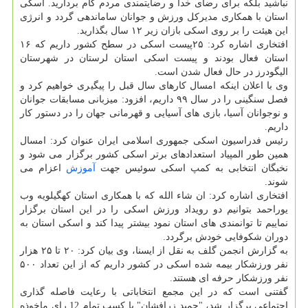
نباشید بلکه برای رضای خدا و رضایتمندی مردم گام بردارید. اسکی
استان با همکاری مدیرکل ورزش و جوانان ساماندهی گردد و انرژی
این هیئت را بر روی اسکی بازان زیر ۱۲ سال بگذارید.
افتخاری اشاره کرد: ۲۵پیست اسکی در سطح کشور داریم که ۱۶
استان فعال بودند و پیست اسکی استان لرستان در شهرستان
الیگودرز در حال فعال شدن است.
وی با اعلان اینکه امسال کارهای سال قبل را پیگیری خواهیم کرد و
فصل سنگینی را در سال ۹۹ داریم، افزود: میزبانی مسابقات جوانان
و نوجوانان آسیا، بازی های آسیایی و قهرمانی جهان را در دستور کار
داریم.
رئیس فدراسیون اسکی جمهوری اسلامی ایران عنوان کرد: امسال
همین طور المپیاد استعدادهای برتر اسکی کشور برگزار می شود و
نخبگان انتخابی به کمپ اسکی سوئیس جهت
آموزش
اعزام می
شوند.
افتخاری اشاره کرد: ان شاء الله که با همکاری استان کهگیلویه وب
یوراحمد بتوانیم دو رویداد ورزش اسکی را در این استان برگزار
نماییم تا توانمندی های استان نمود بیشتر پیدا کند و اسکی استان به
دوران شکوفایی خودش برگردد.
به گزارش انجمن گلف به نقل از ایسنا، وی بیان کرد: ۲۰ تا ۲۵ هزار
نفر ورزشکار بیمه شده اسکی در کشور داریم که از این تعداد ۵۰۰
نفر ورزشکار حرفه ای هستند.
گفتنی است که در این مجمع انتخاباتی با رعایت فاصله گذاری
اجتماعی برگزار شد، "حمید زرافشان" با کسب تمام 12 رای ماخوذه