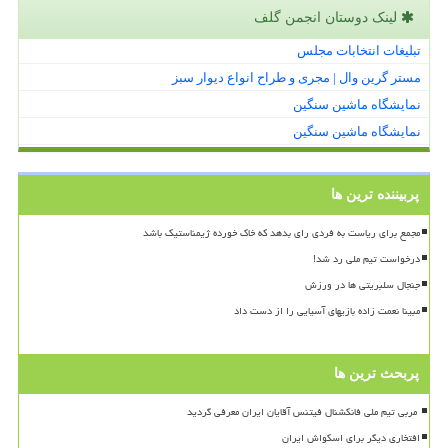
لینک دوستان انجمن گلف
تبلیغات انتخابات مجلس
مستر گرین وال | مجری و طراح انواع دیوار سبز
نمایشگاه ماشین سنگین
نمایشگاه ماشین سنگین
پربیننده ترین ها
مجمع برای ریاست به فردی رای بدهد که خاک خورده ژیمناستیک باشد
درخواست تیم ملی رد شد!
جنجال سلبریتی ها در ورزش
مبینا نعمت زاده بازیهای آسیایی را از دست داد
پربحث ترین ها
افتخاری دیگر برای اسکواش ایران