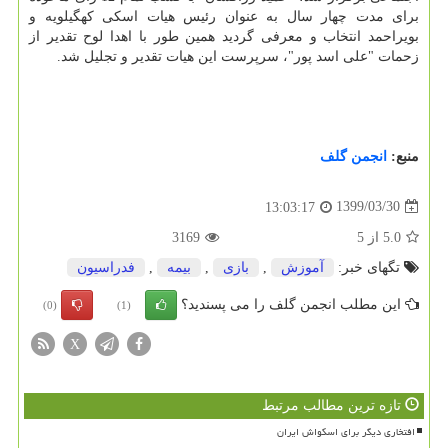
برای مدت چهار سال به عنوان رئیس هیات اسکی کهگیلویه و
بویراحمد انتخاب و معرفی گردید همین طور با اهدا لوح تقدیر از
زحمات "علی اسد پور"، سرپرست این هیات تقدیر و تجلیل شد.
منبع:
انجمن گلف
1399/03/30
13:03:17
5.0
از
5
3169
تگهای خبر:
آموزش
,
بازی
,
بیمه
,
فدراسیون
این مطلب انجمن گلف را می پسندید؟
(0)
(1)
X
تازه ترین مطالب مرتبط
افتخاری دیگر برای اسکواش ایران