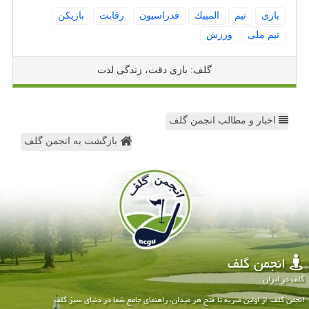
بازی
تیم
المپیك
فدراسیون
رقابت
بازیكن
تیم ملی
ورزش
گلف: بازی دقت، زندگی لذت
اخبار و مطالب انجمن گلف
بازگشت به انجمن گلف
انجمن گلف
گلف در ایران
انجمن گلف: از اولین ضربه تا فتح هر میدان، راهنمای جامع شما در دنیای سبز گلف