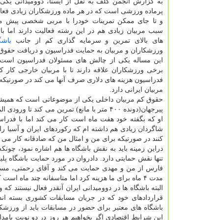
به گزارش انجمن گلف به نقل از ایسنا، دوومیدانی یکی
پرماده ورزشی است که در هر ماده ورزشکاران زیادی فعال
و تا جای ممکن تمرینات خودرا با مربی شخصی پیش 
سبب مربیان زیادی هم در این رشته فعالیت دارند اما بات
های بالای تمرین و سرمایه گذاری کم از جانب
باشگ
ورزشکاران و مربیان به حمایت فدراسیون و دریافت حقوق نی
این مساله یکی از چالش های مسئولان فدراسیون است. 
برخی ورزشکاران علاقه دارند تا با مربیان خارجی کار کنن
فدراسیون هزینه های دلاری صرف آنها می کند در صورتیکه
مربیان ایرانی دارد.
حقوق کم مربیان داخلی یکی از موضوعاتی است که همیشه م
پیرجهان(دونده ۴۰۰ متر با مانع) تمرین می 
او که بگفته خود هفت ماه است کار می کند اما با فدراس
شاگردان زیادی هم داشته ام که رکوردهای ایران و آسیا را
کنند در صورتیکه برای من و امثال من که صادقانه کار می 
دراین زمینه باید به نقش باشگاه ها هم اشاره نمود، چونک
تنها نقش حمایتی دارد. دادروان در مورد حمایت باشگاه پ
فارس از من و مهدی حمایت می کند و آقای رحمتی، مسئول 
مدت ۴ ماه برای ما هزینه کرد اما متاسفانه چند ماه است که آنگونه که باید، حمایت نمی شویم".
البته باشگاه ها در دوومیدانی ایران آنقدر فعال نیستند که
قراردادهای خود که در جریان مسابقات کشوری بسته ان
باشگاه های معتبر برای حضور در مسابقات باید از ورزشکار
این شرایط اقتصادی اگر بخواهیم هر روز در دو نوبت بامداد