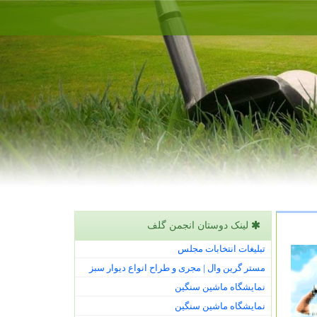
لینک دوستان انجمن گلف
تبلیغات انتخابات مجلس
مستر گرین وال | مجری و طراح انواع دیوار سبز
نمایشگاه ماشین سنگین
نمایشگاه ماشین سنگین