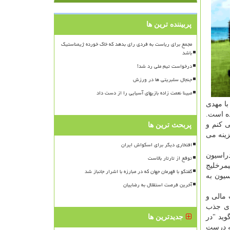
پربیننده ترین ها
مجمع برای ریاست به فردی رای بدهد که خاک خورده ژیمناستیک
باشد
درخواست تیم ملی رد شد!
جنجال سلبریتی ها در ورزش
مبینا نعمت زاده بازیهای آسیایی را از دست داد
با مهدی
شده است.
ی کنم و
پربحث ترین ها
زینه می
افتخاری دیگر برای اسکواش ایران
دراسیون
توقع از تارتار بالاست
یمرخلیج
گفتگو با قهرمان جهان که در مبارزه با اشرار جانباز شد
سیون به
آخرین فرصت استقلال به رضاییان
 مالی و
ای جذب
وید "در
جدیدترین ها
که درست