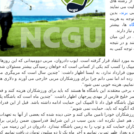
 از رشته های
یت می نمایند
می
برند
، بدین
وجه به هزینه
اه
ها، بیشتر
از دارند.
در این میان
د و در نتیجه
 توجه کمی به
ورد انتقاد قرار گرفته است. ایوب دادروان، مربی دوومیدانی که این روزها 
کند تا ورودی المپیک را کسب کند یکی از کسانی است که خواهان رسیدگی بیشتر مسئولان 
یون قرارداد ندارد، به ایسنا اظهار داشت: "چندین سال است که مربیگری م
 زده اند اما نمی دانم چرا برای ورزشکاران مربی خارجی می آورند و دلاری ه
نماییم، هزینه خوبی نمی شود".
ه برخی معتقدند این باشگاه ها هستند که باید برای ورزشکاران هزینه کنند و ف
لیمر خلیج فارس از مهدی پیرجهان اظهار داشت: "چندین ماه است که باشگاه پل
باشگاه قول داد تا المپیک این حمایت ادامه داشته باشد. قبل از این فدرا
 ورزشکاران خودرا تامین مالی کنند و حتی دیده شده که بعضی از آنها به تعهدات
د هم عمل نکرده اند، بدین سبب در این شرایط فدراسیون ضمن رایزنی بر
ان حمایت کند و توپ را به زمین باشگاه نیندازد. دادروان در این زمینه می گ
 و بعداز ظهر تمرین نماییم و آخر ماه یک تا دو میلیون تومان دریافت نماییم 