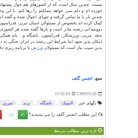
نیست. چندین سال است که از کشورهای هم جوار پیشنهادها
خورده ام و دلم نمی خواهد مملکتم را رها کنم. با این وج
چندین بار با ما تماس گرفته و جویای احوال شده و گفته 
کمک کرده اند بخصوص از مسئولان استان تبریز، فدراسیون 
دوومیدانی رشته مادر است و بارها گفته شده هر کشوری 
بدهد. مربی، ورزشکار، فدراسیون، باشگاه و... باید همگ
امکان پذیر شود اما شرایط این رشته در ایران چنگی به 
بدین سبب نیاز است که مسئولان
ورزش
با برنامه ریزی دق
منبع:
انجمن گلف
1399/03/20
15:02:01
تگهای خبر:
المپیك
,
باشگاه
,
برند
,
تمرین
این مطلب انجمن گلف را می پسندید؟
(1)
تازه ترین مطالب مرتبط