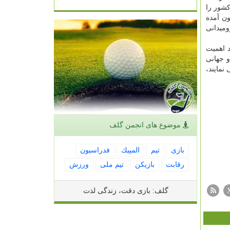
کشور را
ون آمده
ومیدانی
 اهمیت
و جهانی
نمایند،
موضوع های انجمن گلف
بازی
تیم
المپیك
فدراسیون
رقابت
بازیكن
تیم ملی
ورزش
گلف: بازی دقت، زندگی لذت