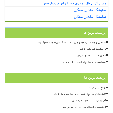
مستر گرین وال | مجری و طراح انواع دیوار سبز
نمایشگاه ماشین سنگین
نمایشگاه ماشین سنگین
پربیننده ترین ها
مجمع برای ریاست به فردی رای بدهد که خاک خورده ژیمناستیک باشد
درخواست تیم ملی رد شد!
جنجال سلبریتی ها در ورزش
مبینا نعمت زاده بازیهای آسیایی را از دست داد
پربحث ترین ها
توقع از تارتار بالاست
گفتگو با قهرمان جهان که در مبارزه با اشرار جانباز شد
آخرین فرصت استقلال به رضاییان
اینفانتینو برای بقا دست به دامن ترامپ شد