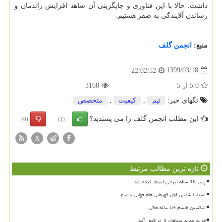
داشت. حالا با این فناوری و جایگزینی آن شاهد افزایش راندمان و
رساندن آلایندگی به صفر هستیم.
منبع:
انجمن گلف
1399/03/18
22:02:52
5.0
از
5
3168
تگهای خبر:
تیم
,
كیفیت
,
متخصص
این مطلب انجمن گلف را می پسندید؟
(0)
(1)
X
تازه ترین مطالب مرتبط
پسر 16 ساله ایرانی استاد فیده شد
اسپانیا شانس اول قهرمانی جام جهانی ۲۰۳۰
شکستن طلسم 54 ساله هاکی
خرید جدید سپاهان از تراکتور آمد