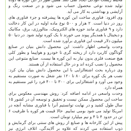
تولید شده نوعی محصول حساب می شود و در صنعت رنگ و
آرایشی و بهداشتی به کار می آید.
وی افزود: فناوری ساخت این کوره ها پیشرفته و جزء فناوری های
روز در دنیا است. ۲ هزار و ۵۰۰ نوع ماده اولیه در این کار دخالت
دارد و ۹ فناوری مانند حوزه های الکترونیک، متالورژی، برق، مکانیک
و دیجیتال با همدیگر پیوند می خورند تا یک کوره تولید شود. در دنیا ۵۰
میلیون دلار قیمت این فناوری برآورد شده است.
وحدت واسعی اظهار داشت: این محصول دانش بنیان در صنایع
گوناگون کاربرد دارد از ریخته گری تا خودرو و هواپیما و بطور کلی
هیچ صنعت فلزی بدون نیاز به این کوره ها نیست. صنایع متنوعی این
محصول را نصب کرده اند و در حال استفاده از آن هستند.
وی درباره بحث اشتغالزایی با این محصول دانش بنیان بیان کرد:
نصب هر یک کوره برای ۸۰ تا ۱۲۰ نفر شغل به صورت مستقیم به
وجود می آورد و اشتغالزایی برای ۳۰۰ تا ۴۰۰ فرد را غیر مستقیم به
همراه دارد.
وحدت واسعی در ادامه اضافه کرد: روش مهندسی معکوس برای
ساخت این محصول ممکن نیست و تحقیق و توسعه آن در کشور ۱۵
سال طول کشید و در نهایت توانستیم آنرا با فناوری مشابه آنچه در
امریکا تولید می شود بومی نماییم. حالا قیمت هر کوره با ظرفیت ۶
تن در حدود ۴ تا ۴ و نیم میلیارد تومان است.
پیش از این کارخانه ها و صنایع از روش های سنتی برای گرمایش و
ذوب استفاده می کردند که علاوه بر آلایندگی، اتلاف انرژی نیز