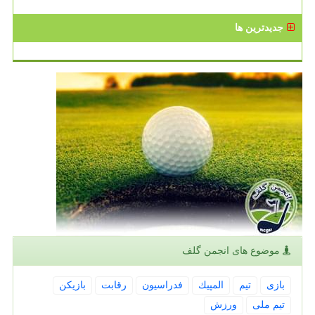
جدیدترین ها
موضوع های انجمن گلف
بازی
تیم
المپیك
فدراسیون
رقابت
بازیكن
تیم ملی
ورزش