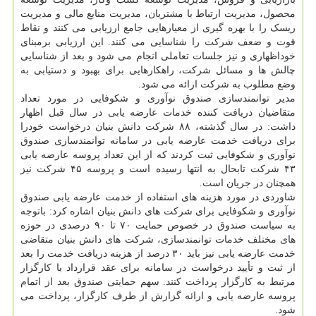
محصول، مدیریت ارتباط با مشتریان، مدیریت منابع مالی و مدیریت
ریسک را با بهره گیری از معیارهایی جامع ارزیابی می کنند و نقاط
قوت و ضعف شرکت را شناسایی می کنند. این ارزیابی برمبنای
خوداظهاری و نیز جلسات تعاملی انجام می شود و بعد از شناسایی
چالش ها و مسائل شرکت، راهکارهایی برای بهبود و دستیابی به
وضع مطلوب به شرکت ارائه می شود.
مدیر توانمندسازی صندوق نوآوری و شکوفایی در مورد تعداد
متقاضیان دریافت کننده خدمات عارضه یابی در سال قبل اظهار
داشت: در سال گذشته، ۸۸ شرکت دانش بنیان درخواست خودرا
برای دریافت خدمت عارضه یابی در سامانه توانمندسازی صندوق
نوآوری و شکوفایی ثبت کردند که از این تعداد پروسه عارضه یابی
۴۳ شرکت تابحال به انتها رسیده است و پروسه ۴۵ شرکت نیز
همچنان در جریان است.
شاوردی در مورد هزینه های استفاده از خدمت عارضه یابی صندوق
نوآوری و شکوفایی برای شرکت های دانش بنیان اشاره کرد: باتوجه
به سیاست صندوق در خصوص حمایت ۷۰ تا ۹۰ درصدی در حوزه
های مختلف خدمات توانمندسازی، شرکت های دانش بنیان متقاضی
خدمت عارضه یابی نیز باید ۳۰ درصد از هزینه دریافت خدمت را بعد
از ثبت و تأیید درخواست در سامانه برای عقد قرارداد با کارگزار
مرتبط به کارگزار پرداخت کنند. سهم حمایتی صندوق بعد از اتمام
پروسه عارضه یابی و ارائه گزارش از طرف کارگزار، پرداخت می
شود.