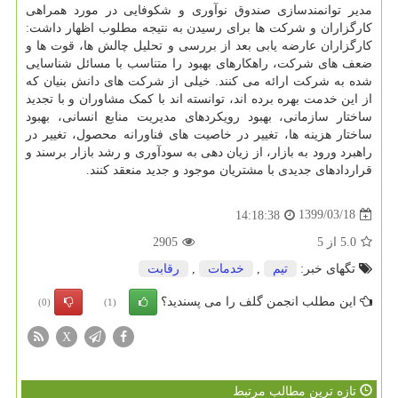
مدیر توانمندسازی صندوق نوآوری و شکوفایی در مورد همراهی
کارگزاران و شرکت ها برای رسیدن به نتیجه مطلوب اظهار داشت:
کارگزاران عارضه یابی بعد از بررسی و تحلیل چالش ها، قوت ها و
ضعف های شرکت، راهکارهای بهبود را متناسب با مسائل شناسایی
شده به شرکت ارائه می کنند. خیلی از شرکت های دانش بنیان که
از این خدمت بهره برده اند، توانسته اند با کمک مشاوران و با تجدید
ساختار سازمانی، بهبود رویکردهای مدیریت منابع انسانی، بهبود
ساختار هزینه ها، تغییر در خاصیت های فناورانه محصول، تغییر در
راهبرد ورود به بازار، از زیان دهی به سودآوری و رشد بازار برسند و
قراردادهای جدیدی با مشتریان موجود و جدید منعقد کنند.
1399/03/18
14:18:38
5.0
از
5
2905
تگهای خبر:
تیم
,
خدمات
,
رقابت
این مطلب انجمن گلف را می پسندید؟
(0)
(1)
X
تازه ترین مطالب مرتبط