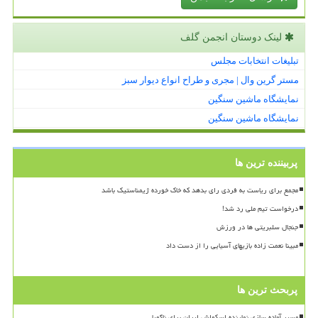
لینک دوستان انجمن گلف
تبلیغات انتخابات مجلس
مستر گرین وال | مجری و طراح انواع دیوار سبز
نمایشگاه ماشین سنگین
نمایشگاه ماشین سنگین
پربیننده ترین ها
مجمع برای ریاست به فردی رای بدهد که خاک خورده ژیمناستیک باشد
درخواست تیم ملی رد شد!
جنجال سلبریتی ها در ورزش
مبینا نعمت زاده بازیهای آسیایی را از دست داد
پربحث ترین ها
مسیر آماده سازی نماینده اسکواش ایران برای ناگویا