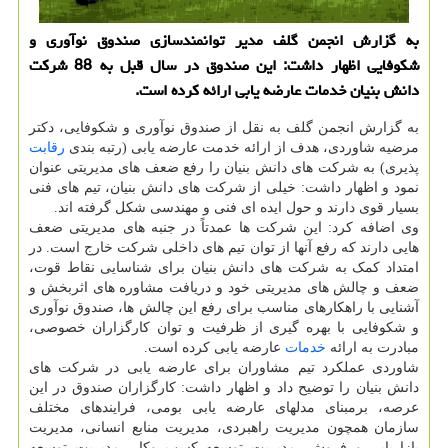
به گزارش انجمن گلف مدیر توانمندسازی صندوق نوآوری و
شكوفایی اظهار داشت: این صندوق در سال قبل به 88 شركت
دانش بنیان خدمات عارضه یابی ارائه كرده است.
به گزارش انجمن گلف به نقل از صندوق نوآوری و شکوفایی، دکتر
مرضیه شاوردی، هدف از ارائه خدمت عارضه یابی (رتبه بندی
رقابت
پذیری) به شرکت های دانش بنیان را رفع ضعف های مدیریتی عنوان
نمود و اظهار داشت: خیلی از شرکت های دانش بنیان، تیم های فنی
بسیار قوی دارند و حول ایده ای فنی و مهندسی شکل گرفته اند.
وی اضافه کرد: این شرکت ها عمدتاً در جنبه های مدیریتی ضعف
هایی دارند که رفع آنها از توان تیم های داخلی شرکت خارج است. در
امتداد کمک به شرکت های دانش بنیان برای شناسایی نقاط قوت،
ضعف و چالش های مدیریتی خود و دریافت مشاوره های اثربخش و
آشنایی با راهکارهای مناسب برای رفع این چالش ها، صندوق نوآوری
و شکوفایی با بهره گیری از ظرفیت و توان کارگزاران خصوصی،
مبادرت به ارائه
خدمات
عارضه یابی کرده است.
شاوردی عملکرد تیم مشاوران برای عارضه یابی در شرکت های
دانش بنیان را توضیح داد و اظهار داشت: کارگزاران صندوق در این
عرصه، برمبنای مدلهای عارضه یابی بومی، فرایندهای مختلف
سازمان همچون مدیریت راهبردی، مدیریت منابع انسانی، مدیریت
بازاریابی و فروش، مدیریت توسعه کسب وکار، مدیریت توسعه