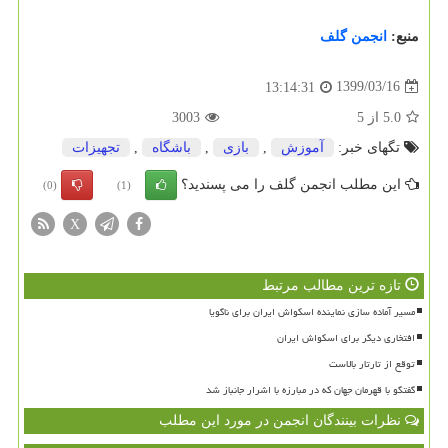
منبع:
انجمن گلف
1399/03/16
13:14:31
5.0
از
5
3003
تگهای خبر:
آموزش
,
بازی
,
باشگاه
,
تجهیزات
این مطلب انجمن گلف را می پسندید؟
(0)
(1)
X
تازه ترین مطالب مرتبط
مسیر آماده سازی نماینده اسکواش ایران برای ناگویا
افتخاری دیگر برای اسکواش ایران
توقع از تارتار بالاست
گفتگو با قهرمان جهان که در مبارزه با اشرار جانباز شد
نظرات بینندگان انجمن در مورد این مطلب