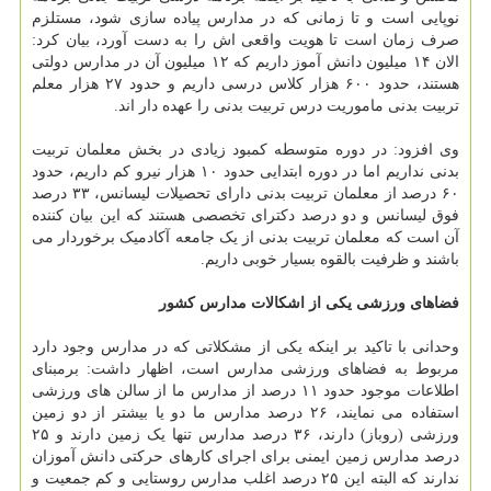
نوپایی است و تا زمانی که در مدارس پیاده سازی شود، مستلزم
صرف زمان است تا هویت واقعی اش را به دست آورد، بیان کرد:
الان ۱۴ میلیون دانش آموز داریم که ۱۲ میلیون آن در مدارس دولتی
هستند، حدود ۶۰۰ هزار کلاس درسی داریم و حدود ۲۷ هزار معلم
تربیت بدنی ماموریت درس تربیت بدنی را عهده دار اند.
وی افزود: در دوره متوسطه کمبود زیادی در بخش معلمان تربیت
بدنی نداریم اما در دوره ابتدایی حدود ۱۰ هزار نیرو کم داریم، حدود
۶۰ درصد از معلمان تربیت بدنی دارای تحصیلات لیسانس، ۳۳ درصد
فوق لیسانس و دو درصد دکترای تخصصی هستند که این بیان کننده
آن است که معلمان تربیت بدنی از یک جامعه آکادمیک برخوردار می
باشند و ظرفیت بالقوه بسیار خوبی داریم.
فضاهای ورزشی یکی از اشکالات مدارس کشور
وحدانی با تاکید بر اینکه یکی از مشکلاتی که در مدارس وجود دارد
مربوط به فضاهای ورزشی مدارس است، اظهار داشت: برمبنای
اطلاعات موجود حدود ۱۱ درصد از مدارس ما از سالن های ورزشی
استفاده می نمایند، ۲۶ درصد مدارس ما دو یا بیشتر از دو زمین
ورزشی (روباز) دارند، ۳۶ درصد مدارس تنها یک زمین دارند و ۲۵
درصد مدارس زمین ایمنی برای اجرای کارهای حرکتی دانش آموزان
ندارند که البته این ۲۵ درصد اغلب مدارس روستایی و کم جمعیت و