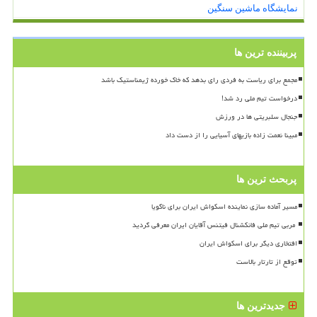
نمایشگاه ماشین سنگین
پربیننده ترین ها
مجمع برای ریاست به فردی رای بدهد که خاک خورده ژیمناستیک باشد
درخواست تیم ملی رد شد!
جنجال سلبریتی ها در ورزش
مبینا نعمت زاده بازیهای آسیایی را از دست داد
پربحث ترین ها
مسیر آماده سازی نماینده اسکواش ایران برای ناگویا
افتخاری دیگر برای اسکواش ایران
توقع از تارتار بالاست
جدیدترین ها