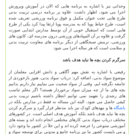
وحدانی نیز با اشاره به برنامه هایی که الان در آموزش وپرورش
اجرا می شود، اظهار داشت: علاوه بر برنامه درسی تربیت بدنی
طرح هایی تحت عنوان مکمل و فوق برنامه ورزشی تعریف شده
است، طرح حیاط پویا که به مدرسه پویا ارتقا پیدا کرد یکی از طرح
هایی است که استقبال خوبی از آن توسط مدارس ابتدایی صورت
گرفت و علاوه بر آن المپیادهای ورزشی درون مدرسه ای، کانون های
ورزشی، نرمش صبحگاهی از دیگر برنامه های معاونت تربیت بدنی
و سلامت است که هر ساله اجرا می شود.
سرگرم کردن بچه ها نباید هدف باشد
رفیعی با اشاره به نقش مهم آگاهی و دانش افزایی معلمان از
موضوع سواد بدنی، اضافه کرد: درباب سواد بدنی، هنوز بازخوردی از
جامعه نگرفته ایم، وقتی از سواد صحبت می نماییم نیاز داریم بدانیم
بچه های ما از چه میزان سواد برخوردار هستند؟ اگر معلم تناسب
های رشدی را نفهمد نمی توانیم انتظار داشته باشیم تربیت بدنی
کیفی حاصل می شود، البته این مساله نه فقط در مدارس بلکه در
باشگاه
ها و مهدهای کودک نیز باید مدنظر قرار گیرد و سرگرم کردن
بچه ها نباید هدف باشد بلکه آموزش هدف اصلی است. در کشورهای
مختلف درباب سواد بدنی کارهای مختلفی انجام داده اند و بسته های
آموزشی متنوعی را عرضه کرده اند و این خلأ در کشور ما وجود دارد
و می بایست کشور ما نیز برنامه جامع و مدونی برای توسعه سواد و