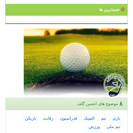
جدیدترین ها
موضوع های انجمن گلف
بازی
تیم
المپیك
فدراسیون
رقابت
بازیكن
تیم ملی
ورزش