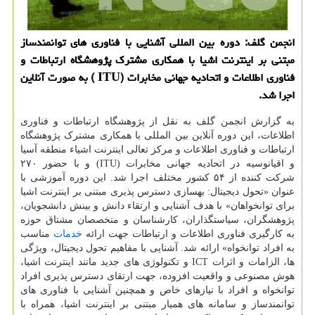
انجمن گلف: دوره بین المللی آشنایی با فناوری های توانمندساز
مبتنی بر اینترنت اشیا با همكاری مشترك پژوهشگاه ارتباطات و
فناوری اطلاعات و اتحادیه جهانی مخابرات (ITU ) به صورت آنلاین
اجرا شد.
به گزارش انجمن گلف به نقل از پژوهشگاه ارتباطات و فناوری
اطلاعات، این دوره آنلاین بین المللی با همکاری مشترک پژوهشگاه
ارتباطات و فناوری اطلاعات و مرکز تعالی اینترنت اشیاء منطقه آسیا
و اقیانوسیه در اتحادیه جهانی مخابرات (ITU) و با حضور ۲۷۰
شرکت کننده از ۵۴ کشور مختلف اجرا شد. این دوره آموزشی با
عنوان «تحول دیجیتال: بهسازی دسترس پذیری مبتنی بر اینترنت اشیا
برای توانخواهان» با هدف آشنایی و ارتقاء دانش و بینش دانشجویان،
پژوهشگران، سیاستگذاران، کارشناسان و متخصصان مشتاق حوزه
به کارگیری فناوری اطلاعات و ارتباطات جهت ارائه
خدمات
مناسب
به افراد توانخواه» ارائه شد. آشنایی با مفاهیم تحول دیجیتال، وی‍‍‍‍‍ژگی
ها، الزامات و اثرات ICT و تکنولوژی های جدید مانند اینترنت اشیا،
هوش مصنوعی و واقعیت افزوده، جهت ارتقای دسترس پذیری افراد
توانخواه و افراد با نیازهای خاص و همچنین آشنایی با فناوری های
توانمندساز و سامانه های همیار مبتنی بر اینترنت اشیا، همراه با