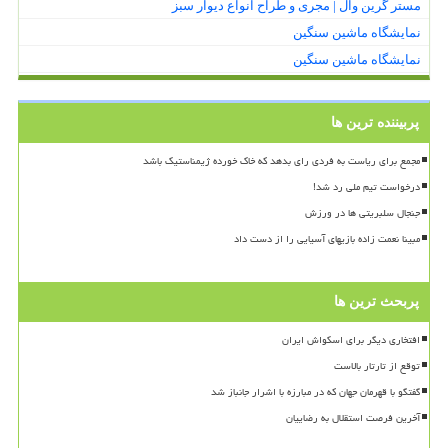
مستر گرین وال | مجری و طراح انواع دیوار سبز
نمایشگاه ماشین سنگین
نمایشگاه ماشین سنگین
پربیننده ترین ها
مجمع برای ریاست به فردی رای بدهد که خاک خورده ژیمناستیک باشد
درخواست تیم ملی رد شد!
جنجال سلبریتی ها در ورزش
مبینا نعمت زاده بازیهای آسیایی را از دست داد
پربحث ترین ها
افتخاری دیگر برای اسکواش ایران
توقع از تارتار بالاست
گفتگو با قهرمان جهان که در مبارزه با اشرار جانباز شد
آخرین فرصت استقلال به رضاییان