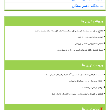
نمایشگاه ماشین سنگین
پربیننده ترین ها
مجمع برای ریاست به فردی رای بدهد که خاک خورده ژیمناستیک باشد
درخواست تیم ملی رد شد!
جنجال سلبریتی ها در ورزش
مبینا نعمت زاده بازیهای آسیایی را از دست داد
پربحث ترین ها
افتخاری دیگر برای اسکواش ایران
توقع از تارتار بالاست
گفتگو با قهرمان جهان که در مبارزه با اشرار جانباز شد
جدیدترین ها