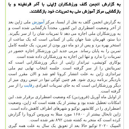
به گزارش انجمن گلف ورزشكاران ژاپنی با آخر قرنطینه و با
بازگشایی مركز آموزش ملی به تمرینات خود بازگشتند.
به گزارش انجمن گلف به نقل از ایسنا، مرکز
آموزش
ملی ژاپن بعد
از آخر وضعیت اضطراری این کشور، مجدداً بازگشایی شده است و
به ورزشکاران ملی اجازه می دهد تا تمرینات شان را از سر بگیرند.
دیا ستو، قهرمان شنا جهان یکی از کسانی است که یک ساعت از
استخر بهره برد و پس از دو ماه دور بودن از تمرین، یک جلسه کامل
تمرین را به پایان رساند. مربی جدید این ورزشکار اجازه حضور در
تمرینات را ندارد و تنها این اجازه به ورزشکاران داده شده است.
یوکاری کونیشی، تیرانداز ژاپنی از دیگر ورزشکارانی است که
تمریناتش را از سر گرفته است. جلسه انتخاب نهایی تیم ملی
تیراندازی ژاپن به علت انتشار کرونا لغو شد و الان مقرر است
باردیگر برنامه ریزی شود. هم چنین کوکی نیوا در تنیس روی میز از
دیگر ورزشکارانی است که به جای تمرینات انفرادی
رقابت
را از سر
گرفته است.
از اوایل ماه آوریل (فروردین) که وضعیت اضطراری برقرار شد، این
امکانات تعطیل شده بود و بیشتر از یک هفته است که ژاپن، وضعیت
اضطراری را در کلانشهر توکیو و شهرهای اطراف کاهش داده است.
ژاپن تابحال بیشتر از ۱۶۸۰۰ مورد مبتلا به ویروس کرونا را گزارش
کرده است که منجر به کشته شدن ۸۹۲ نفر شده است.
المپیک ۲۰۲۰ توکیو حالا بعد از تعویق یک سال به علت همه گیری