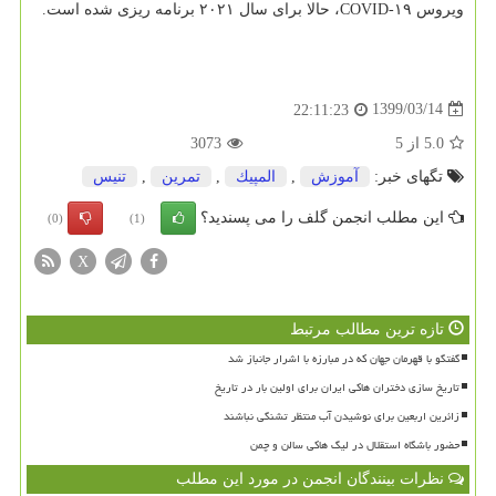
ویروس ۱۹-COVID، حالا برای سال ۲۰۲۱ برنامه ریزی شده است.
1399/03/14
22:11:23
5.0
از
5
3073
تگهای خبر:
آموزش
,
المپیك
,
تمرین
,
تنیس
این مطلب انجمن گلف را می پسندید؟
(0)
(1)
X
تازه ترین مطالب مرتبط
گفتگو با قهرمان جهان که در مبارزه با اشرار جانباز شد
تاریخ سازی دختران هاکی ایران برای اولین بار در تاریخ
زائرین اربعین برای نوشیدن آب منتظر تشنگی نباشند
حضور باشگاه استقلال در لیگ هاکی سالن و چمن
نظرات بینندگان انجمن در مورد این مطلب