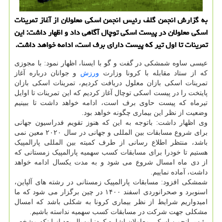
به گزارش انجمن گلف رئیس انجمن اسكی معلولان از آغاز تمرینات
اسكی معلولان در پیست اسكی توچال آگاهی داد و اظهار داشت: این
تمرینات تا اول تیر كه پیست دارای برف است، ادامه خواهد داشت.
عیسی ساوه شمشکی در گفت و گو با ایسنا، اظهار نمود: با مجوزی
که از ستاد مقابله با کرونا وزارت
ورزش
و جوانان درباره آغاز
تمرینات اسکی بازان معلول دریافت کردیم، تمرینات اسکی بازان
پایتخت را در پیست اسکی توچال آغاز کردیم که این تمرینات تا اوایل
تیرماه که پیست حاوی برف است، ادامه خواهد داشت تا ببینیم
وضعیت از نظر این بیماری چگونه خواهد بود.
وی اظهار داشت: باتوجه به این که هنوز تقویم فدراسیون جهانی
برای شروع مسابقات بین المللی و جهانی در سال ۲۰۲۰ معین نمی
باشد، منتظر اطلاع رسانی از طرف کمیته بین المللی پارالمپیک
هستیم تا خودرا برای مسابقات کسب سهمیه پارالمپیک زمستانی که
از دی ماه امسال شروع می شود و به مدت یکسال ادامه خواهد
داشت، آماده نماییم.
شمشکی افزود: مسابقات پارالمپیک زمستانی در رشته های آلپاین،
اسنوبرد و صحرانوردی اسفند ۱۴۰۰ در چین برگزار می شود که ما
امیدواریم شرایط از نظر بیماری کرونا به شکلی باشد که امسال
مشکلی جهت شرکت در مسابقات کسب سهمیه نداسته باشیم.
رئیس انجمن اسکی معلولان اشاره کرد: امسال بعد از اینکه مشخص