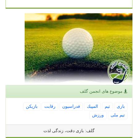
موضوع های انجمن گلف
بازی
تیم
المپیك
فدراسیون
رقابت
بازیكن
تیم ملی
ورزش
گلف: بازی دقت، زندگی لذت