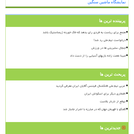
نمایشگاه ماشین سنگین
پربیننده ترین ها
مجمع برای ریاست به فردی رای بدهد که خاک خورده ژیمناستیک باشد
درخواست تیم ملی رد شد!
جنجال سلبریتی ها در ورزش
مبینا نعمت زاده بازیهای آسیایی را از دست داد
پربحث ترین ها
افتخاری دیگر برای اسکواش ایران
توقع از تارتار بالاست
گفتگو با قهرمان جهان که در مبارزه با اشرار جانباز شد
جدیدترین ها