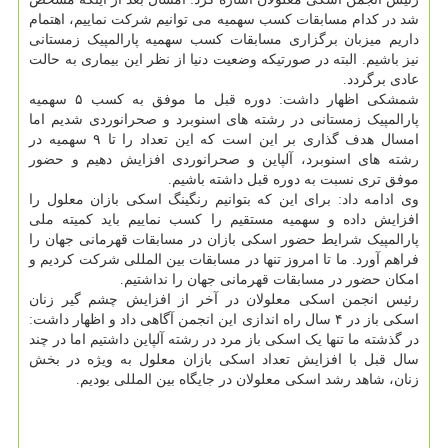
شد در کدام مسابقات کسب سهمیه می توانیم شرکت نماییم، اهتمام
داریم میزبان برگزاری مسابقات کسب سهمیه پارالمپیک زمستانی
نیز باشیم. البته در صورتیکه وضعیت دنیا از نظر این بیماری به حالت
عادی برگردد.
شمشکی اظهار داشت: دوره قبل ما موفق به کسب ۵ سهمیه
پارالمپیک زمستانی در رشته های اسنوبرد و صحرانوردی شدیم اما
امسال هدف گذاری بر این است که این تعداد را تا ۹ سهمیه در
رشته های اسنوبرد، آلپاین و صحرانوردی افزایش دهیم و حضور
موفق تری نسبت به دوره قبل داشته باشیم.
وی ادامه داد: برای این که بتوانیم رنگینگ اسکی بازان معلول را
افزایش داده و سهمیه مستقیم را کسب نماییم باید کمیته ملی
پارالمپیک شرایط حضور اسکی بازان در مسابقات قهرمانی جهان را
فراهم آورد. ما تا امروز تنها در مسابقات بین المللی شرکت کردیم و
امکان حضور در مسابقات قهرمانی جهان را نداشتیم.
رئیس انجمن اسکی معلولان در آخر از افزایش چشم گیر زنان
اسکی باز در ۴ سال راه اندازی این انجمن آگاهی داد و اظهار داشت:
در گذشته ما تنها یک اسکی باز مرد در رشته آلپاین داشتیم اما در چند
سال قبل با افزایش تعداد اسکی بازان معلول به ویژه در بخش
زنان، شاهد رشد اسکی معلولان در جایگاه بین المللی بودیم.