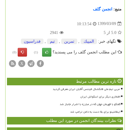
منبع:
انجمن گلف
1399/03/09
10:13:54
5.0
از
5
2941
تگهای خبر:
المپیك
,
تمرین
,
تیم
,
فدراسیون
این مطلب انجمن گلف را می پسندید؟
(0)
(1)
X
تازه ترین مطالب مرتبط
افتخاری دیگر برای اسکواش ایران
گفتگو با قهرمان جهان که در مبارزه با اشرار جانباز شد
اینفانتینو برای بقا دست به دامن ترامپ شد
نظرات بینندگان انجمن در مورد این مطلب