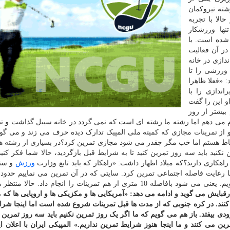
شته تیروکمان
حالا با تجربه
نها ورزشکار
شده است. با
در آن فعالیت
دازی در خانه
 ورزشی را تا
 «فعلا ظاهرا
ندازی را با
و این را گفت
بیشتر از روز
ام می دهم اما رشته ما رشته ای است که نمی گردد در خانه سیبل گذاشت و تی
 او از تمرینات مجازی که کمیته ملی المپیک تدارک دیده حرف می زند و می گو
تباط هستم اما خب مگر چقدر می شود مجازی تمرین کرد؟در بسیاری از رشته ه
نید باید سه روز تمرین کنید تا به شرایط قبل بازگردید، حالا شما فکر کنید
اهکاری دارید؟که میلاد اظهار داشت: «راهکار که باید تابع وزارت
ورزش
و ستا
100متر است. ما کلا با مربیان و کادر فنی 10 نفر می شویم. یعنی می شود بافاصله 10 متری از هم تمرینات را انجام داد. 
قبایش می گوید و ادامه می دهد: «آمریکایی ها و مکزیکی ها و اروپایی ها که م
کنند. در کره جنوبی که از مدت ها قبل تمرینات شروع شده است اما اینجا شرا
 بیفتد. باز هم می گویم که ما اگر یک روز تمرین نکنیم باید سه روز تمرین نم
ین می کنند و ما اینجا هنوز شرایط تمرین نداریم.»
المپیکی ایران با اعلان ا