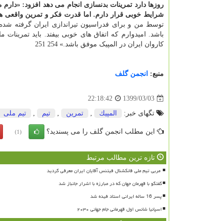
روزها دارد تمرینات بدنسازی انجام می دهد افزود: «دارم 
شرایط خوبی قرار دارم. اما قدرت فکر و تمرین واقعی هم ب
توسط من و برای فدراسیون تیراندازی ایران گرفته شده
باشد. امیدوارم که اتفاق های خوبی بیفتد. باید تمرینات م
کاروان ایران در المپیک موفق باشد.» 254 251
منبع:
انجمن گلف
1399/03/03
22:18:42
تگهای خبر:
المپیك
,
تمرین
,
تیم
,
تیم ملی
این مطلب انجمن گلف را می پسندید؟
(1)
تازه ترین مطالب مرتبط
گفتگو با قهرمان جهان که در مبارزه با اشرار جانباز شد
پسر 16 ساله ایرانی استاد فیده شد
اسپانیا شانس اول قهرمانی جام جهانی ۲۰۳۰