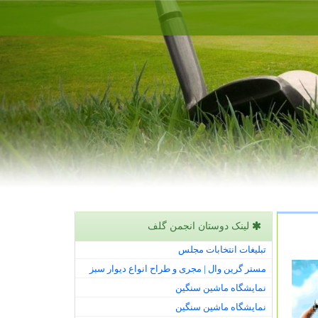
لینک دوستان انجمن گلف
تبلیغات انتخابات مجلس
مستر گرین وال | مجری و طراح انواع دیوار سبز
نمایشگاه ماشین سنگین
نمایشگاه ماشین سنگین