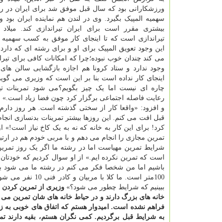
ورزشکارانی بود که سال قبل موفق شد برای ایران در ر
سهمیه المپیک بگیرد. وی در لندن هم نماینده ایران بود و 
بیشتری مقرر است برای ایران تیراندازی کند. میلاد ت
تیراندازی است که تا اینجای کار موفق به کسب سهمیه 
این وجود تعویق المپیک برای او و برای رشته ای که دارد 
می کند چندان خوب نبوده؛چرا که امکانات کافی برای تیران
وجود ندارد و ستاد کرونا هم اجازه بازگشایی سالن های
اینجای کار نداده است بنا بر این است که وزیری می گوید:
چاره ای نیست اما یک چیز بگویم؟می شود تمرینات تیرا
رعایت فاصله اجتماعی برگزار کرد چون فضا زیاد است.» ا
و افزود: «واقعا کار از سختی گذشته است. هر روز دارم 
قبل افت می کنم. این روزها بیشتر تمرینات بدنسازی انج
کرد! برای این کار به خانه که نه به یک کاخ نیاز است!»
تمرین مجازی را انجام می دهم و با مربی خودم هم در ار
شرایط تمرین مهیاست اما در رشته ما اگر یک روز تمرین نک
است که تمرین نکرده ایم.» از او سوال کردیم که خودتان ر
ببینیم که شرایط چطور می شود؟»
وزیری از تمرین کردن ر
خانه های بزرگ دارند و در حیاط خانه های شان تمرین می 
فراهم نشده است. امیدوار هستم که اتفاق های خوبی به زودی
به شرایط قبل برگردیم. کمی نگران هستم، بقیه دارند تمر