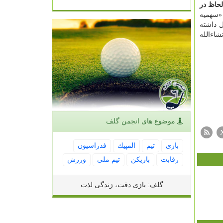
لحاظ در
«سهمیه
 داشته
شاءالله
موضوع های انجمن گلف
بازی
تیم
المپیك
فدراسیون
رقابت
بازیكن
تیم ملی
ورزش
گلف: بازی دقت، زندگی لذت