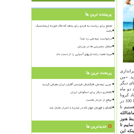
پربیننده ترین ها
مجمع برای ریاست به فردی رای بدهد که خاک خورده ژیمناستیک
باشد
درخواست تیم ملی رد شد!
جنجال سلبریتی ها در ورزش
مبینا نعمت زاده بازیهای آسیایی را از دست داد
راندازی
پربحث ترین ها
ید: «من
ای دیگر
 دو ماه
افتخاری دیگر برای اسکواش ایران
د کرونا
توقع از تارتار بالاست
باشیم اما من شخصا فکر می کنم در رشته ما می شود با رعایت فاصله اجتماعی تمرین کرد. سایتی که در آن تمرین می نماییم حدودا 100 در
حالا منتظر هستیم تا
گفتگو با قهرمان جهان که در مبارزه با اشرار جانباز شد
اشاالله
یط هنوز
اییم تا
جدیدترین ها
ینکه این