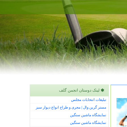
لینک دوستان انجمن گلف
تبلیغات انتخابات مجلس
مستر گرین وال | مجری و طراح انواع دیوار سبز
نمایشگاه ماشین سنگین
نمایشگاه ماشین سنگین