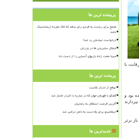
پربیننده ترین ها
مجمع برای ریاست به فردی رای بدهد که خاک خورده ژیمناستیک
باشد
درخواست تیم ملی رد شد!
جنجال سلبریتی ها در ورزش
مبینا نعمت زاده بازیهای آسیایی را از دست داد
۳۰ مرداد شطرنج بازان به رقابت با
پربحث ترین ها
توقع از تارتار بالاست
گفتگو با قهرمان جهان که در مبارزه با اشرار جانباز شد
ه بود و
پردازند
آخرین فرصت استقلال به رضاییان
اینفانتینو برای بقا دست به دامن ترامپ شد
ار می گردد علاوه بر کارلسن، علیرضا فیروزجا و ۱۰ شطرنج باز برتر
جدیدترین ها