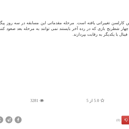
س کارلسن تغییراتی یافته است. مرحله مقدماتی این مسابقه در سه روز پیگ
ابت می پردازند. چهار شطرنج بازی که در رده آخر بایستند نمی توانند به مرحله بعد صعود ک
ینال با یکدیگر به رقابت بپردازند.
5.0
از
5
3281
X
(0)