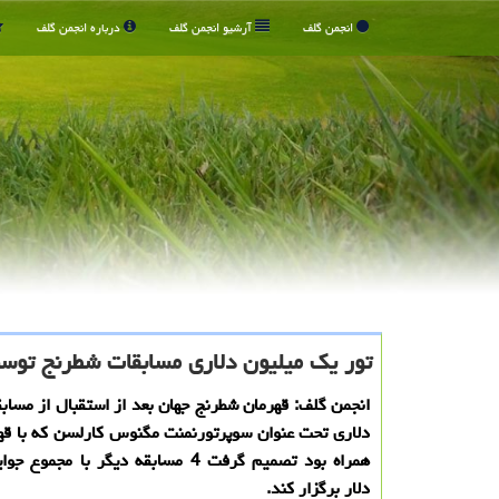
انجمن گلف
آرشیو انجمن گلف
درباره انجمن گلف
تور یك میلیون دلاری مسابقات شطرنج توسط
دلاری تحت عنوان سوپرتورنمنت مگنوس كارلسن كه با ق
دلار برگزار كند.