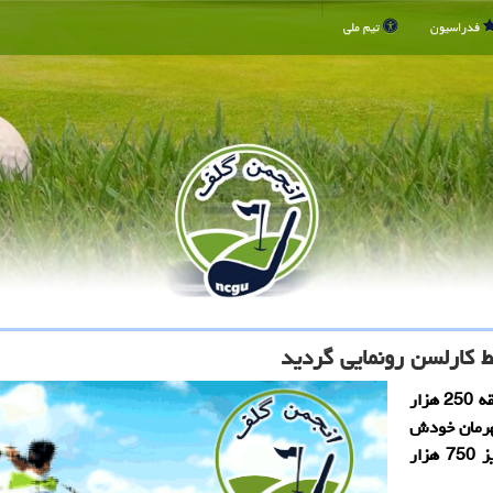
فدراسیون
تیم ملی
 كارلسن رونمایی گردید
انجمن گلف: قهرمان شطرنج جهان بعد از استقبال از مسابقه 250 هزار
هرمان خودش
همراه بود تصمیم گرفت 4 مسابقه دیگر با مجموع جوایز 750 هزار