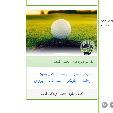
یری می
نند. هشت
موضوع های انجمن گلف
بازی
تیم
المپیك
فدراسیون
رقابت
بازیكن
تیم ملی
ورزش
گلف: بازی دقت، زندگی لذت