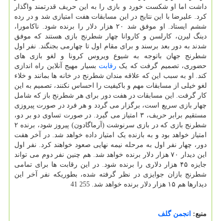
داشت اما او شکست خورد و بازی را به این حریف قدرتمند واگذار
کرد. علیرضا با این نتایج در این مسابقات هفت امتیازی شد و در رده
ششم ایستاد. او موفق شد ۲۰ هزار دلار را برنده شود. ناکامورا،
دینگ لیرن، کارلسن و کاروانا چهار شطرنج بازی هستند که موفق
شدند به دور بعد برسند و برای مقام اول تا چهارمی بجنگند. نفر اول
شطرنج جهان باتوجه به شیوع ویروس کرونا و لغو بازی های
حضوری، تصمیم گرفت که یک
رقابت
بسیار مهیج آنلاین راه اندازی
کند. او به سبب این که علاقه مندان شطرنج در خانه ها بمانند و خلاء
لغو خیلی از مسابقات مهم و باکیفیت را احساس نکنند، تصمیم به این
کار گرفت. این مسابقات در هفت دور برای هر شطرنج باز که شامل
چهار بازی سریع است، برگزار می گردد و هر فرد در صورت پیروزی
مستقیم برابر حریف، ۳ امتیاز می گیرد. در صورت تساوی دو بر دو،
شطرنج بازی که در بازی سرنوشت (آرماگادون) پیروز شود، برنده ۲
امتیاز خواهد بود و به بازنده یک امتیاز داده خواهد شد. در آخر هفت
دور، چهار نفر اول به مرحله نیمه نهایی صعود خواهند کرد. نفر اول
این دیدار ۷۰ هزار دلار برنده خواهد شد. هم چنین نفر دوم می تواند
جایزه ۴۵ هزار دلاری را برنده شود. در این رقابت ها برای تمامی
شطرنج بازان جوایزی در نظر گرفته شده، بطوریکه نفر آخر این
دیدارها هم ۱۵ هزار دلار برنده خواهد شد. 255 41
منبع:
انجمن گلف