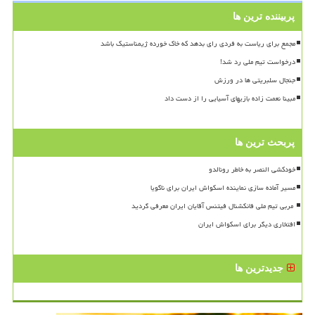
پربیننده ترین ها
مجمع برای ریاست به فردی رای بدهد که خاک خورده ژیمناستیک باشد
درخواست تیم ملی رد شد!
جنجال سلبریتی ها در ورزش
مبینا نعمت زاده بازیهای آسیایی را از دست داد
پربحث ترین ها
خودکشی النصر به خاطر رونالدو
مسیر آماده سازی نماینده اسکواش ایران برای ناگویا
افتخاری دیگر برای اسکواش ایران
جدیدترین ها