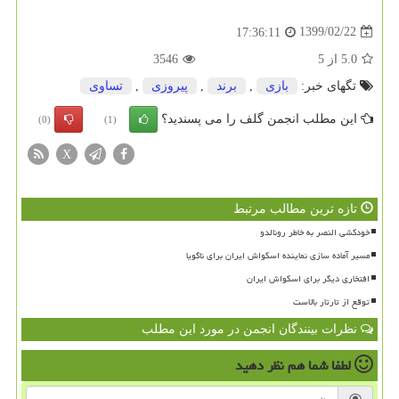
1399/02/22
17:36:11
5.0
از
5
3546
تگهای خبر:
بازی
,
برند
,
پیروزی
,
تساوی
این مطلب انجمن گلف را می پسندید؟
(0)
(1)
X
تازه ترین مطالب مرتبط
خودکشی النصر به خاطر رونالدو
مسیر آماده سازی نماینده اسکواش ایران برای ناگویا
افتخاری دیگر برای اسکواش ایران
توقع از تارتار بالاست
نظرات بینندگان انجمن در مورد این مطلب
لطفا شما هم
نظر دهید