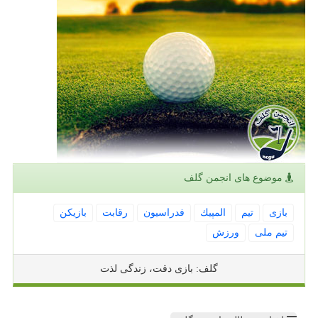
موضوع های انجمن گلف
بازی
تیم
المپیك
فدراسیون
رقابت
بازیكن
تیم ملی
ورزش
گلف: بازی دقت، زندگی لذت