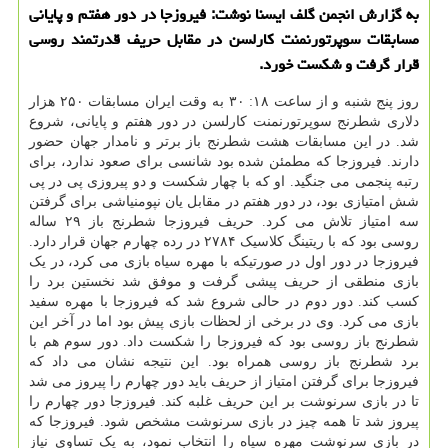
به گزارش انجمن گلف ایسنا نوشت: فیروزجا در دور هفتم و پایانی
مسابقات سوپرتورنمنت كارلسن در مقابل حریف قدرتمند روسی
قرار گرفت و شكست خورد.
روز پنج شنبه و از ساعت ۱۸: ۳۰ به وقت ایران مسابقات ۲۵۰ هزار
دلاری شطرنج سوپرتورنمنت کارلسن در دور هفتم و پایانی، شروع
شد. در این مسابقات هشت شطرنج باز برتر و نامدار جهان حضور
دارند. فیروزجا که مطمئن شده بود شانسی برای صعود ندارد، برای
رتبه پنجمی می جنگید. او که با چهار شکست و دو پیروزی پی در پی
شش امتیازی بود، در دور هفتم در مقابل یان نپومنیاشی برای گرفتن
سه امتیاز تلاش می کرد. حریف فیروزجا شطرنج باز ۲۹ ساله
روسی بود که با ریتینگ کلاسیک ۲۷۸۴ در رده چهارم جهان قرار دارد.
فیروزجا در دور اول در صورتیکه با مهره سیاه بازی می کرد، در یک
بازی منطقی از حریف پیشی گرفت و موفق شد نخستین برد را
کسب کند. دور دوم در حالی شروع شد که فیروزجا با مهره سفید
بازی می کرد. وی در برخی از لحظات بازی پیش بود اما در آخر این
شطرنج باز روسی بود که فیروزجا را شکست داد. دور سوم هم با
برد شطرنج باز روسی همراه بود. این نتیجه نشان می داد که
فیروزجا برای گرفتن امتیاز از حریف باید دور چهارم را پیروز می شد
تا در بازی سرنوشت بر این حریف غلبه کند. فیروزجا دور چهارم را
پیروز شد تا همه چیز در بازی سرنوشت مشخص شود. فیروزجا که
در بازی سرنوشت مهره سیاه را انتخاب نمود، به یک تساوی نیاز