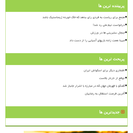
پربیننده ترین ها
مجمع برای ریاست به فردی رای بدهد که خاک خورده ژیمناستیک باشد
درخواست تیم ملی رد شد!
جنجال سلبریتی ها در ورزش
مبینا نعمت زاده بازیهای آسیایی را از دست داد
پربحث ترین ها
افتخاری دیگر برای اسکواش ایران
توقع از تارتار بالاست
گفتگو با قهرمان جهان که در مبارزه با اشرار جانباز شد
آخرین فرصت استقلال به رضاییان
جدیدترین ها