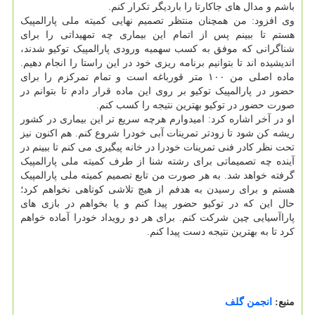
باشم و مدال های جاکارتا را باردیگر تکرار کنم.
وی افزود: من همچنان منتظر تصمیم نهایی کمیته ملی پارالمپیک
هستم تا ببینم پس از اتمام این بیماری چه تمهیداتی را برای
شناگرانی که موفق به کسب سهمیه ورودی پارالمپیک توکیو شدند،
اندیشیده اند تا بتوانیم برنامه ریزی خود در این راستا را انجام دهیم.
ماده اصلی من ۱۰۰ متر قورباغه است و تمام تمرکزم را برای
حضور در پارالمپیک توکیو بر روی این ماده قرار دادم تا بتوانم در
صورت حضور در توکیو بهترین نتیجه را کسب کنم.
او در آخر اشاره کرد: امیدوارم هرچه سریع تر این بیماری در کشور
ریشه کن شود تا زودتر تمرینات آبی خودرا شروع کنم. هم اکنون نیز
تحت نظر کادر فنی تمرینات خودرا در خانه پیگیری می کنم تا ببینم در
آینده چه تصمیماتی برای رشته شنا از طرف کمیته ملی پارالمپیک
گرفته خواهد شد. به هر صورت من تابع تصمیم کمیته ملی پارالمپیک
هستم و برای رسیدن به هدفم از هیچ تلاشی کوتاهی نخواهم کرد؛
حال این که در توکیو حضور پیدا کنم و یا بخواهم در بازی های
پاراآسیایی چین شرکت کنم. برای هر دو رویداد خودرا آماده خواهم
کرد تا به بهترین نتیجه دست پیدا کنم.
منبع:
انجمن گلف