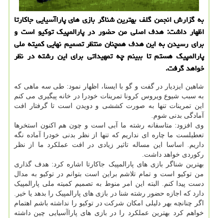
به گزارش انجمن گلف بهترین شناگر بازی های پاراآسیایی جاكارتا
اظهار داشت: هدف اصلی من حضور در پارالمپیك توكیو است و
برای رسیدن به این هدف همچنان منتظر تصمیم نهایی كمیته ملی
پارالمپیك هستم تا ببینم چه تمهیداتی برای این رشته در نظر
خواهد گرفت.
شاهین ایزدیار در گفت و گو با ایسنا، اظهار نمود: طی سه ماهی که
به سبب شیوع ویروس کرونا تمرینات خودرا در خانه پیگیری می کنم
این تمرینات تنها به صورت کششی و دویدن است تا گرفتار افت
آمادگی بدنی شوم.
وی افزود: متاسفانه رشته ما آبی است و چون هم اکنون استخرها
تعطیلست ما چاره ای نداریم که تنها از نظر بدنی خودرا آماده نگه
داریم. اساسا این مساله تاثیر زیادی در افت عملکرد ما از نظر
رکوردی خواهد داشت.
بهترین شناگر بازی های پارالمپیک جاکارتا اشاره کرد: هدف گذاری
من توکیو است و تمام تلاشم براین است بتوانم در توکیو به مدال
دست پیدا کنم. البته این امر منوط به تصمیم کمیته ملی پارالمپیک
دارد که اجازه حضور رشته شنا در بازی های پارالمپیک را بدهد یا خیر.
اگر چنانچه بهر دلیلی امکان شرکت در توکیو را نداشته باشم اهتمام
خواهم کرد بهترین عملکرد را در بازی های پاراآسیایی چین داشته