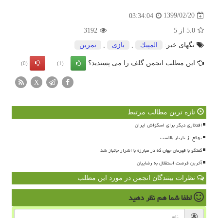
1399/02/20
03:34:04
5.0
از
5
3192
تگهای خبر:
المپیك
,
بازی
,
تمرین
این مطلب انجمن گلف را می پسندید؟
(0)
(1)
X
تازه ترین مطالب مرتبط
افتخاری دیگر برای اسکواش ایران
توقع از تارتار بالاست
گفتگو با قهرمان جهان که در مبارزه با اشرار جانباز شد
آخرین فرصت استقلال به رضاییان
نظرات بینندگان انجمن در مورد این مطلب
لطفا شما هم
نظر دهید