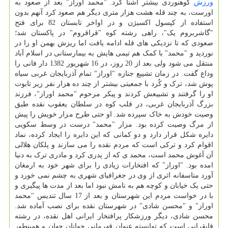
ورزش
کوهنوردی بیشتر آشنا کرد. "محمد اوراز" بعد از صعود به
اورست، به چند قله هشت هزار متری دیگر هم صعود کرد آنهم بدون
استفاده از کپسول اکسیژن و در اواخر تابستان 82 برای فتح
"گاشربروم یک"، راهی رشته کوه "قراقروم" در پاکستان شد؛
صعودی که تا نزدیکی های قله ادامه یافت اما ریزش بهمن او را در
نوردید و "محمد" با کمک هم تیمی هایش به بیمارستانی در اسلام آباد
منتقل می شود ولی بعد از 20 روز، در 16 شهریور 1382 دار فانی را
وداع گفت. در زمان تشییع جنازه "اوراز" تمام آذربایجان غربی سیاه
پوش شد، ترک و کُرد با جمعیتی بیشتر از چند ده هزار نفر زیر تابوت
او را گرفتند و تشییعش کردند و پیکر مرحوم "محمد اوراز"، فرزند
بزرگ آذربایجان غربی، در قلب کوه در سلطان یعقوب نقده طبق
وصیت خودش به خاک سپرده شد. او حتی طرح مزار خویش را پیش
از مرگ وصیت کرده بود. مزار "محمد" درست در وسط سکویی
دایره شکل قرار دارد و دو کمانی که این دایره را ایجاد کرده، نماد
اقوام کرد و ترکی است که مردم نقده را می سازند و پلکان هلالی
آن آغوش محمد است، محمد ی که از پدری کرد و مادری ترک به دنیا
امده بود. "اوراز" که افتخارات زیادی را برای شهر خود به ارمغان
آورد متاسفانه اثری از وی در جغرافیای شهری به چشم نمی خورد و
حتی یک خیابان و کوچه هم به نامش نبود اما بعد از مدت ها پیگیری و
با در خواست مردم این شهرستان و بعد از 17 سال تندیس "محمد
اوراز" و "محسن شادی" در شهرستان نقده برای نصب آماده شد.
محسن شادی، دیگر ورزشکار پرافتخار ایرانی اهل نقده، در رشته
قایقرانی است که توانسته عنوان قهرمانی جوانان جهان و همینطور