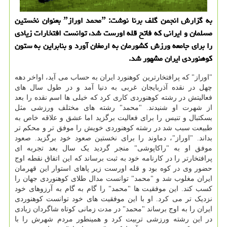
به گزارش انجمن گلف برنا نوشت: ˮمحمد اورازˮ بعنوان نخستین
مسلمان و ایرانی كه فاتح قله اورست شد، توانست افتخارات زیادی
را برای جامعه ورزش كشورمان به ارمغان آورد و بنابراین به ستون
كوهنوردی ایران مشهور شد.
"اوراز" که پرافتخارترین کوهنورد ایران به حساب می آید، اواخر دهه
چهل در نقده آذربایجان غربی به دنیا آمد و در طول سال های
فعالیتش در رشته کوهنوردی کاری کرد که خیلی ها اسم نقده را بعد
از شهرت او شنیدند. "محمد" رشته های مختلف ورزشی مثل
بسکتبال و تنیس را برای فعالیت برگزید اما عشق و علاقه خاص به
طبیعت سبب شد در رشته کوهنوردی خویش را موفق تر و محکم تر
بداند. "اوراز"، دماوند را برای نخستین صعود خود برگزید. صعود
موفق او به "راکاپوشی" منجر گردید یک سال بعد تجربه ای
پرافتخارتر را در کارنامه خود به ثبت برساند که این اتفاق نقطه اوج
حضور وی در کوه بود و قله اورست زیر پاهای استوار این قهرمان
ایران مغلوب شد و "محمد" توانست مدال طلای کوهنوردی جهان را
کسب کند. این موفقیت ها "محمد" را گام به گام به آرزوهای خود
نزدیک تر می کرد. او با این موفقیت های خود توانست کوهنوردی
ایران را به اوج برساند "محمد" در مدت زمانی کوتاه شاگردان زیادی
در این رشته ورزشی تربیت کرد و همینطور مردم شهرش را با