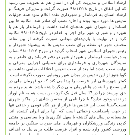
ارشاد اسلامی و مدیریت کل آن در استان هم به تصویب می رسید
که این اتفاق در تاریخ ۹۸/۱۲/۲۸ صورت گرفت و مدیرکل فرهنگ و
ارشاد استان به فرماندار و شهرداری نقده اعلام نمود همه جزئیات
تندیس ها مورد تایید بوده و اجازه نصب آن صادر شد. مکاتبه ها بین
استاندار و شورای شهر همچنان ادامه داشت و فرماندار باز هم با
شهردار و شورای شهر برای اجرا و اقدام در تاریخ ۹۹/۰۱/۲۵ مکاتبه
کرد و در نهایت با بازدیدهای میدانی صورت گرفته از بین نقاط
مختلف شهر دو نقطه برای نصب تندیس ها به پیشنهاد شهردار و
رئیس شورای اسلامی شهر انتخاب گردید در مورخ ۹۸/۰۱/۲۷ نصاب
به درخواست فرماندار و شهردار شهر در دفتر فرمانداری حاضر و به
نمایندگان شهرداری و فرمانداری برای عملیاتی اجرایی معرفی و
نهایت نصب شدند اما بعد از نصب تندیس اختلافات تمامی نداشت و
گویا هنوز از این تندیس در میدان شهر رونمایی صورت نگرفته است.
کمتر شهرستانی این فرصت را پیدا می کند که دو قهرمان ملی در
این سطح و البته ده ها قهرمان ملی دیگر داشته باشد. شاید مردم به
حق بپرسند چرا در 17 سال قبل یک کوچه بن بست هم به نام اوراز
در نقده وجود ندارد؟ یا چرا نامی از محسن شادی در اماکن شهری
نیست؟یقینا نصب این تندیس ها فراتر از هر نگاه قومی و حذفی تنها
در جهت پاسداشت زحماتی است که آنها برای ایران کشیده اند.
متاسفانه در سال های گذشته با سهل انگاری ها و با سیاسی و امنیتی
کردن زندگی ورزشکاران و قهرمانان ملی ضربات سنگین بر جامعه
ورزشی کشور وارد شده و افراد فرصت طلب برای نیل به اهداف