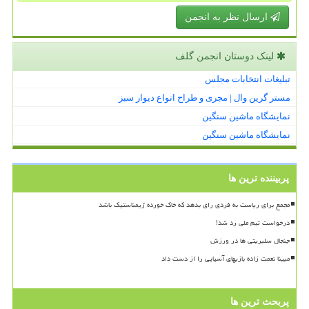
ارسال نظر به انجمن
لینک دوستان انجمن گلف
تبلیغات انتخابات مجلس
مستر گرین وال | مجری و طراح انواع دیوار سبز
نمایشگاه ماشین سنگین
نمایشگاه ماشین سنگین
پربیننده ترین ها
مجمع برای ریاست به فردی رای بدهد که خاک خورده ژیمناستیک باشد
درخواست تیم ملی رد شد!
جنجال سلبریتی ها در ورزش
مبینا نعمت زاده بازیهای آسیایی را از دست داد
پربحث ترین ها