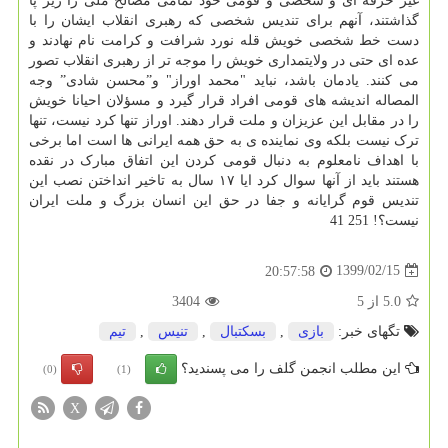
غیر حرفه ای و شخصی و قومی خود تمامی مصالح ملی را زیر پا
گذاشتند، آنهم برای تندیس شخصی که رهبری انقلاب ایشان را با
دست خط شخصی خویش قله نورد شرافت و کرامت نام نهادند و
عده ای حتی در ولایتمداری خویش را موجه تر از رهبری انقلاب تصور
می کنند. یادمان باشد، نباید "محمد اوراز" و”محسن شادی” وجه
المصاله اندیشه های قومی افراد قرار گیرد و مسؤلان احیانا خویش
را در مقابل این عزیزان و ملت قرار دهند. اوراز تنها کرد نیست، تنها
ترک نیست بلکه وی نماینده ی به حق همه ایرانی ها است اما برخی
با اهداف نامعلوم به دنبال قومی کردن این اتفاق مبارک در نقده
هستند باید از آنها سوال کرد ایا ۱۷ سال به تاخیر انداختن نصب این
تندیس قوم گرایانه و جفا در حق این انسان بزرگ و ملت ایران
نیست؟! 251 41
1399/02/15
20:57:58
5.0
از
5
3404
تگهای خبر:
بازی
,
بسكتبال
,
تنیس
,
تیم
این مطلب انجمن گلف را می پسندید؟
(0)
(1)
X