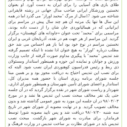
طلای بازی های آسیایی را برای ایران به دست آورد. او بعنوان
نخستین ورزشکار ایرانی صاحب مدال جهانی در رشته قایقرانی
شناخته می شود. 17سال از مرگ "محمد اوراز" می گذرد اما در همه
این سال ها تنها یک مرتبه آن هم چند سال پیش در مراسم برای
ایرانیانی که در هیمالیانوردی جان شان را از دست داده بودند،
مراسمی برای "محمد" تحت عنوان «جاودانه های کوهستان» برگزار
گردید. این مراسم از هر جهت هم در نقده، آذربایجان غربی و ایران
نخستین مراسم در نوع خود بود اما باز هم احساس می شد حق
مطلب درباره "اوراز" به هیچ عنوان ادا نشده تا اینکه تصمیم گرفته
شد تندیس "محمد" با پیگیری مداوم صورت گرفته از جانب وزارت
ورزش و جوانان و نماینده این حوزه و همینطور استاندار ومسئولان
ذی ربط و رئیس فدراسیون کوهنوردی ایران نصب شود. البته که
برای نصب این تندیس احتیاج به دریافت مجوز بود و بر همین مبنا
جلسه شورای برنامه ریزی استان با حضور همه مدیران کل،
استاندار و اعضای شورای تأمین شهرستان و همینطور شورای اداری،
شهردار و ریاست شورای شهر در نقده برگزار گردید که در آن جلسه
حتی یک نفر مخالف مبحث نصب این تندیس ها نشد و در مورخ
۹۸/۰۴/۰۳ در ان جلسه این مورد به شور عمومی گذاشته شد و بدون
مخالف تصویب گردید. و در نهایت مصوبه از شورای شهر در تاریخ
سه شنبه ۹۸/۰۷/۳۰ دریافت شد و پس تایید مصوبه شورا توسط
فرماندار، برای مبادرت به شورای شهر بازگشت. مبحث نصب
تندیس باید در شورای نظارت بر ساخت تندیس در وزارت فرهنگ و