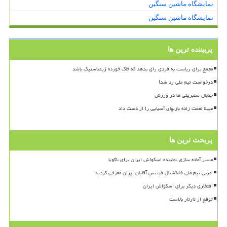
نمایشگاه ماشین سنگین
نمایشگاه ماشین سنگین
پربیننده ترین ها
مجمع برای ریاست به فردی رای بدهد که خاک خورده ژیمناستیک باشد
درخواست تیم ملی رد شد!
جنجال سلبریتی ها در ورزش
مبینا نعمت زاده بازیهای آسیایی را از دست داد
پربحث ترین ها
مسیر آماده سازی نماینده اسکواش ایران برای ناگویا
افتخاری دیگر برای اسکواش ایران
توقع از تارتار بالاست