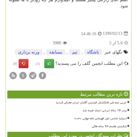
شود.
1399/02/13
14:46:16
5.0
از
5
3988
تگهای خبر:
باشگاه
,
تیم
,
مسابقه
,
وزنه برداری
این مطلب انجمن گلف را می پسندید؟
(0)
(1)
X
تازه ترین مطالب مرتبط
پسر 16 ساله ایرانی استاد فیده شد
اسپانیا شانس اول قهرمانی جام جهانی ۲۰۳۰
شکستن طلسم 54 ساله هاکی
نظرات بینندگان انجمن در مورد این مطلب