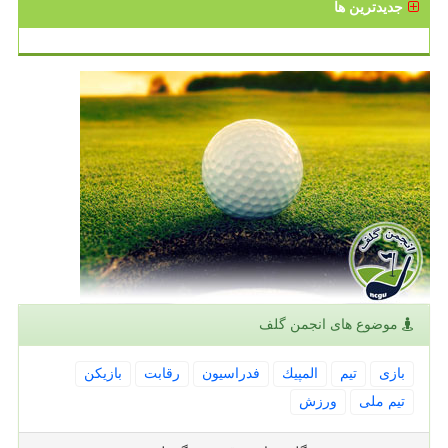
جدیدترین ها
موضوع های انجمن گلف
بازی
تیم
المپیك
فدراسیون
رقابت
بازیكن
تیم ملی
ورزش