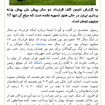
به گزارش انجمن گلف قرارداد دو سال پیش ملی پوش وزنه
برداری ایران در حالی هنوز تسویه نشده است كه مبلغ آن تنها 17
میلیون تومان است.
رسول معتمدی در گفت و گو با ایسنا درباره اینکه قرارداد دو سال
پیش وی در لیگ وزنه برداری هنوز تسویه نشده است، بیان کرد: من
در لیگ سال ۹۷ عضو تیم نور همدان بودم که مبلغ قرارداد من ۱۷
میلیون تومان بود. من آن سال سه
مسابقه
در لیگ جوانان و ۲
مسابقه در لیگ بزرگسالان برای تیم نور همدان وزنه زدم. حتی تیم
نور آن سال توانست در رده جوانان نایب قهرمان شود.
او افزود: حالا دو سال قبل است اما هنوز هزار تومان از پولم را
دریافت نکرده ام. با آقای زارعی رئیس
باشگاه
که آن موقع رئیس
هیات بود اما بعدا استعفا کرد نیز تماس گرفتیم که عنوان نمود پیگیر
کار است تا پول ها پرداخت گردد.
معتمدی در پاسخ به این پرسش که چند نفر هستند که پولشان تسویه
نشده است، اشاره کرد: فکر می کنم ۳-۴ نفر هستیم که قردادهایمان
تسویه نشده است اما با بقیه در حد اینکه ۲۰ یا ۳۰ درصد از
قراردادهایشان را بگیرند، تسویه شده است.
او افزود: آن سال خود من برخی نفرات را به تیم آوردم و الان هم از
من شاکی هستند. چونکه پولی به آنها پرداخت نشد. البته همانطور که
گفتم آقای زارعی پیگیر هستند و امیدوارم هر چه زودتر با ما تسویه