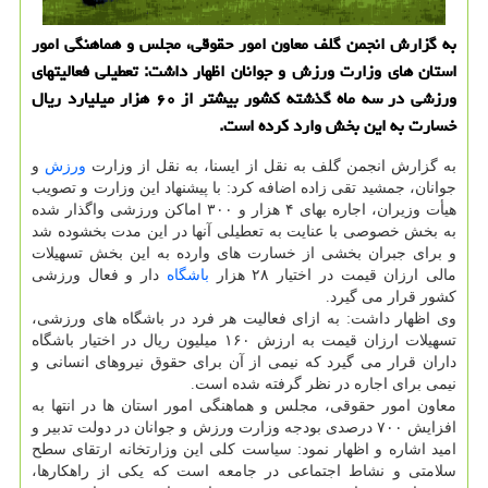
به گزارش انجمن گلف معاون امور حقوقی، مجلس و هماهنگی امور
استان های وزارت ورزش و جوانان اظهار داشت: تعطیلی فعالیتهای
ورزشی در سه ماه گذشته كشور بیشتر از ۶۰ هزار میلیارد ریال
خسارت به این بخش وارد كرده است.
به گزارش انجمن گلف به نقل از ایسنا، به نقل از وزارت
ورزش
و
جوانان، جمشید تقی زاده اضافه کرد: با پیشنهاد این وزارت و تصویب
هیأت وزیران، اجاره بهای ۴ هزار و ۳۰۰ اماکن ورزشی واگذار شده
به بخش خصوصی با عنایت به تعطیلی آنها در این مدت بخشوده شد
و برای جبران بخشی از خسارت های وارده به این بخش تسهیلات
مالی ارزان قیمت در اختیار ۲۸ هزار
باشگاه
دار و فعال ورزشی
کشور قرار می گیرد.
وی اظهار داشت: به ازای فعالیت هر فرد در باشگاه های ورزشی،
تسهیلات ارزان قیمت به ارزش ۱۶۰ میلیون ریال در اختیار باشگاه
داران قرار می گیرد که نیمی از آن برای حقوق نیروهای انسانی و
نیمی برای اجاره در نظر گرفته شده است.
معاون امور حقوقی، مجلس و هماهنگی امور استان ها در انتها به
افزایش ۷۰۰ درصدی بودجه وزارت ورزش و جوانان در دولت تدبیر و
امید اشاره و اظهار نمود: سیاست کلی این وزارتخانه ارتقای سطح
سلامتی و نشاط اجتماعی در جامعه است که یکی از راهکارها،