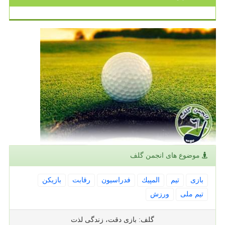
موضوع های انجمن گلف
بازی
تیم
المپیك
فدراسیون
رقابت
بازیكن
تیم ملی
ورزش
گلف: بازی دقت، زندگی لذت