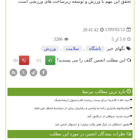
تحقق این مهم با ورزش و توسعه زیرساخت های ورزشی است.
1399/02/12
20:41:42
5.0
از
5
3206
تگهای خبر:
باشگاه
,
سلامت
,
ورزش
این مطلب انجمن گلف را می پسندید؟
(0)
(1)
X
تازه ترین مطالب مرتبط
ثبت نام ۸ کاندیدا برای پست ریاست فدراسیون ژیمناستیک
اولتیماتوم بختیاری زاده به چشمی و رضاییان بیش از دوشنبه منتظر نمی مانم
خرید جدید سپاهان از تراکتور آمد
حضور استقلال در لیگ های پاکت بیلیارد و اسنوکر حتمی شد
نظرات بینندگان انجمن در مورد این مطلب