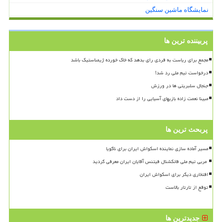
نمایشگاه ماشین سنگین
پربیننده ترین ها
مجمع برای ریاست به فردی رای بدهد که خاک خورده ژیمناستیک باشد
درخواست تیم ملی رد شد!
جنجال سلبریتی ها در ورزش
مبینا نعمت زاده بازیهای آسیایی را از دست داد
پربحث ترین ها
مسیر آماده سازی نماینده اسکواش ایران برای ناگویا
افتخاری دیگر برای اسکواش ایران
توقع از تارتار بالاست
جدیدترین ها