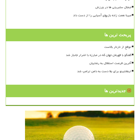
جنجال سلبریتی ها در ورزش
مبینا نعمت زاده بازیهای آسیایی را از دست داد
پربحث ترین ها
توقع از تارتار بالاست
گفتگو با قهرمان جهان که در مبارزه با اشرار جانباز شد
آخرین فرصت استقلال به رضاییان
اینفانتینو برای بقا دست به دامن ترامپ شد
جدیدترین ها