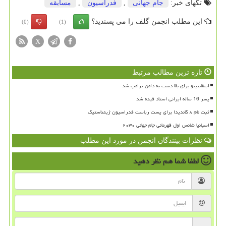
تگهای خبر:
جام جهانی
,
فدراسیون
,
مسابقه
این مطلب انجمن گلف را می پسندید؟
(0)
(1)
X
تازه ترین مطالب مرتبط
اینفانتینو برای بقا دست به دامن ترامپ شد
پسر 16 ساله ایرانی استاد فیده شد
ثبت نام ۸ کاندیدا برای پست ریاست فدراسیون ژیمناستیک
اسپانیا شانس اول قهرمانی جام جهانی ۲۰۳۰
نظرات بینندگان انجمن در مورد این مطلب
لطفا شما هم
نظر دهید