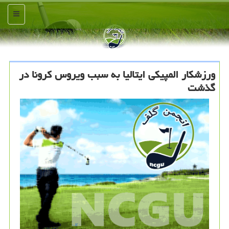
منو
ورزشكار المپیكی ایتالیا به سبب ویروس كرونا در
گذشت