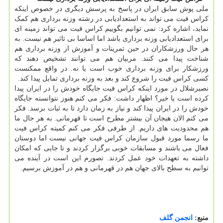
ملی پوش سابق ایران در پاسخ به پرسش دیگری در خصوص اینکه
کراس فیت می تواند به استعدادیابی در رشته وزنه برداری هم کمک
نماید، اشاره کرد: نمی توانیم بگوییم کراس فیت می تواند زمینه ای
برای استعدادیابی وزنه برداری باشد اما اساسا بی تاثیر هم نیست. به
هر حال ورزشکاران در حین تمرینات و آموزش از وزنه برداری هم
شناخت پیدا می کنند. مربیان هم می توانند تشخیص دهند که
ورزشکار برای وزنه برداری خوب است یا نه. در واقع ممکنست
کسی کراس فیت را شروع کند و بعد به وزنه برداری تمایل پیدا کند.
نصیرشلال در مورد اینکه کراس فیت جایگاه خودش را در ایران پیدا
کرده است یا خیر؟ اظهار داشت: فکر می کنم هنوز نتوانسته جایگاه
خودش را در ایران پیدا کند و نیاز به زمان دارد تا به ثبات برسد. فکر
می کنم الان هیجان آن بیشتر مطرح است تا قهرمانی. به هر حال ما
هم محدودیت های داریم. از طرفی فکر می کنم کمیته کراس فیت
ما رسما مورد قبول سازمان کراس فیت جهانی نیست اما دوستان
فعال می باشند و مسابقات خوبی برگزار کردند و تا جایی که امکان
داشته به تعهدات خود عمل کردند. تصورم این است در آینده می
توانیم به سطح بالای جهان هم در قهرمانی و هم در آموزش برسیم.
منبع:
انجمن گلف