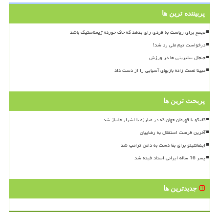
پربیننده ترین ها
مجمع برای ریاست به فردی رای بدهد که خاک خورده ژیمناستیک باشد
درخواست تیم ملی رد شد!
جنجال سلبریتی ها در ورزش
مبینا نعمت زاده بازیهای آسیایی را از دست داد
پربحث ترین ها
گفتگو با قهرمان جهان که در مبارزه با اشرار جانباز شد
آخرین فرصت استقلال به رضاییان
اینفانتینو برای بقا دست به دامن ترامپ شد
پسر 16 ساله ایرانی استاد فیده شد
جدیدترین ها