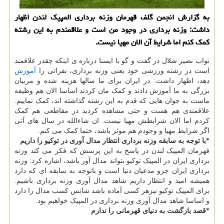
به گزارش انجمن گلف قهرمان وزنه برداری المپیك لندن اظهار
داشت: وزنه برداری در وجود من است و علاقمندم به این رشته
كمك كنم اما شرایط آن الان مهیا نیست.
نواب نصیر شلال در گفت و گو با ایسنا درباره ی اینکه چقدر علاقمند
است در رشته ورزشی خود یعنی وزنه برداری، نفراتی را
آموزش
دهد، اظهار داشت: در ایران برای ما سالها هزینه شده و مربیان
بزرگی به ما آموزش دادند و کمک مان کردند اساسا الان هم وظیفه
ماست به جوان هایی که قدم به این رشته گذاشته اند، کمک نماییم.
علاقمندی هم هست و حتی مشاهده کردید در مقاطعی هم کمک
کردم اما الان شرایطش مهیا نیست. ان شاءالله در سال های آتی
اگر شرایط مهیا و وجودم هم موثر باشد، حتما کمک می کنم.
*با توجه به سابقه وزنه برداری انتظار مدال آوری در توکیو را داریم
قهرمان المپیک لندن در پاسخ به این پرسش که فکر می کند وزنه
برداری ایران در المپیک توکیو بتواند مدال آور باشد، اشاره کرد: وزنه
برداری ایران جزو مدعیان دنیا است و باتوجه به سابقه ای که دارد
همیشه امید و انتظار داریم شاهد مدال آوری وزنه برداری باشیم.
برای المپیک توکیو نیزهر کسی آماده باشد شانس کسب مدال را دارد
و اساسا شاهد مدال آوری وزنه برداری در المپیک خواهیم بود.
*قصد بازگشت به دنیای قهرمانی را ندارم