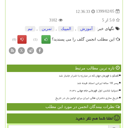
1399/02/05
12:36:33
5.0
از
5
3102
تگهای خبر:
آموزش
,
المپیك
,
تمرین
,
تیم
این مطلب انجمن گلف را می پسندید؟
(0)
(1)
X
تازه ترین مطالب مرتبط
گفتگو با قهرمان جهان که در مبارزه با اشرار جانباز شد
پسر 16 ساله ایرانی استاد فیده شد
اسپانیا شانس اول قهرمانی جام جهانی ۲۰۳۰
تاریخ سازی دختران هاکی ایران برای اولین بار در تاریخ
نظرات بینندگان انجمن در مورد این مطلب
لطفا شما هم
نظر دهید