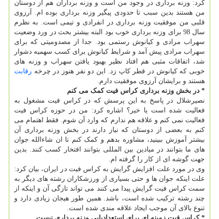
کرد: وزنه برداری در وجود من است و وزنه برداران هم از دوستان
من هستند بدین سبب تا حدودی پیگیر وزنه برداری بوده ام. آرزوی
قلبی من موفقیت وزنه برداری در انفرادی و تیمی است. به نظرم
سال 98 برای وزنه برداری خوب بود البته بیشتر بحث در ورد وضعیت
سهراب مرادی و کیانوش رستمی بود. جدا از مصدومیتی که برای
سهراب مرادی پیش آمد و شرایط کیانوش برای کسب سهمیه دشوار
شد، اتفاقات مثبی هم افتاد نظیر بهبود یافتن سهراب و وزنه های
خوبی که کیانوش در قطر کاپ زد. این دو نفر هنوز در چرخه
رقابت
هستند و برایشان آرزوی موفقیت دارم.
* در بخش وزنه برداری کراس فیت کمک می کنم
نصیرشلال در پاسخ به این پرسش که در کراس فیت مشغول به
فعالیت شده است یا خیر؟ اشاره کرد: من در حوزه کراس فیت
فعالیت نمی کنم و علاقه هم ندارم که وارد آن شوم. فقط اهتمام می
کنم به بعضی از دوستان که نیاز دارند در بخش وزنه برداری آن
بیشتر آموزش ببینید، مشاوره بدهم و کمک کنم تا ان شاءالله جوان
های ما بتوانند در میادین بین المللی بتوانند افتخار کسب کنند. بدین
جهت گوشه ای از کار را گرفته ام.
وی در مورد علت افزایش گرایش به کراس فیت در ایران، بیان کرد:
علت اینکه جوان ها و حتی بسیاری از ورزشکاران رشته های دیگر به
سمت کراس فیت گرایش پیدا می کنند می تواند تازگی آن و اینکه از
چند رشته ترکیب شده است، باشد. همین طور هیجان زیادی دارد و
تنوع بالای آن موجب ایجاد علاقه مندی شده است.
* کراس فیت زمینه ای برای استعدادیابی وزنه برداری نیست