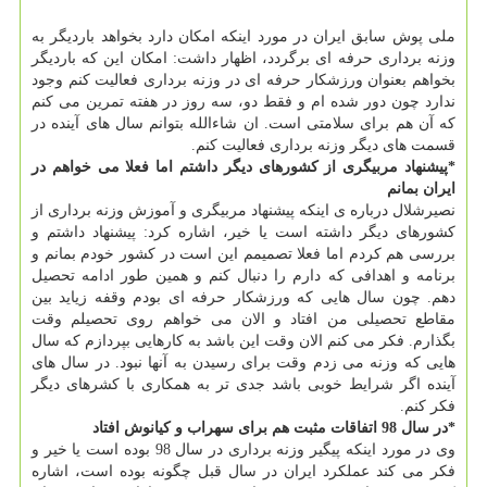
ملی پوش سابق ایران در مورد اینکه امکان دارد بخواهد باردیگر به
وزنه برداری حرفه ای برگردد، اظهار داشت: امکان این که باردیگر
بخواهم بعنوان ورزشکار حرفه ای در وزنه برداری فعالیت کنم وجود
ندارد چون دور شده ام و فقط دو، سه روز در هفته تمرین می کنم
که آن هم برای سلامتی است. ان شاءالله بتوانم سال های آینده در
قسمت های دیگر وزنه برداری فعالیت کنم.
*پیشنهاد مربیگری از کشورهای دیگر داشتم اما فعلا می خواهم در
ایران بمانم
نصیرشلال درباره ی اینکه پیشنهاد مربیگری و آموزش وزنه برداری از
کشورهای دیگر داشته است یا خیر، اشاره کرد: پیشنهاد داشتم و
بررسی هم کردم اما فعلا تصمیمم این است در کشور خودم بمانم و
برنامه و اهدافی که دارم را دنبال کنم و همین طور ادامه تحصیل
دهم. چون سال هایی که ورزشکار حرفه ای بودم وقفه زیاید بین
مقاطع تحصیلی من افتاد و الان می خواهم روی تحصیلم وقت
بگذارم. فکر می کنم الان وقت این باشد به کارهایی بپردازم که سال
هایی که وزنه می زدم وقت برای رسیدن به آنها نبود. در سال های
آینده اگر شرایط خوبی باشد جدی تر به همکاری با کشرهای دیگر
فکر کنم.
*در سال 98 اتفاقات مثبت هم برای سهراب و کیانوش افتاد
وی در مورد اینکه پیگیر وزنه برداری در سال 98 بوده است یا خیر و
فکر می کند عملکرد ایران در سال قبل چگونه بوده است، اشاره