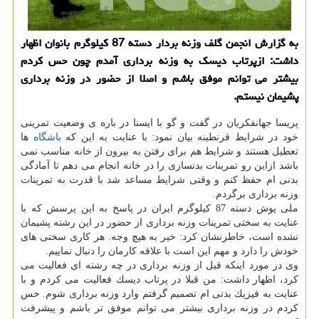
به گزارش انجمن گلف وزنه بردار دسته 87 كیلوگرم بانوان اظهار
داشت: ازپرتاب دیسك به وزنه برداری آمدم چون حس كردم
بیشتر می توانم موفق باشم و اصلا از حضور در وزنه برداری
پشیمان نیستم.
پریسا جهانفكریان در گفت و گو با ایسنا در باره ی وضعیت تمرینی
خود در شرایط قرنطینه بیان نمود: با عنایت به این كه
باشگاه
ها
تعطیل هستند و شرایط هم برای رفتن به بیرون از خانه مناسب نمی
باشد ازاین رو تمرینات بدنسازی را در خانه انجام می دهم تا آمادگی
بدنی ام حفظ كنم و وقتی شرایط مساعد شد با قدرت به تمرینات
وزنه برداری برگردم.
ملی پوش دسته 87 كیلوگرم ایران در پاسخ به این پرسش كه با
عنایت به سختی تمرینات وزنه برداری از حضور در این رشته پشیمان
نشده است، خاطرنشان كرد: خیر به هیچ وجه. هر كاری سختی های
خودش را دارد و مهم این است با علاقه كارمان را دنبال نماییم.
وی در مورد اینكه قبل از وزنه برداری در چه رشته ای فعالیت می
كرد، اظهار داشت: من قبلا در پرتاب دیسك فعالیت می كردم و با
عنایت به فیزیك بدنی ام تصمیم گرفتم وارد وزنه برداری شوم. حس
كردم در وزنه برداری بیشتر می توانم موفق تر باشم و پیشرفت