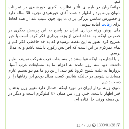
كنم.
جهانفكریان در باره ی تأثیر نظارت اكبری خورشیدی بر تمرینات
بانوان وزنه بردار اظهار داشت: آقای خورشیدی تجربه 30 ساله دارد
و حضورش شانس بزرگی برای ما بود چون سبب شد از همه لحاظ
برای
رقابت
آماده شویم.
ملی پوش وزنه برداری ایران در پاسخ به این پرسش دیگری در
خصوص اینكه. به خداحافظی از وزنه برداری فكر كرده است یا خیر
تصریح كرد: هنوز به این نقطه نرسیدم كه به خداحافظی فكر كنم و
تمام تمركزم بر این است كه افزایش ركورد داشته باشم و به مدال
برسم.
او با اشاره به اینكه نتوانستند در مسابقات غرب شركت نمایند، اظهار
داشت: دو، سه روز مانده به اعزام ما به مسابقات غرب آسیا،
پروازها به علت شیوع كرونا لغو شد. ازاین رو ما هم نتوانستیم عازم
مسابقات شویم. در حالیكه شانس كسب مدال بودیم این رقابتها را از
دست دادیم.
بانوی وزنه بردار ایران در مورد اینكه احتمال دارد تغییر وزن بدهد یا
خیر اظهار داشت: خیر. وزن من همان 87 كیلوگرم است و دیگر در
این دسته وزنی جا افتاده ام.
1399/01/28
13:47:33