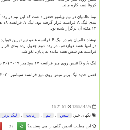
كرونا نیمه كاره ماند.
نیما عالمیان در تیم ویلنوو حضور داشت كه این تیم در رده
بندی لیگ
۱۲ هفته آن برگزار شده بود.
نوشاد عالمیان هم در لیگ B فرانسه عضو تیم تورین 
فرانسه هم شش هفته مانده به پایان، لغو شد.
لیگ A و B تنیس روی میز فرانسه ۱۷ سپتامبر ۲۰۱۹ (۲۶ شهریور ۹۸) شروع شد و قرار بود ۹ جون ۲۰۲۰( ۲۰ خرداد ۹۹) به پایان برسد.
فصل جدید لیگ برتر تنیس روی میز فرانسه سپتامبر ۲۰۲۰ شروع می شود و در نقل و انتقالات نیما عالمیان از تیم ویلنوو به تیم لا رومانی پیوست.
1399/01/25
16:21:51
تگهای خبر:
تنیس
,
تیم
,
رقابت
,
لیگ برتر
این مطلب انجمن گلف را می پسندید؟
(1)