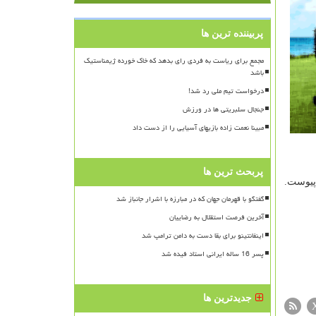
پربیننده ترین ها
مجمع برای ریاست به فردی رای بدهد که خاک خورده ژیمناستیک
باشد
درخواست تیم ملی رد شد!
جنجال سلبریتی ها در ورزش
مبینا نعمت زاده بازیهای آسیایی را از دست داد
پربحث ترین ها
گفتگو با قهرمان جهان که در مبارزه با اشرار جانباز شد
آخرین فرصت استقلال به رضاییان
اینفانتینو برای بقا دست به دامن ترامپ شد
پسر 16 ساله ایرانی استاد فیده شد
جدیدترین ها