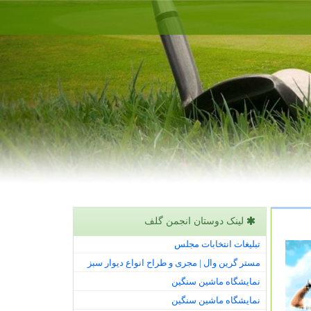
لینک دوستان انجمن گلف
تبلیغات انتخابات مجلس
مستر گرین وال | مجری و طراح انواع دیوار سبز
نمایشگاه ماشین سنگین
نمایشگاه ماشین سنگین