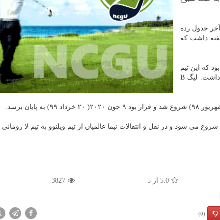
 آخر جدول رده
 A فرانسه قرار گرفته بود. لیگ A فرانسه ۱۸ هفته داشت كه
فویارد بود كه این تیم
در انتها هفته دوازدهم، در رده دوم جدول رده بندی قرار داشت. لیگ B
5.0
از
5
3827
X
(0)