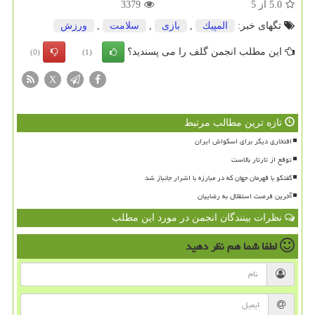
5.0
از
5
3379
تگهای خبر:
المپیك
,
بازی
,
سلامت
,
ورزش
این مطلب انجمن گلف را می پسندید؟
(0)
(1)
X
تازه ترین مطالب مرتبط
افتخاری دیگر برای اسکواش ایران
توقع از تارتار بالاست
گفتگو با قهرمان جهان که در مبارزه با اشرار جانباز شد
آخرین فرصت استقلال به رضاییان
نظرات بینندگان انجمن در مورد این مطلب
لطفا شما هم
نظر دهید