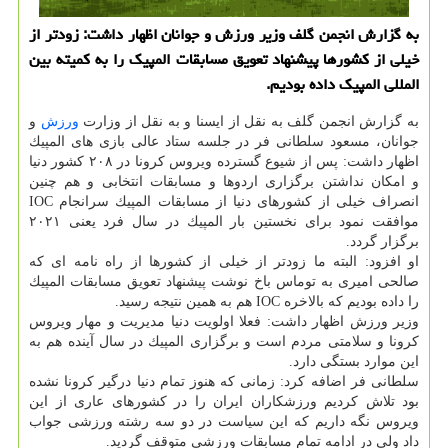
به گزارش انجمن گلف وزیر ورزش و جوانان اظهار داشت: زودتر از
خیلی از كشورها پیشنهاد تعویق مسابقات المپیك را به كمیته بین
المللی المپیك داده بودیم.
به گزارش انجمن گلف به نقل از ایسنا و به نقل از وزارت
ورزش
و
جوانان، مسعود سلطانی فر در جلسه ستاد عالی بازی های المپیك
اظهار داشت: پس از شیوع گسترده ویروس كرونا در ۲۰۸ كشور دنیا
و امكان نداشتن برگزاری اردوها و مسابقات انتخابی و هم چنین
انصراف خیلی از كشورهای دنیا از مسابقات المپیك سرانجام IOC
موافقت نمود برای نخستین بار المپیك در سال فرد یعنی ۲۰۲۱
برگزار گردد.
او افزود: البته ما زودتر از خیلی از كشورها از راه نامه ای كه
صالحی امیری به توماس باخ نوشت پیشنهاد تعویق مسابقات المپیك
را داده بودیم كه بالاخره IOC هم به همین نتیجه رسید.
وزیر ورزش اظهار داشت: فعلا اولویت دنیا مدیریت و مهار ویروس
كرونا و سلامتی مردم است و برگزاری المپیك در سال آینده هم به
این موارد بستگی دارد.
سلطانی فر اضافه كرد: زمانی كه هنوز تمام دنیا درگیر كرونا نشده
بود تلاش كردیم ورزشكاران ایران را در كشورهای عاری از این
ویروس نگه داریم كه این سیاست در دو سه رشته ورزشی جواب
داد ولی در ادامه تمام مسابقات ورزشی متوقف گردید.