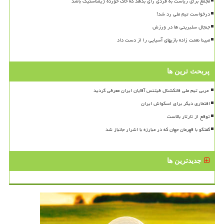
مجمع برای ریاست به فردی رای بدهد که خاک خورده ژیمناستیک باشد
درخواست تیم ملی رد شد!
جنجال سلبریتی ها در ورزش
مبینا نعمت زاده بازیهای آسیایی را از دست داد
پربحث ترین ها
افتخاری دیگر برای اسکواش ایران
توقع از تارتار بالاست
گفتگو با قهرمان جهان که در مبارزه با اشرار جانباز شد
جدیدترین ها