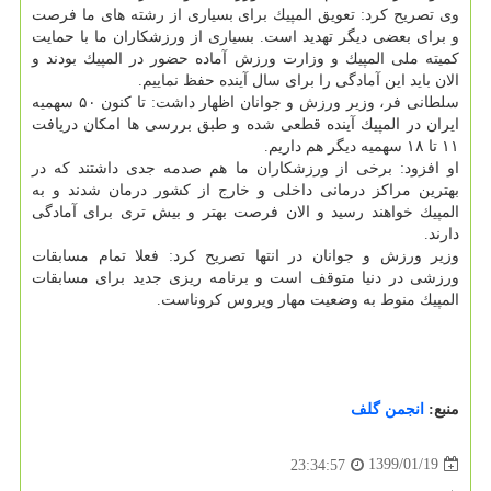
وی تصریح كرد: تعویق المپیك برای بسیاری از رشته های ما فرصت
و برای بعضی دیگر تهدید است. بسیاری از ورزشكاران ما با حمایت
كمیته ملی المپیك و وزارت ورزش آماده حضور در المپیك بودند و
الان باید این آمادگی را برای سال آینده حفظ نماییم.
سلطانی فر، وزیر ورزش و جوانان اظهار داشت: تا كنون ۵۰ سهمیه
ایران در المپیك آینده قطعی شده و طبق بررسی ها امكان دریافت
۱۱ تا ۱۸ سهمیه دیگر هم داریم.
او افزود: برخی از ورزشكاران ما هم صدمه جدی داشتند كه در
بهترین مراكز درمانی داخلی و خارج از كشور درمان شدند و به
المپیك خواهند رسید و الان فرصت بهتر و بیش تری برای آمادگی
دارند.
وزیر ورزش و جوانان در انتها تصریح كرد: فعلا تمام مسابقات
ورزشی در دنیا متوقف است و برنامه ریزی جدید برای مسابقات
المپیك منوط به وضعیت مهار ویروس كروناست.
منبع:
انجمن گلف
1399/01/19
23:34:57