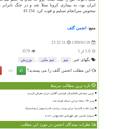
ایران بود، به بیماری كرونا مبتلا شد و در جنگ نابرابر 
منحوس سرانجام تسلیم و فوت كرد. 254 43
منبع:
انجمن گلف
1399/01/18
23:32:51
5.0
از
5
3579
تگهای خبر:
تیم
,
تیم ملی
,
ورزش
این مطلب انجمن گلف را می پسندید؟
(1)
تازه ترین مطالب مرتبط
پسر 16 ساله ایرانی استاد فیده شد
ثبت نام ۸ کاندیدا برای پست ریاست فدراسیون ژیمناستیک
اسپانیا شانس اول قهرمانی جام جهانی ۲۰۳۰
نظرات بینندگان انجمن در مورد این مطلب