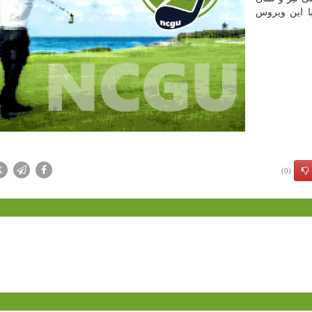
با این ویروس
X
(0)