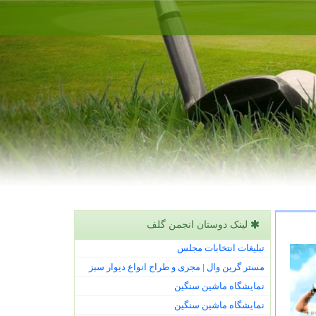
لینک دوستان انجمن گلف
تبلیغات انتخابات مجلس
مستر گرین وال | مجری و طراح انواع دیوار سبز
نمایشگاه ماشین سنگین
نمایشگاه ماشین سنگین