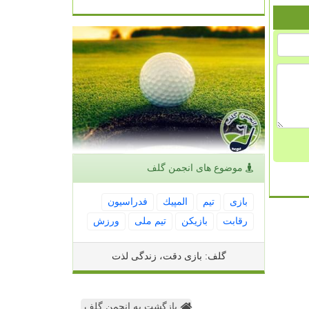
موضوع های انجمن گلف
بازی
تیم
المپیك
فدراسیون
رقابت
بازیكن
تیم ملی
ورزش
گلف: بازی دقت، زندگی لذت
بازگشت به انجمن گلف