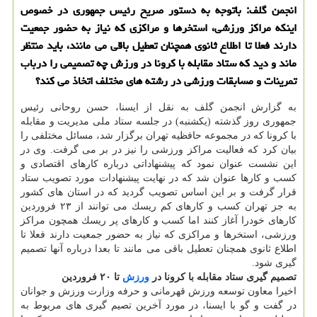
انجمن گلف: باتوجه به دستور صریح رئیس جمهوری در خصوص
اینكه مراكز ورزشی، استخرها و مراكزی كه نیاز به حضور جمعیت
دارند فعلا تا اطلاع ثانوی همچنان تعطیل باقی می مانند، باید منتظر
ماند و دید كه ستاد مقابله با كرونا در ورزش چه تصمیمی را درباب
تمرینات و مسابقات ورزشی در رشته های مختلف اتخاذ می كند؟
به گزارش انجمن گلف به نقل از ایسنا، حسن روحانی رئیس
جمهوری روز گذشته (یكشنبه) در جلسه ستاد ملی مدیریت و مقابله
با كرونا كه در مجموعه حافظیه تهران برگزار شد، مسائل مختلفی را
بیان كرد كه فعالیت مراكز ورزشی را نیز در بر می گرفت. وی در
این نشست عنوان نمود كه پیشنهاداتی درباره كارهای اقتصادی و
كسب و كارها عنوان شد كه در نهایت پیشنهادات مورد تصویب ستاد
قرار گرفت و بر این اساس تصویب گردید كه در استان های كشور
به جز تهران كسب و كارهای كم ریسك می توانند از ۲۳ فروردین
كارهای خودرا آغاز كنند اما كسب و كارهای پر ریسك همچون مراكز
ورزشی، استخرها و مراكزی كه نیاز به حضور جمعیت دارند فعلا تا
اطلاع ثانوی همچنان تعطیل باقی می مانند تا بعدا درباره آنها تصمیم
گیری شود.
تصمیم گیری ستاد مقابله با كرونا در
ورزش
تا ۲۰ فروردین
اخیرا معاون توسعه ورزش قهرمانی و حرفه وزارت ورزش و جوانان
در گفت و گو با ایسنا، در مورد آخرین تصیم گیری های مربوط به