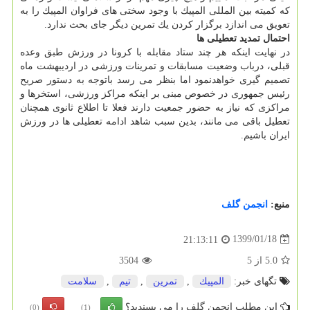
كه كمیته بین المللی المپیك با وجود سختی های فراوان المپیك را به
تعویق می اندازد برگزار كردن یك تمرین دیگر جای بحث ندارد.
احتمال تمدید تعطیلی ها
در نهایت اینكه هر چند ستاد مقابله با كرونا در ورزش طبق وعده
قبلی، درباب وضعیت مسابقات و تمرینات ورزشی در اردیبهشت ماه
تصمیم گیری خواهدنمود اما بنظر می رسد باتوجه به دستور صریح
رئیس جمهوری در خصوص مبنی بر اینكه مراكز ورزشی، استخرها و
مراكزی كه نیاز به حضور جمعیت دارند فعلا تا اطلاع ثانوی همچنان
تعطیل باقی می مانند، بدین سبب شاهد ادامه تعطیلی ها در ورزش
ایران باشیم.
منبع:
انجمن گلف
1399/01/18
21:13:11
5.0
از
5
3504
تگهای خبر:
المپیك
,
تمرین
,
تیم
,
سلامت
این مطلب انجمن گلف را می پسندید؟
(0)
(1)