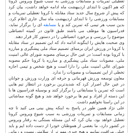
تعطیلی تمرینات و مسابقات ورزشی به سبب شیوع ویروس كرونا
كه هم اكنون تا ابتدای اردیبهشت ماه ادامه خواهد داشت، بیان كرد
كه پیش از شروع سال جدید ستاد مقابله با كرونا تعطیلی تمرینات و
مسابقات ورزشی را تا ابتدای اردیبهشت ماه سال جاری اعلام كرد،
بدین سبب هر تیمی كه تمرین كند و یا
مسابقه
ای را برگزار نماید،
فدراسیون ها موظف می باشند طبق قانون در كمیته انضباطی
موضوع را بررسی و برخورد انضباطی را در دستور كار قرار دهند.
وی صحبت هایش را اینگونه ادامه داد كه این تصمیم در ستاد مقابله
با كرونا در ورزش ایران برمبنای تصمیم ستاد ملی پیشگیری و مبارزه
با كرونا بوده است؛ در عین حال برمبنای مصوبه شورای عالی امنیت
ملی، مصوبات ستاد ملی پیشگیری و مبارزه با كرونا حكم مصوبه
شورای عالی امنیت ملی را دارا است و هیچ شخص و تیمی اجازه
تخطی از این تصمیمات و مصوبات را ندارد.
معاون توسعه ورزش قهرمانی و حرفه ای وزارت ورزش و جوانان
در عین حال اصرار كرد كه شدیدترین برخورد در انتظار تیم هایی
است كه تمرین یا مسابقاتی را برگزار كنند و بوسیله فدراسیون ها با
این دسته از افراد و تیم ها برخورد خواهد شد و هیچ گونه مماشاتی
در این راستا نخواهیم داشت.
علی نژاد همین طور در پاسخ به اینكه پیش بینی می كنید تا چه
زمانی مسابقات و تمرینات ورزشی به سبب شیوع ویروس كرونا
تعطیل خواهد بود، بیان كرد كه این مسئله بستگی به رفتار ویروس
در كشور دارد، ما بعضی از هموطنان خودرا از دست داده ایم و باید
خیلی مراقبت نماییم و هیچ چیزی مهم تر از سلامتی نیست و زمانی