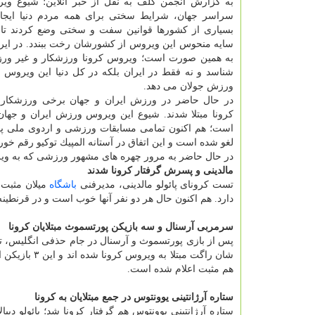
به گزارش انجمن گلف به نقل از خبر آنلاین؛ شیوع ویر
سراسر جهان، شرایط سختی برای همه مردم دنیا ایجا
بسیاری از كشورها قوانین سفت و سختی وضع كردند تا 
سایه منحوس این ویروس از كشورشان رخت ببندد. در ایر
به همین صورت است؛ ویروس كرونا ورزشكار و غیر ورز
شناسد و نه فقط در ایران بلكه در كل دنیا این ویروس د
ورزش جولان می دهد.
در حال حاضر در ورزش ایران و جهان برخی ورزشكار
كرونا مبتلا شدند. شیوع این ویروس ورزش ایران و جهان
است؛ هم اكنون تمامی مسابقات ورزشی و اردوی ملی پو
لغو شده است و این اتفاق در آستانه المپیك توكیو رقم خ
در حال حاضر به مرور چهره های مشهور ورزشی كه به ویرو
مالدینی و پسرش گرفتار كرونا شدند
تست كرونای پائولو مالدینی، مدیرفنی
باشگاه
میلان مثبت ا
دارد. هم اكنون حال هر دو نفر آنها خوب است و در قرنطین
سرمربی آرسنال و سه بازیكن پورتسموث مبتلایان كرونا
پس از بازی پورتسموث و آرسنال در جام حذفی انگلیس، تس
شان راگت مبت
هم مثبت اعلام شده است.
ستاره آرژانتینی یوونتوس در جمع مبتلایان به كرونا
ستاره آرژانتینی یوونتوس هم گرفتار كرونا شد؛ پائولو دیبا