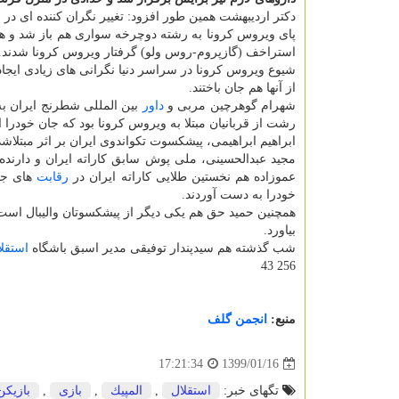
دكتر اردیبهشت همین طور افزود: تغییر نگران كننده ای د
پای ویروس كرونا به رشته دوچرخه سواری هم باز شد و هم
استراخف (گازپروم-روس ولو) گرفتار ویروس كرونا شدند.
شیوع ویروس كرونا در سراسر دنیا نگرانی های زیادی ایجا
از آنها هم جان باختند.
شهرام گوهرچین مربی و
داور
بین المللی شطرنج ایران به
رشت از قربانیان مبتلا به ویروس كرونا بود كه جان خودرا 
ابراهیم ابراهیمی، پیشكسوت تكواندوی ایران بر اثر مبتلاشد
مجید عبدالحسینی، ملی پوش سابق كاراته ایران و دارنده
عموزاده هم نخستین طلایی كاراته ایران در
رقابت
های جها
خودرا به دست آوردند.
همچنین حمید حق هم یكی دیگر از پیشكسوتان والیبال است
بیاورد.
شب گذشته هم سیدپندار توفیقی مدیر اسبق باشگاه
استقل
256 43
منبع:
انجمن گلف
1399/01/16
17:21:34
تگهای خبر:
استقلال
,
المپیك
,
بازی
,
بازیكن