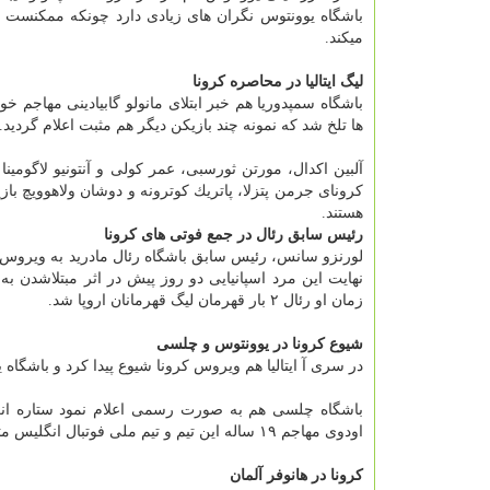
باشگاه یوونتوس نگران های زیادی دارد چونكه ممكنست تس
میكند.
لیگ ایتالیا در محاصره كرونا
باشگاه سمپدوریا هم خبر ابتلای مانولو گابیادینی مهاجم خ
ها تلخ شد كه نمونه چند بازیكن دیگر هم مثبت اعلام گردید.
آلبین اكدال، مورتن ثورسبی، عمر كولی و آنتونیو لاگومین
كرونای جرمن پتزلا، پاتریك كوترونه و دوشان ولاهوویچ بازیكن
هستند.
رئیس سابق رئال در جمع فوتی های كرونا
لورنزو سانس، رئیس سابق باشگاه رئال مادرید به ویروس كرو
زمان او رئال ۲ بار قهرمان لیگ قهرمانان اروپا شد.
شیوع كرونا در یوونتوس و چلسی
در سری آ ایتالیا هم ویروس كرونا شیوع پیدا كرد و باشگاه 
باشگاه چلسی هم به صورت رسمی اعلام نمود ستاره انگ
اودوی مهاجم ۱۹ ساله این تیم و تیم ملی فوتبال انگلیس مثبت اعلام شده است.
كرونا در هانوفر آلمان