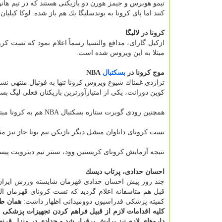
كنند اما پای كرونا به بوندسلیگا یك هم باز شده. لوكا كیلیان مدافع ۲۰ ساله آلمانی تیم پادربورن هم یكی از مبتلایان به وی
كرونا در لالیگا
ازكیل گارای، مدافع والنسیا رسماً اعلام نمود كه تست كر
مبتلا به این ویروس شده است.
موج كرونا در
بسكتبال
NBA
تراژدی غمناك شیوع ویروس كرونا تنها به فوتبال منتهی نش
كوین دورانت، یكی از امتیازآورترین بازیكنان فعلی لیگ بسكتبال NBA آمریكا به ویروس كرونا مبتلا
همچنین رودی گوبرت ستاره بسكتبال NBA هم به كرونا مبتلا شده است.
تست كرونای داناوان میشل دیگر بازیكن تیم یوتا جاز نیز 
نتیجه آزمایش كرونای كریستین وود، سنتر تیم دیترویت پیست
احسان حدادی، پرتاب دیسك
چند روز پیش احسان حدادی قهرمان شایسته ورزش ایران د
قبل هم متاسفانه اعلام گردید كه تست كرونای قهرمان ال
كمیته پزشكی فدراسیون دوومیدانی اظهار داشت:
همان طو
كلیه اقدامات لازم از قبیل فراهم كردن تجهیزات پزشكی
داروهای لازم نیز برایش برقرار شد و حدادی در منزل قرنط