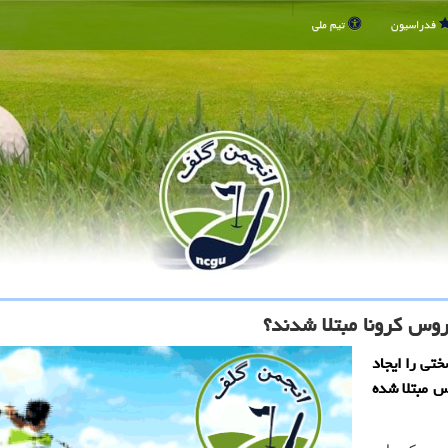
فدراسیون
تیم ملی
روس كرونا مبتلا شدند؟
تی را ایجاد
س مبتلا شده