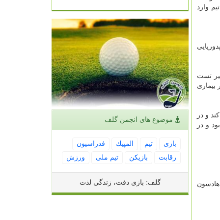
یم وارد
دوریایی
خیر تست
ر بیماری
ند و در
موضوع های انجمن گلف
س باشگاه رئال مادرید بود و در
بازی
تیم
المپیك
فدراسیون
رقابت
بازیكن
تیم ملی
ورزش
گلف: بازی دقت، زندگی لذت
هادسون