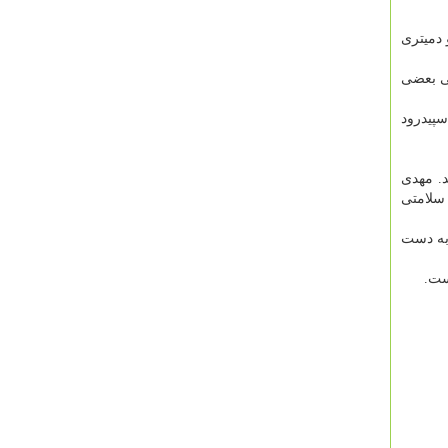
 دمیتری
تی بعضی
سپیدرود
د. مهدی
سلامتی
 به دست
ست.