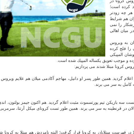
وس كرونا در
د كرده است؛
هر چه زودتر
ان هم شرایط
شكار را نمی
ر میان اهالی
ان به ویروس
 را فلج كرده
شان المپیكی
ورده و موجب تعویق یكساله المپیك شده است.
س كرونا مبتلا شدند می پردازیم:
علام گردید. همین طور پسر او دانیل، مهاجم آكادمی میلان هم علایم ویروس ك
ه كامل به سر می برند.
ت سه بازیكن تیم پورتسموث مثبت اعلام گردید. هم اكنون جیمز بولتون، اندی
لا به ویروس كرونا شده اند و این ۳ بازیكن الان در قرنطینه به سر می برند. همین طور تست كرونای میكل آرتتا، سر
لا در فهرست مبتلایان به كرونا قرار گرفت؛ البته نامزدش هم مبتلا به كرونا شد