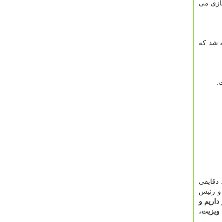
ورن دو بازیكنی هستند كه در تیم هانوفر بازی می كنند و به ویروس كرونا مبتلا شدند. این دو بازیكن در بوندسلیگا۲ بازی می
ه شد كه
.
 دقایقی
 و رئیس
داریم و
ویزیت،