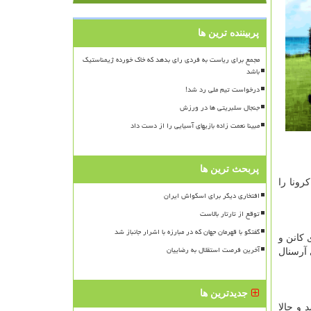
پربیننده ترین ها
مجمع برای ریاست به فردی رای بدهد که خاک خورده ژیمناستیک
باشد
درخواست تیم ملی رد شد!
جنجال سلبریتی ها در ورزش
مبینا نعمت زاده بازیهای آسیایی را از دست داد
پربحث ترین ها
رونا را
افتخاری دیگر برای اسکواش ایران
توقع از تارتار بالاست
گفتگو با قهرمان جهان که در مبارزه با اشرار جانباز شد
 كانن و
آخرین فرصت استقلال به رضاییان
مربی آرسنال
جدیدترین ها
 و حالا