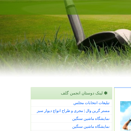
لینک دوستان انجمن گلف
تبلیغات انتخابات مجلس
مستر گرین وال | مجری و طراح انواع دیوار سبز
نمایشگاه ماشین سنگین
نمایشگاه ماشین سنگین