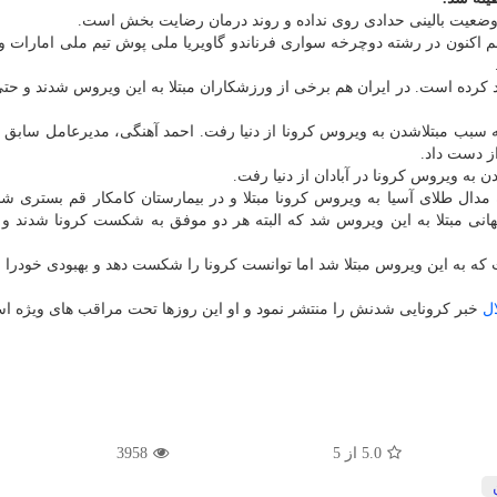
ر وضعیت بالینی حدادی روی نداده و روند درمان رضایت بخش است.
 اكنون در رشته دوچرخه سواری فرناندو گاویریا ملی پوش تیم ملی امارات و
د كرده است. در ایران هم برخی از ورزشكاران مبتلا به این ویروس شدند و ح
 سبب مبتلاشدن به ویروس كرونا از دنیا رفت. احمد آهنگی، مدیرعامل سابق 
از دست داد.
ن به ویروس كرونا در آبادان از دنیا رفت.
 مدال طلای آسیا به ویروس كرونا مبتلا و در بیمارستان كامكار قم بستری ش
نی مبتلا به این ویروس شد كه البته هر دو موفق به شكست كرونا شدند و 
 كه به این ویروس مبتلا شد اما توانست كرونا را شكست دهد و بهبودی خودرا
ال
خبر كرونایی شدنش را منتشر نمود و او این روزها تحت مراقب های ویژه ا
5.0
از
5
3958