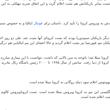
ت سایر بازیكنانش هم مثبت اعلام گردد و این اتفاق ضربه مهلكی به این ت
ودش به ویروس كرونا را تأیید كرد. داستان برای
فوتبال
ایتالیا و به خصوص سمپ
ا دیگر بازیكنان سمپدوریا بودند كه تست كرونای آنها مثبت شد. طی دو روز ا
ان تیم فیورنتینا نیز مثبت اعلام گردید و حالا اعضای این تیم ایتالیایی هم درگی
نا مبتلا شد؛ باتوجه به سن بالایی كه داشت، نتوانست با این بیماری مبارزه ك
نهایت این مرد اسپانیایی دو روز پیش در اثر مبتلاشدن به كرونا از دنیا رفت. سانس از سال ۱۹۹۵ تا ۲۰۰۰ رئی
یوونتوس اعلام نمود دنیله روگانی به كرونا مبتلا شده است.
لیسی این تیم به كرونا ویروس مبتلا شده است. تست كروناویروس كالوم 