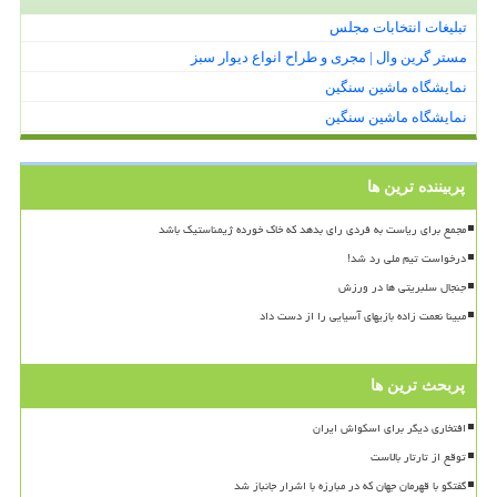
تبلیغات انتخابات مجلس
مستر گرین وال | مجری و طراح انواع دیوار سبز
نمایشگاه ماشین سنگین
نمایشگاه ماشین سنگین
پربیننده ترین ها
مجمع برای ریاست به فردی رای بدهد که خاک خورده ژیمناستیک باشد
درخواست تیم ملی رد شد!
جنجال سلبریتی ها در ورزش
مبینا نعمت زاده بازیهای آسیایی را از دست داد
پربحث ترین ها
افتخاری دیگر برای اسکواش ایران
توقع از تارتار بالاست
گفتگو با قهرمان جهان که در مبارزه با اشرار جانباز شد