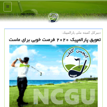
منو
دبیركل كمیته ملی پارالمپیك:
تعویق پارالمپیك ۲۰۲۰ فرصت خوبی برای ماست