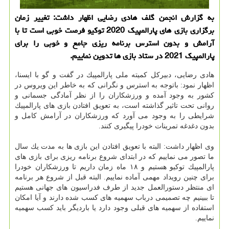
به گزارش انجمن گلف هادی رضایی اظهار داشت: تغییر زمان
برگزاری بازی های پارالمپیك 2020 توكیو فرصت خوبی است تا با
آرامش و بدون استرس برنامه ریزی جامع و خوبی را برای
پارالمپیك 2021 در ستاد بازی ها تدوین نماییم.
هادی رضایی، دبیركل كمیته ملی پارالمپیك در گفت و گو با ایسنا،
اظهار نمود: باتوجه به استرس و نگرانی كه به خاطر این ویروس در
كشور به وجود آمده و ورزشكاران را از نظر آمادگی جسمانی و
روانی تحت تاثیر گذاشته است، به تعویق افتادن بازی های پارالمپیك
شرایطی را به وجود می آورد كه ورزشكاران در آرامش كامل و
بدون دغدغه تمرینات خودرا پیگیری كنند.
وی اظهار داشت: البته با تعویق افتادن این بازی ها به مدت یك سال
ما تصور می نماییم كه در ابتدای شروع برنامه ریزی برای بازی های
پارالمپیك توكیو هستیم و ۱۸ ماه زمان داریم تا ورزشكاران خودرا
برای چنین رویداد مهمی آماده نماییم. البته قبل از شروع هر برنامه
ای منتظر دستورالعمل جدید از طرف فدراسیون های جهانی هستیم
تا ببینیم چه تصمیمی درباب سهمیه های كسب شده دارند و آیا امكان
استفاده از سهمیه های قبلی وجود دارد یا باردیگر باید كسب سهمیه
نماییم.