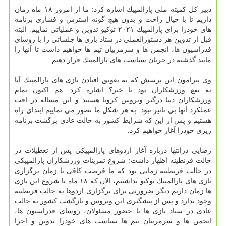
دبیر كل كمیته ملی پارالمپیك اشاره كرد: ما از امروز ۱۸ ماه زمان
داریم تا با خیال راحت و بدون هیچ گونه استرس و فشاری برنامه
های خودرا برای پارالمپیك ۲۰۲۱ توكیو تدوین و عملیاتی نماییم. البته
قبل از تدوین هر دستورالعملی در ستاد بازی ها جلساتی را با روسای
فدراسیون ها، انجمن ها و سرمربیان تیم ها خواهیم داشت تا آنها را
مانند گذشته در جریان سیاست های پارالمپیك قرار دهیم.
وی پیرامون این پرسش كه به تعویق افتادن بازی های پارالمپیك آیا
به نفع ورزشكاران بود یا خیر؟ اشاره كرد: هم اكنون تمام
ورزشكاران دنیا درگیر ویروس كرونا هستند و این مساله در افت
عملكرد آنها بی تاثیر نبود. به هر شكل ما تصور می نماییم ابتدای راه
هستیم و پس از این كه شرایط كشور به حالت عادی برگشت برنامه
ریزی خودرا آغاز خواهیم كرد.
رضایی درانتها درباره آغاز اردوهای پارالمپیكی پس از تعطیلات در
حالت قرنطینه اظهار داشت: شروع تمرینات ورزشكاران پارالمپیكی
در حالت قرنطینه زمانی بود كه ما فرصت كافی تا زمان برگزاری
بازی های پارالمپیك توكیو نداشتیم، الان كه ۱۸ ماه تا شروع این بازی
ها زمان داریم دیگر ضرورتی برای برگزاری اردوها به حالت قرنطینه
وجود ندارد و پس از پیشگیری این ویروس و بازگشت كشور به حالت
عادی در ستاد بازی ها با حضور مسئولان، روسای فدراسیون ها،
انجمن ها و سرمربیان تیم ها سیاست های خودرا تدوین و اجرا