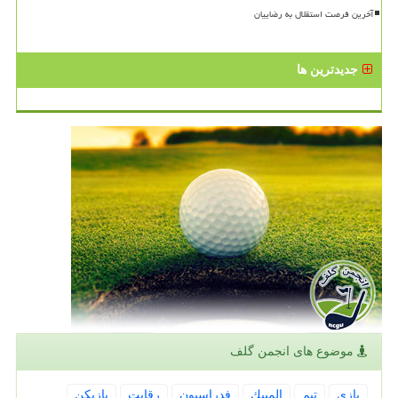
آخرین فرصت استقلال به رضاییان
جدیدترین ها
موضوع های انجمن گلف
بازی
تیم
المپیك
فدراسیون
رقابت
بازیكن